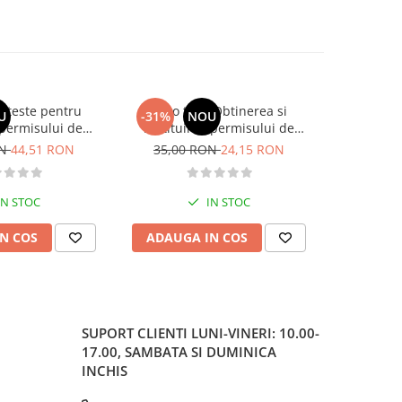
si teste pentru
Auto test. Obtinerea si
Teste pentr
U
-31%
NOU
-30%
permisului de
restituirea permisului de
o. Categoriile C,
conducere „13 din 15“– 2026
ON
44,51 RON
35,00 RON
24,15 RON
37,00
, DE 2026
IN STOC
IN STOC
N COS
ADAUGA IN COS
ADAUG
SUPORT CLIENTI
LUNI-VINERI: 10.00-
17.00, SAMBATA SI DUMINICA
INCHIS