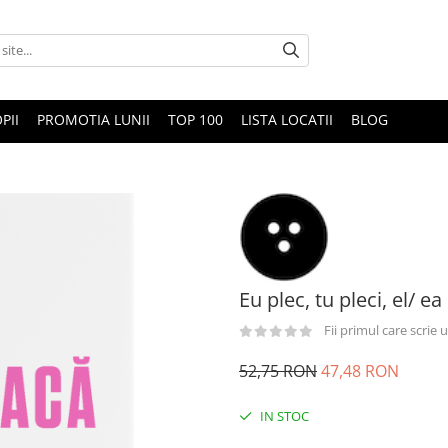
PII
PROMOTIA LUNII
TOP 100
LISTA LOCATII
BLOG
Eu plec, tu pleci, el/ e
Fii primul care scrie
52,75 RON
47,48 RON
IN STOC