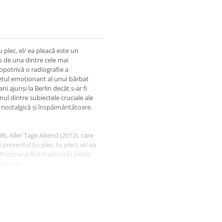
u plec, el/ ea pleacă este un
s de una dintre cele mai
potrivă o radiografie a
rtretul emoționant al unui bărbat
i ajunși la Berlin decât s-ar fi
nul dintre subiectele cruciale ale
 nostalgică și înspăimântătoare.
, Aller Tage Abend (2012), care
prezentul Eu plec, tu pleci, el/ ea
 Proza ei a fost tradusă în peste
iterare.
ncipala problemă morală a
 numără faptul că nu este viu doar
onsolare pe care o aduce să spunem
 Yorker)
om singur, izolat emoțional