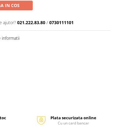
A IN COS
e ajutor?
021.222.83.80
/
0730111101
informatii
stoc
Plata securizata online
Cu un card bancar