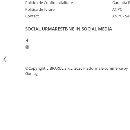
Literatura de divertisment
Politica de Confidentialitate
Garantia 
Politica de livrare
ANPC
Literatura romana
Contact
ANPC - SA
Memorii si jurnale
Moderna, contemporana
SOCIAL
URMARESTE-NE IN SOCIAL MEDIA
Poezie, teatru
Publicistica, eseu
Romance
Science Fiction
Young adult
©Copyright LIBRARUL S.R.L. 2026
Platforma E-commerce by
Filologie, Filosofie
Gomag
Filologie
Filosofie
Filosofie, Stiinte
Gastronomie
Alimentatie vegetariana
Arte si tehnici culinare
Bauturi si cocktailuri