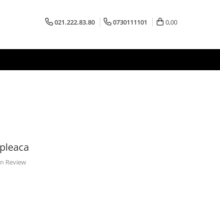
021.222.83.80
0730111101
0,00
a pleaca
 un Review