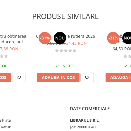
mai vastă și iminentă prin
 fiecare cu propria lui poveste...
PRODUSE SIMILARE
ă fie adevărată. Povestea
simplu și onest, este deopotrivă
i conștienți și, să sperăm, mai
tru obtinerea
Curs de legislatie rutiera 2026
Intrebari 
-31%
NOU
-31%
NO
nducere auto -
obtinerea 
49,90 RON
34,43 RON
B - 2026
conducere aut
7,88 RON
64,50 R
CE + D
STOC
IN STOC
COS
ADAUGA IN COS
ADAUGA I
DATE COMERCIALE
 Plata
LIBRARUL S.R.L.
e Retur
J2012000836400