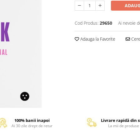
ADAUG
Cod Produs:
29650
Ai nevoie d
Adauga la Favorite
Cere 
100% banii inapoi
Livrare rapidă din 
Ai 30 zile drept de retur
La mii de produse