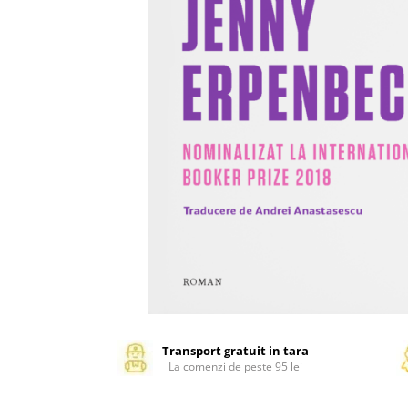
Management si leadership
Pedagogie
Resurse umane
Vanzari si marketing
Carte scolara
Atlase, dictionare si enciclopedii
Carte prescolara
Carte scolara
Dictionare de limba romana
Ghiduri de conversatie
Invatamant gimnazial
Invatamant primar
Invatarea limbilor straine
Liceu
Povesti si povestiri
Transport gratuit in tara
La comenzi de peste 95 lei
Carti in limba engleza
Carti pentru copii