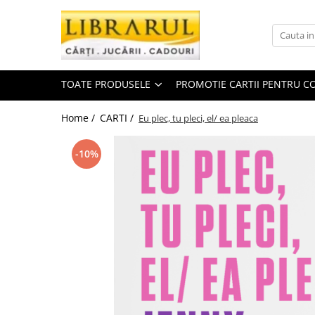
Toate Produsele
CARTI
TOATE PRODUSELE
PROMOTIE CARTII PENTRU CO
Arta, arhitectura si fotografie
Arhitectura
Home /
CARTI /
Eu plec, tu pleci, el/ ea pleaca
Fotografie
Istoria artei
-10%
Pictura si desen
Biografii si memorii
Biografii
Memorii si jurnale
Teorie si critica literara
Business, economie, finante
Economie
Finante si investitii