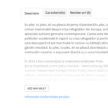
Activitati si jocuri pentru copii
Atlase, dictionare si enciclopedii
Caracteristici
Review-uri
(0)
Descriere
Benzi desenate
Carte prescolara
Eu plec, tu pleci, el/ ea pleaca de Jenny ErpenbeckEu plec, t
roman memorabil despre criza refugiaților din Europa, scri
Carti de colorat
apreciate autoare germane contemporane. Cartea este deo
Carti pentru copii
politicilor occidentale în raport cu criza refugiaților și po
Grafice
care descoperă că are mai multe în comun cu bărbații african
gândit vreodată. Eu plec, tu plec, el/ ea pleacă abordează u
Literatura si fictiune
vremurilor noastre, o expunere directă cu o voce totodată
Povesti pentru copii
În 2018 a fost nominalizat la International Booker Prize.
Povesti si povestiri
Jenny Erpenbeck a scris patru romane – Heimsuchung (2008)
Dictionare si enciclopedii
a primit Independent Foreign Fiction Prize), Kairos (2021) și 
pleacă –, volume de proză scurtă, piese de teatru și eseuri.
Atlase
26 de limbi din întreaga lume și a primit numeroase premii l
Atlase, dictionare si enciclopedii
Jenny Erpenbeck s-a născut și trăiește la Berlin.
Dictionare de limba romana
“Magnificul roman al lui Jenny Erpenbeck este despre „pri
VEZI MAI MULT
vremurilor noastre” și printre nenumăratele lui calități se
Dictionare tematice
Informatii conformitate produs
pentru suferința celor diferiți de noi, ci și pentru falsa c
Enciclopedii
povești „emoționante” despre cei diferiți de noi.” (The New
Diete si fitness
“[Erpenbeck] spune o poveste extrem de umană despre un 