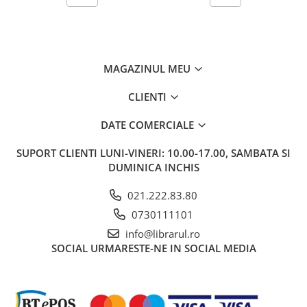
Carti de bucate
Conservarea si pastrarea
alimentelor
Ghiduri de calatorie, harti
MAGAZINUL MEU
Ghiduri de calatorie
Hobby, timp liber
CLIENTI
Animale de companie
DATE COMERCIALE
Carti de colorat pentru adulti
Casa, gradina
SUPORT CLIENTI
LUNI-VINERI: 10.00-17.00, SAMBATA SI
Hobby
DUMINICA INCHIS
Sport
021.222.83.80
Invatamant superior
0730111101
Cursuri universitare
info@librarul.ro
Istorie
SOCIAL
URMARESTE-NE IN SOCIAL MEDIA
Al Doilea Razboi Mondial
Biografii, memorii si jurnale
Istoria comunismului