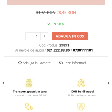
Atlase, dictionare si enciclopedii
Benzi desenate
31,61 RON
28,45 RON
Carte prescolara
Carti de colorat
IN STOC
Carti pentru copii
Grafice
ADAUGA IN COS
Literatura si fictiune
Cod Produs:
29891
Povesti pentru copii
Ai nevoie de ajutor?
021.222.83.80
/
0730111101
Povesti si povestiri
Dictionare si enciclopedii
Adauga la Favorite
Cere informatii
Atlase
Atlase, dictionare si enciclopedii
Dictionare de limba romana
Dictionare tematice
Transport gratuit in tara
100% banii inapoi
Enciclopedii
La comenzi de peste 95 lei
Ai 30 zile drept de retur
Diete si fitness
Diete si alimentatie sanatoasa