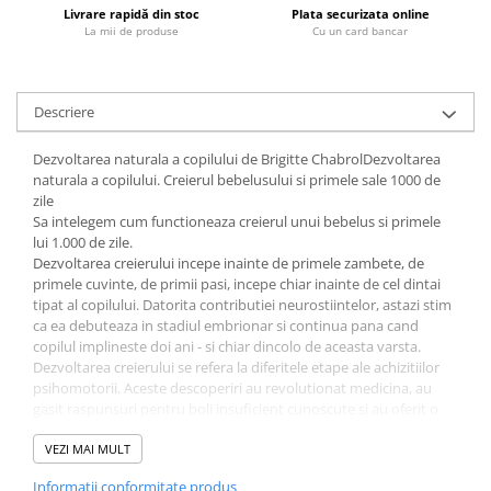
Livrare rapidă din stoc
Plata securizata online
Fitness si frumusete
La mii de produse
Cu un card bancar
Diverse
Diverse
Feng Shui
Descriere
Medicina alternativa
Dezvoltarea naturala a copilului de Brigitte ChabrolDezvoltarea
Sa nu razi :((
naturala a copilului. Creierul bebelusului si primele sale 1000 de
Drept
zile
Sa intelegem cum functioneaza creierul unui bebelus si primele
Legislatie
lui 1.000 de zile.
Fictiune
Dezvoltarea creierului incepe inainte de primele zambete, de
primele cuvinte, de primii pasi, incepe chiar inainte de cel dintai
Actiune si Aventura
tipat al copilului. Datorita contributiei neurostiintelor, astazi stim
Actiune,aventura
ca ea debuteaza in stadiul embrionar si continua pana cand
Clasici
copilul implineste doi ani - si chiar dincolo de aceasta varsta.
Dezvoltarea creierului se refera la diferitele etape ale achizitiilor
Crime, Thriller, Mistery
psihomotorii. Aceste descoperiri au revolutionat medicina, au
Fantasy
gasit raspunsuri pentru boli insuficient cunoscute si au oferit o
noua perspectiva asupra copilului.
Istorica
Autoarea cartii, Brigitte Chabrol, este medic si profesoara de
VEZI MAI MULT
Literatura de divertisment
neurologie pediatrica. Ea si-a dedicat o mare parte a carierei
Informatii conformitate produs
Literatura romana