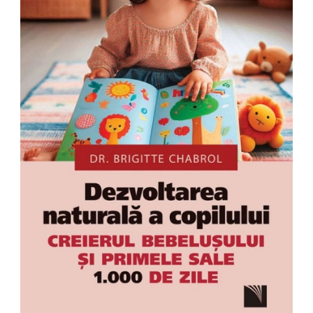
Pedagogie
Resurse umane
Vanzari si marketing
Carte scolara
Atlase, dictionare si enciclopedii
Carte prescolara
Carte scolara
Dictionare de limba romana
Ghiduri de conversatie
Invatamant gimnazial
Invatamant primar
Invatarea limbilor straine
Liceu
Povesti si povestiri
Carti in limba engleza
Carti pentru copii
Activitati si jocuri pentru copii