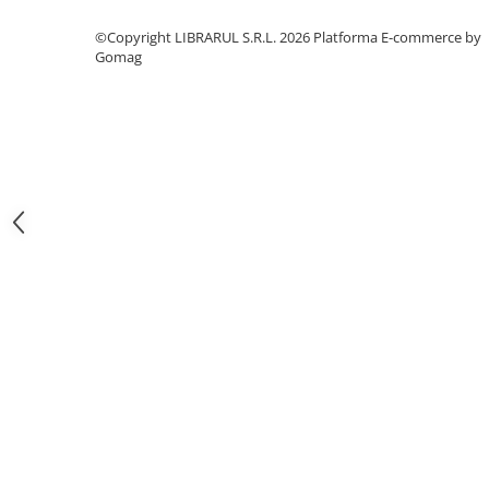
Literatura de divertisment
Literatura romana
©Copyright LIBRARUL S.R.L. 2026
Platforma E-commerce by
Gomag
Memorii si jurnale
Moderna, contemporana
Poezie, teatru
Publicistica, eseu
Romance
Science Fiction
Young adult
Filologie, Filosofie
Filologie
Filosofie
Filosofie, Stiinte
Gastronomie
Alimentatie vegetariana
Arte si tehnici culinare
Bauturi si cocktailuri