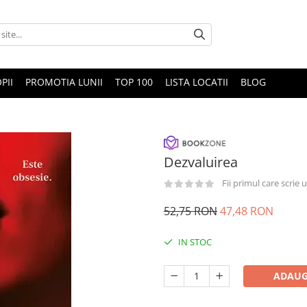
PII
PROMOTIA LUNII
TOP 100
LISTA LOCATII
BLOG
Dezvaluirea
Fii primul care scrie
52,75 RON
47,48 RON
IN STOC
ADAUG