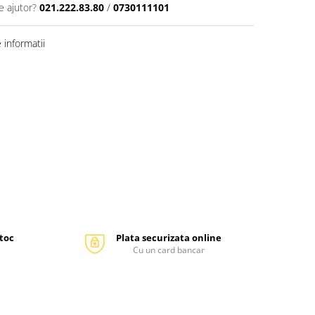
e ajutor?
021.222.83.80
/
0730111101
informatii
stoc
Plata securizata online
Cu un card bancar