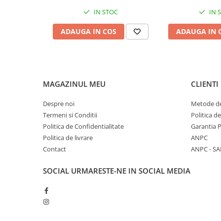
IN STOC
IN 
Diete si alimentatie sanatoasa
Fitness si frumusete
ADAUGA IN COS
ADAUGA IN 
Diverse
Diverse
Feng Shui
Medicina alternativa
MAGAZINUL MEU
CLIENTI
Sa nu razi :((
Despre noi
Metode de
Drept
Termeni si Conditii
Politica d
Legislatie
Politica de Confidentialitate
Garantia 
Fictiune
Politica de livrare
ANPC
Actiune si Aventura
Contact
ANPC - SA
Actiune,aventura
SOCIAL
URMARESTE-NE IN SOCIAL MEDIA
Clasici
Crime, Thriller, Mistery
Fantasy
Istorica