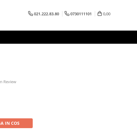
021.222.83.80
0730111101
0,00
 un Review
A IN COS