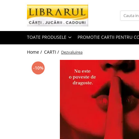
Toate Produsele
CARTI
TOATE PRODUSELE
PROMOTIE CARTII PENTRU CO
Arta, arhitectura si fotografie
Arhitectura
Home /
CARTI /
Dezvaluirea
Fotografie
Istoria artei
-10%
Pictura si desen
Biografii si memorii
Biografii
Memorii si jurnale
Teorie si critica literara
Business, economie, finante
Economie
Finante si investitii