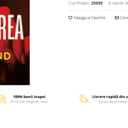
Cod Produs:
29599
Ai nevoie d
Adauga la Favorite
Cere 
100% banii inapoi
Livrare rapidă din 
Ai 30 zile drept de retur
La mii de produse