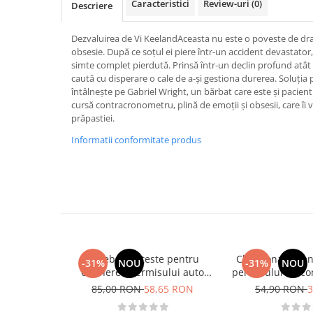
Caracteristici
Review-uri
(0)
Descriere
Activitati si jocuri pentru copii
Atlase, dictionare si enciclopedii
Dezvaluirea de Vi KeelandAceasta nu este o poveste de dr
Benzi desenate
obsesie. După ce soțul ei piere într-un accident devastator
simte complet pierdută. Prinsă într-un declin profund atât 
Carte prescolara
caută cu disperare o cale de a-și gestiona durerea. Soluția 
Carti de colorat
întâlnește pe Gabriel Wright, un bărbat care este și pacientu
cursă contracronometru, plină de emoții și obsesii, care îi
Carti pentru copii
prăpastiei.
Grafice
Informatii conformitate produs
Literatura si fictiune
Povesti pentru copii
Povesti si povestiri
Dictionare si enciclopedii
Atlase
Atlase, dictionare si enciclopedii
Dictionare de limba romana
Intrebari si teste pentru
Chestionare pen
-31%
NOU
-31%
NOU
obtinerea permisului auto
permisului de co
Dictionare tematice
categoria B - editia 2026
Categoria 
85,00 RON
58,65 RON
54,90 RON
3
Enciclopedii
Diete si fitness