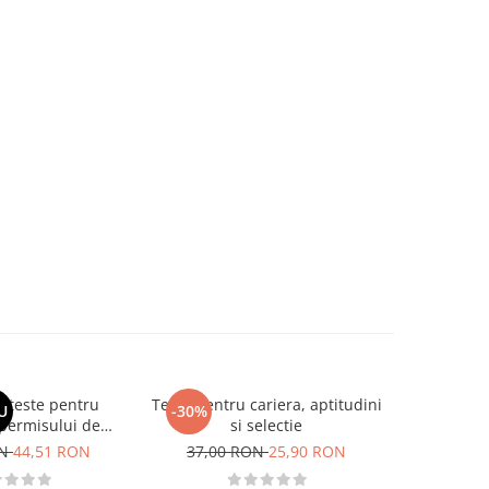
si teste pentru
Teste pentru cariera, aptitudini
Larousse
U
-30%
-30%
permisului de
si selectie
o. Categoriile C,
ON
44,51 RON
37,00 RON
25,90 RON
62,37
, DE 2026