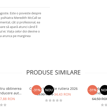
agoste. Este o poveste despre
, psihiatra Meredith McCall se
mental, cât și profesional, ea
pare să apară atunci când îl
l ei. Viața celor doi devine o
 va arunca pe marginea
PRODUSE SIMILARE
tru obtinerea
Curs de legislatie rutiera 2026
Intrebari 
-31%
NOU
-31%
NO
nducere auto -
obtinerea 
49,90 RON
34,43 RON
B - 2026
conducere aut
7,88 RON
64,50 R
CE + D