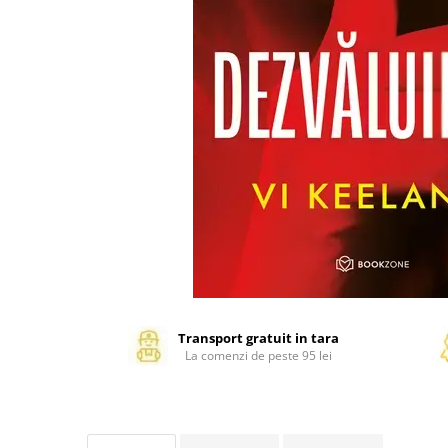
Management si leadership
Pedagogie
Resurse umane
Vanzari si marketing
Carte scolara
Atlase, dictionare si enciclopedii
Carte prescolara
Carte scolara
Dictionare de limba romana
Ghiduri de conversatie
Invatamant gimnazial
Invatamant primar
Invatarea limbilor straine
Transport gratuit in tara
Liceu
La comenzi de peste 95 lei
Povesti si povestiri
Carti in limba engleza
Carti pentru copii