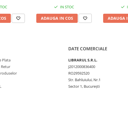
STOC
IN STOC
COS
ADAUGA IN COS
ADAUGA I
DATE COMERCIALE
 Plata
LIBRARUL S.R.L.
e Retur
J2012000836400
Produselor
RO29592520
Str. Bahluiului, Nr.1
L
Sector 1, București