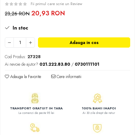
Atlase, dictionare si enciclopedii
Fii primul care scrie un Review
Benzi desenate
20,93 RON
23,26 RON
Carte prescolara
Carti de colorat
In stoc
Carti pentru copii
Adauga in cos
Grafice
Literatura si fictiune
Cod Produs:
27328
Povesti pentru copii
Ai nevoie de ajutor?
021.222.83.80
/
0730111101
Povesti si povestiri
Dictionare si enciclopedii
Adauga la Favorite
Cere informatii
Atlase
Atlase, dictionare si enciclopedii
Dictionare de limba romana
Dictionare tematice
TRANSPORT GRATUIT IN TARA
100% BANII INAPOI
La comenzi de peste 95 lei
Ai 30 zile drept de retur
Enciclopedii
Diete si fitness
Diete si alimentatie sanatoasa