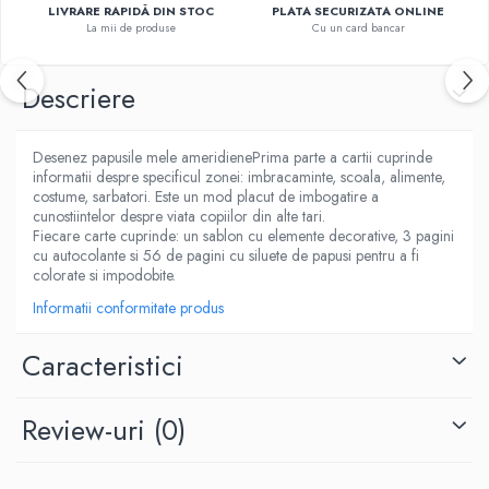
LIVRARE RAPIDĂ DIN STOC
PLATA SECURIZATA ONLINE
Fitness si frumusete
La mii de produse
Cu un card bancar
Diverse
Diverse
Descriere
Feng Shui
Medicina alternativa
Desenez papusile mele ameridienePrima parte a cartii cuprinde
Sa nu razi :((
informatii despre specificul zonei: imbracaminte, scoala, alimente,
Drept
costume, sarbatori. Este un mod placut de imbogatire a
cunostiintelor despre viata copiilor din alte tari.
Legislatie
Fiecare carte cuprinde: un sablon cu elemente decorative, 3 pagini
Fictiune
cu autocolante si 56 de pagini cu siluete de papusi pentru a fi
colorate si impodobite.
Actiune si Aventura
Informatii conformitate produs
Actiune,aventura
Clasici
Caracteristici
Crime, Thriller, Mistery
Fantasy
Review-uri
(0)
Istorica
Literatura de divertisment
Literatura romana