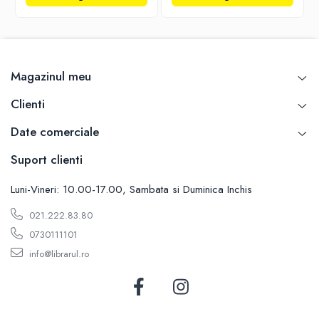
Carti de bucate
Conservarea si pastrarea alimentelor
Ghiduri de calatorie, harti
Ghiduri de calatorie
Magazinul meu
Hobby, timp liber
Animale de companie
Clienti
Carti de colorat pentru adulti
Date comerciale
Casa, gradina
Hobby
Suport clienti
Sport
Luni-Vineri: 10.00-17.00, Sambata si Duminica Inchis
Invatamant superior
021.222.83.80
Cursuri universitare
Istorie
0730111101
info@librarul.ro
Al Doilea Razboi Mondial
Biografii, memorii si jurnale
Istoria comunismului
Istoria romanilor