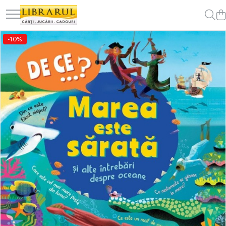
Toate Produsele
-10%
CARTI
Arta, arhitectura si fotografie
Arhitectura
Fotografie
Istoria artei
Pictura si desen
Biografii si memorii
Biografii
Memorii si jurnale
Teorie si critica literara
Business, economie, finante
Economie
Finante si investitii