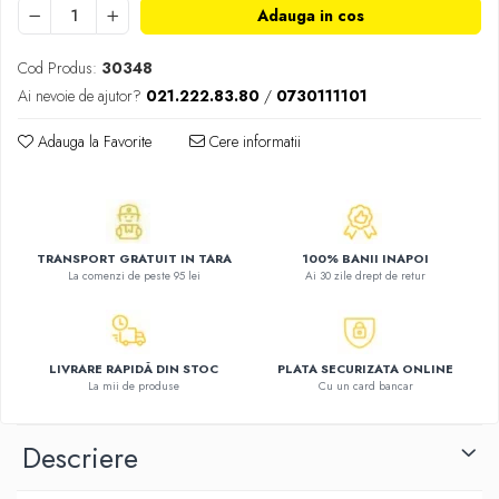
Adauga in cos
Activitati si jocuri pentru copii
Atlase, dictionare si enciclopedii
Cod Produs:
30348
Benzi desenate
Ai nevoie de ajutor?
021.222.83.80
/
0730111101
Carte prescolara
Carti de colorat
Adauga la Favorite
Cere informatii
Carti pentru copii
Grafice
Literatura si fictiune
Povesti pentru copii
TRANSPORT GRATUIT IN TARA
100% BANII INAPOI
La comenzi de peste 95 lei
Ai 30 zile drept de retur
Povesti si povestiri
Dictionare si enciclopedii
Atlase
LIVRARE RAPIDĂ DIN STOC
PLATA SECURIZATA ONLINE
Atlase, dictionare si enciclopedii
La mii de produse
Cu un card bancar
Dictionare de limba romana
Dictionare tematice
Descriere
Enciclopedii
Diete si fitness