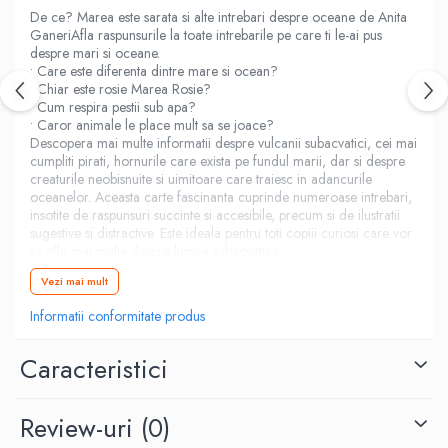
De ce? Marea este sarata si alte intrebari despre oceane de Anita
Diete si alimentatie sanatoasa
GaneriAfla raspunsurile la toate intrebarile pe care ti le-ai pus
Fitness si frumusete
despre mari si oceane.
• Care este diferenta dintre mare si ocean?
Diverse
• Chiar este rosie Marea Rosie?
• Cum respira pestii sub apa?
Diverse
• Caror animale le place mult sa se joace?
Feng Shui
Descopera mai multe informatii despre vulcanii subacvatici, cei mai
cumpliti pirati, hornurile care exista pe fundul marii, dar si despre
Medicina alternativa
creaturile neobisnuite si uimitoare care traiesc in adancurile
Sa nu razi :((
oceanelor. Aceasta carte fascinanta cuprinde numeroase intrebari,
Drept
insotite de raspunsuri succinte si accesibile, precum si de ilustratii
sugestive si distractive. Este ideala pentru toti copiii curiosi care vor
Legislatie
sa afle mai multe despre lumea subacvatica.
Ilustratii color de Gareth Lucas.
Fictiune
Vezi mai mult
Actiune si Aventura
Informatii conformitate produs
Actiune,aventura
Clasici
Caracteristici
Crime, Thriller, Mistery
Fantasy
Review-uri
(0)
Istorica