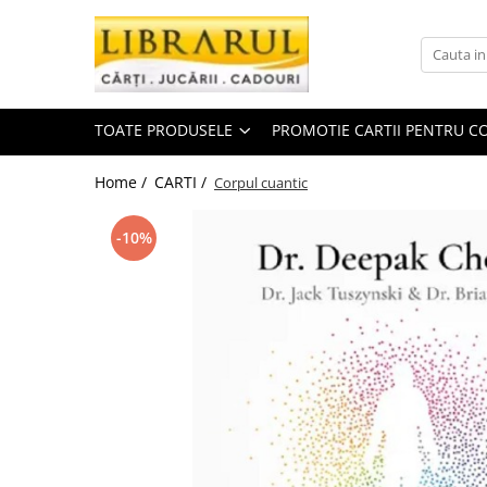
Toate Produsele
CARTI
TOATE PRODUSELE
PROMOTIE CARTII PENTRU CO
Arta, arhitectura si fotografie
Arhitectura
Home /
CARTI /
Corpul cuantic
Fotografie
Istoria artei
-10%
Pictura si desen
Biografii si memorii
Biografii
Memorii si jurnale
Teorie si critica literara
Business, economie, finante
Economie
Finante si investitii