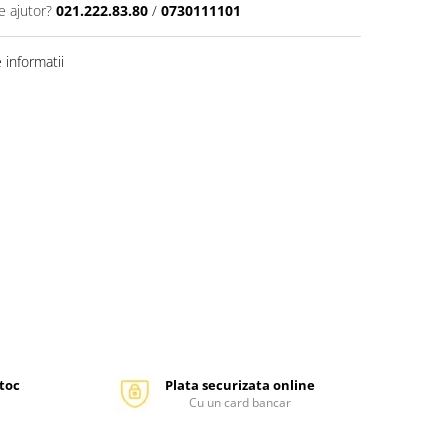
e ajutor?
021.222.83.80
/
0730111101
informatii
stoc
Plata securizata online
Cu un card bancar