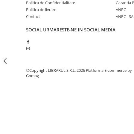
Literatura de divertisment
Politica de Confidentialitate
Garantia 
Politica de livrare
ANPC
Literatura romana
Contact
ANPC - SA
Memorii si jurnale
Moderna, contemporana
SOCIAL
URMARESTE-NE IN SOCIAL MEDIA
Poezie, teatru
Publicistica, eseu
Romance
Science Fiction
Young adult
©Copyright LIBRARUL S.R.L. 2026
Platforma E-commerce by
Filologie, Filosofie
Gomag
Filologie
Filosofie
Filosofie, Stiinte
Gastronomie
Alimentatie vegetariana
Arte si tehnici culinare
Bauturi si cocktailuri