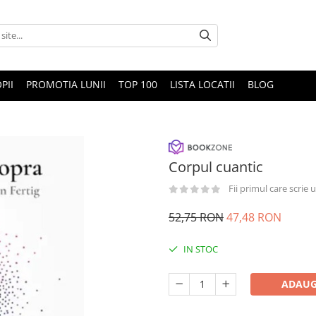
PII
PROMOTIA LUNII
TOP 100
LISTA LOCATII
BLOG
Corpul cuantic
Fii primul care scrie
52,75 RON
47,48 RON
IN STOC
ADAUG