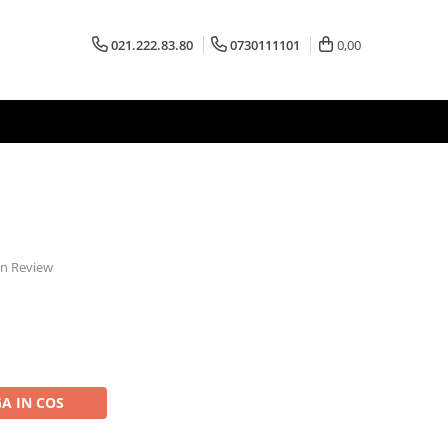
021.222.83.80
0730111101
0,00
 un Review
A IN COS