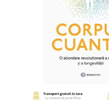
Management si leadership
Pedagogie
Resurse umane
Vanzari si marketing
Carte scolara
Atlase, dictionare si enciclopedii
Carte prescolara
Carte scolara
Dictionare de limba romana
Ghiduri de conversatie
Invatamant gimnazial
Invatamant primar
Invatarea limbilor straine
Liceu
Povesti si povestiri
Transport gratuit in tara
La comenzi de peste 95 lei
Carti in limba engleza
Carti pentru copii