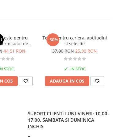
si teste pentru
Teste pentru cariera, aptitudini
Larousse. 
U
-30%
-30%
permisului de
si selectie
o. Categoriile C,
ON
44,51 RON
37,00 RON
25,90 RON
37,00
, DE 2026
IN STOC
IN STOC
N COS
ADAUGA IN COS
ADAUG
SUPORT CLIENTI
LUNI-VINERI: 10.00-
17.00, SAMBATA SI DUMINICA
INCHIS