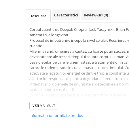
Activitati si jocuri pentru copii
Atlase, dictionare si enciclopedii
Caracteristici
Review-uri
(0)
Descriere
Benzi desenate
Carte prescolara
Corpul cuantic de Deepak Chopra , Jack Tuszynski , Brian 
sanatatii si a longevitatii
Carti de colorat
Procesul de imbatranire incepe la nivel celular. Rescrierea v
Carti pentru copii
cuantic.
Grafice
Milenii la rand, omenirea a cautat, cu foarte putin succes, 
devastatoare ale trecerii timpului asupra corpului uman. As
Literatura si fictiune
baza dietelor pe care le tinem astazi, a tratamentelor in car
Povesti pentru copii
carora le cadem prada in cursa noastra contra timpului. Cu 
adecvata a legaturilor energetice dintre trup si constiinta 
Povesti si povestiri
a factorilor responsabili pentru degradarea prematura a ce
Dictionare si enciclopedii
inflamatia, problemele de imunitate si dezechilibrele hor
sa dam inapoi ceasul vietii.
Atlase
In Corpul cuantic, specialistul in medicina interna si autoru
Atlase, dictionare si enciclopedii
Deepak Chopra face echipa cu fizicianul de renume mondial 
Dictionare de limba romana
specialistul in metabolism si endocrinologie dr. Brian Ferti
VEZI MAI MULT
intelegerea longevitatii corpului nostru fizic si a conexiunii
Dictionare tematice
Informatii conformitate produs
Impreuna, ei ne arata cum, prin intelegerea fluxului de in
Enciclopedii
construieste gandurile, emotiile, cuvintele si actiunile, p
Diete si fitness
in varsta fara frica degradarii creierului si putem lupta cu bo