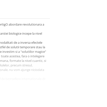
FertigO abordare revolutionara a
arstei biologice incepe la nivel
modalitati de a inversa efectele
tfel de solutii temporare stau la
e investim si a "solutiilor magice"
toate acestea, fara o intelegere
umana, formate la nivel cuantic, si
lulelor, precum stresul,
monale, nu vom ajunge niciodata
l de bestsellere internationale dr.
dr. Jack Tuszynski si cu
g pentru a explora noi frontiere in
 sale cu planul cuantic.
formatie moleculara care ne
utem trai mai mult, putem avansa
lile care ne rapesc bucuria vietii.