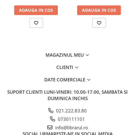
Memorii si jurnale
ADAUGA IN COS
ADAUGA IN COS
Moderna, contemporana
Poezie, teatru
Publicistica, eseu
Romance
Science Fiction
Young adult
MAGAZINUL MEU
Filologie, Filosofie
CLIENTI
Filologie
DATE COMERCIALE
Filosofie
Filosofie, Stiinte
SUPORT CLIENTI
LUNI-VINERI: 10.00-17.00, SAMBATA SI
Gastronomie
DUMINICA INCHIS
Alimentatie vegetariana
021.222.83.80
Arte si tehnici culinare
0730111101
Bauturi si cocktailuri
info@librarul.ro
Bucatari celebri
SOCIAL
URMARESTE-NE IN SOCIAL MEDIA