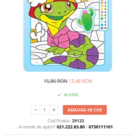
Pedagogie
Resurse umane
Vanzari si marketing
Carte scolara
Atlase, dictionare si enciclopedii
Carte prescolara
Carte scolara
Dictionare de limba romana
Ghiduri de conversatie
Invatamant gimnazial
15,86 RON
13,48 RON
Invatamant primar
Invatarea limbilor straine
IN STOC
Liceu
Povesti si povestiri
ADAUGA IN COS
Carti in limba engleza
Cod Produs:
29132
Carti pentru copii
Ai nevoie de ajutor?
021.222.83.80
/
0730111101
Activitati si jocuri pentru copii