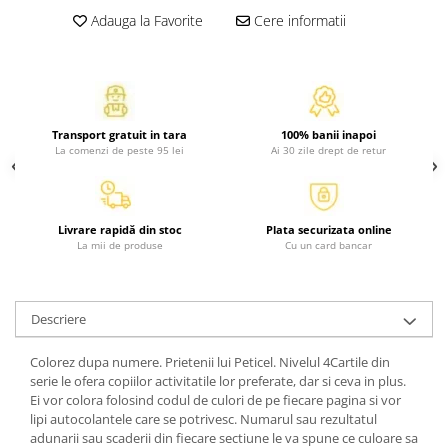
Atlase, dictionare si enciclopedii
Adauga la Favorite
Cere informatii
Benzi desenate
Carte prescolara
Carti de colorat
Carti pentru copii
Transport gratuit in tara
100% banii inapoi
Grafice
La comenzi de peste 95 lei
Ai 30 zile drept de retur
Literatura si fictiune
Povesti pentru copii
Povesti si povestiri
Livrare rapidă din stoc
Plata securizata online
Dictionare si enciclopedii
La mii de produse
Cu un card bancar
Atlase
Atlase, dictionare si enciclopedii
Descriere
Dictionare de limba romana
Dictionare tematice
Colorez dupa numere. Prietenii lui Peticel. Nivelul 4Cartile din
Enciclopedii
serie le ofera copiilor activitatile lor preferate, dar si ceva in plus.
Ei vor colora folosind codul de culori de pe fiecare pagina si vor
Diete si fitness
lipi autocolantele care se potrivesc. Numarul sau rezultatul
Diete si alimentatie sanatoasa
adunarii sau scaderii din fiecare sectiune le va spune ce culoare sa