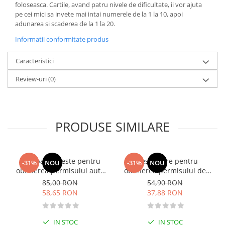
foloseasca. Cartile, avand patru nivele de dificultate, ii vor ajuta
Fitness si frumusete
pe cei mici sa invete mai intai numerele de la 1 la 10, apoi
Diverse
adunarea si scaderea de la 1 la 20.
Diverse
Informatii conformitate produs
Feng Shui
Caracteristici
Medicina alternativa
Sa nu razi :((
Review-uri
(0)
Drept
Legislatie
Fictiune
PRODUSE SIMILARE
Actiune si Aventura
Actiune,aventura
Clasici
Intrebari si teste pentru
Chestionare pentru
-31%
NOU
-31%
NOU
obtinerea permisului auto
obtinerea permisului de
Crime, Thriller, Mistery
categoria B - editia 2026
conducere auto - Categoria
85,00 RON
54,90 RON
Fantasy
B - 2026
58,65 RON
37,88 RON
Istorica
Literatura de divertisment
IN STOC
IN STOC
Literatura romana