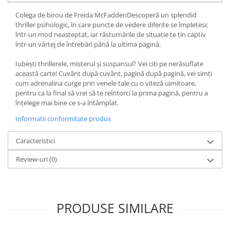
Fitness si frumusete
Colega de birou de Freida McFaddenDescoperă un splendid
Diverse
thriller psihologic, în care puncte de vedere diferite se împletesc
într-un mod neașteptat, iar răsturnările de situație te țin captiv
Diverse
într-un vârtej de întrebări până la ultima pagină.
Feng Shui
Iubești thrillerele, misterul și suspansul? Vei citi pe nerăsuflate
Medicina alternativa
această carte! Cuvânt după cuvânt, pagină după pagină, vei simți
Sa nu razi :((
cum adrenalina curge prin venele tale cu o viteză uimitoare,
Drept
pentru ca la final să vrei să te reîntorci la prima pagină, pentru a
înțelege mai bine ce s-a întâmplat.
Legislatie
Informatii conformitate produs
Fictiune
Actiune si Aventura
Caracteristici
Actiune,aventura
Review-uri
(0)
Clasici
Crime, Thriller, Mistery
Fantasy
Istorica
PRODUSE SIMILARE
Literatura de divertisment
Literatura romana