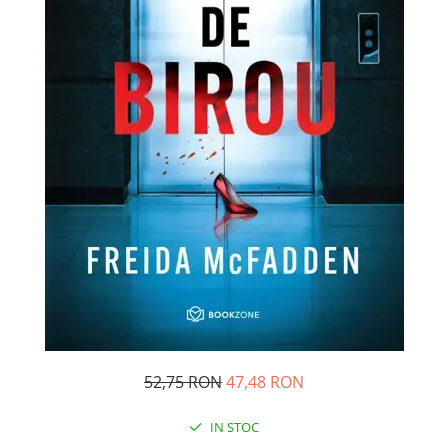
Pedagogie
Resurse umane
Vanzari si marketing
Carte scolara
Atlase, dictionare si enciclopedii
Carte prescolara
Carte scolara
Dictionare de limba romana
Ghiduri de conversatie
Invatamant gimnazial
Invatamant primar
Invatarea limbilor straine
Liceu
Povesti si povestiri
Carti in limba engleza
52,75 RON
47,48 RON
Carti pentru copii
IN STOC
Activitati si jocuri pentru copii