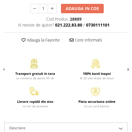
Atlase, dictionare si enciclopedii
ADAUGA IN COS
Benzi desenate
Carte prescolara
Cod Produs:
28889
Ai nevoie de ajutor?
021.222.83.80
/
0730111101
Carti de colorat
Carti pentru copii
Adauga la Favorite
Cere informatii
Grafice
Literatura si fictiune
Povesti pentru copii
Povesti si povestiri
Dictionare si enciclopedii
Transport gratuit in tara
100% banii inapoi
La comenzi de peste 95 lei
Ai 30 zile drept de retur
Atlase
Atlase, dictionare si enciclopedii
Dictionare de limba romana
Livrare rapidă din stoc
Plata securizata online
Dictionare tematice
La mii de produse
Cu un card bancar
Enciclopedii
Diete si fitness
Descriere
Diete si alimentatie sanatoasa