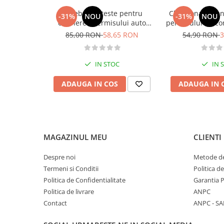
Diete si alimentatie sanatoasa
Intrebari si teste pentru
Chestionare pen
-31%
NOU
-31%
NOU
obtinerea permisului auto
permisului de co
Fitness si frumusete
categoria B - editia 2026
Categoria 
85,00 RON
58,65 RON
54,90 RON
3
Diverse
Diverse
IN STOC
IN 
Feng Shui
Medicina alternativa
ADAUGA IN COS
ADAUGA IN 
Sa nu razi :((
Drept
Legislatie
Fictiune
MAGAZINUL MEU
CLIENTI
Actiune si Aventura
Despre noi
Metode de
Actiune,aventura
Termeni si Conditii
Politica d
Clasici
Politica de Confidentialitate
Garantia 
Crime, Thriller, Mistery
Politica de livrare
ANPC
Fantasy
Contact
ANPC - SA
Istorica