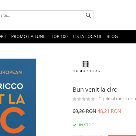
PII
PROMOTIA LUNII
TOP 100
LISTA LOCATII
BLOG
Bun venit la circ
Fii primul care scrie
60,26 RON
48,21 RON
IN STOC