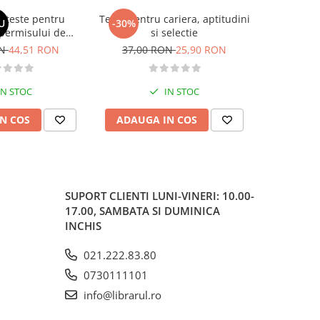
si teste pentru
Teste pentru cariera, aptitudini
Larousse. 
U
-30%
-30%
permisului de
si selectie
o. Categoriile C,
ON
44,51 RON
37,00 RON
25,90 RON
37,00
, DE 2026
IN STOC
IN STOC
N COS
ADAUGA IN COS
ADAUG
SUPORT CLIENTI
LUNI-VINERI: 10.00-
17.00, SAMBATA SI DUMINICA
INCHIS
021.222.83.80
0730111101
info@librarul.ro