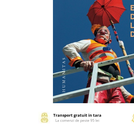
Management si leadership
Pedagogie
Resurse umane
Vanzari si marketing
Carte scolara
Atlase, dictionare si enciclopedii
Carte prescolara
Carte scolara
Dictionare de limba romana
Ghiduri de conversatie
Invatamant gimnazial
Invatamant primar
Invatarea limbilor straine
Liceu
Povesti si povestiri
Transport gratuit in tara
La comenzi de peste 95 lei
Carti in limba engleza
Carti pentru copii