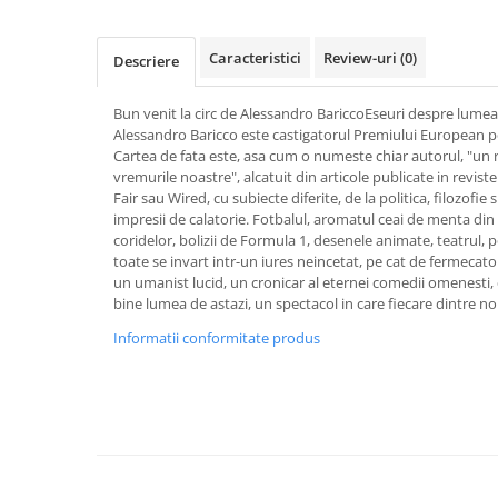
Activitati si jocuri pentru copii
Atlase, dictionare si enciclopedii
Caracteristici
Review-uri
(0)
Descriere
Benzi desenate
Carte prescolara
Bun venit la circ de Alessandro BariccoEseuri despre lumea
Alessandro Baricco este castigatorul Premiului European p
Carti de colorat
Cartea de fata este, asa cum o numeste chiar autorul, "u
Carti pentru copii
vremurile noastre", alcatuit din articole publicate in revis
Grafice
Fair sau Wired, cu subiecte diferite, de la politica, filozofie s
impresii de calatorie. Fotbalul, aromatul ceai de menta din 
Literatura si fictiune
coridelor, bolizii de Formula 1, desenele animate, teatrul, pol
Povesti pentru copii
toate se invart intr-un iures neincetat, pe cat de fermecato
un umanist lucid, un cronicar al eternei comedii omenesti, 
Povesti si povestiri
bine lumea de astazi, un spectacol in care fiecare dintre noi 
Dictionare si enciclopedii
Informatii conformitate produs
Atlase
Atlase, dictionare si enciclopedii
Dictionare de limba romana
Dictionare tematice
Enciclopedii
Diete si fitness