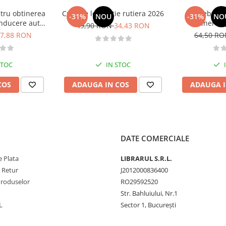
tru obtinerea
Curs de legislatie rutiera 2026
Intrebari 
-31%
NOU
-31%
NO
nducere auto -
obtinerea 
49,90 RON
34,43 RON
B - 2026
conducere aut
7,88 RON
64,50 R
CE + D
STOC
IN STOC
COS
ADAUGA IN COS
ADAUGA I
DATE COMERCIALE
 Plata
LIBRARUL S.R.L.
e Retur
J2012000836400
Produselor
RO29592520
Str. Bahluiului, Nr.1
L
Sector 1, București