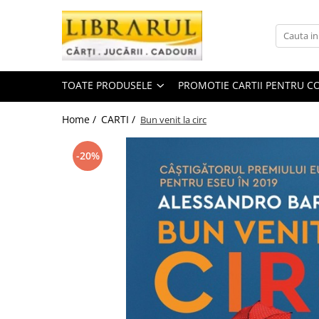
Toate Produsele
CARTI
TOATE PRODUSELE
PROMOTIE CARTII PENTRU CO
Arta, arhitectura si fotografie
Arhitectura
Home /
CARTI /
Bun venit la circ
Fotografie
Istoria artei
-20%
Pictura si desen
Biografii si memorii
Biografii
Memorii si jurnale
Teorie si critica literara
Business, economie, finante
Economie
Finante si investitii