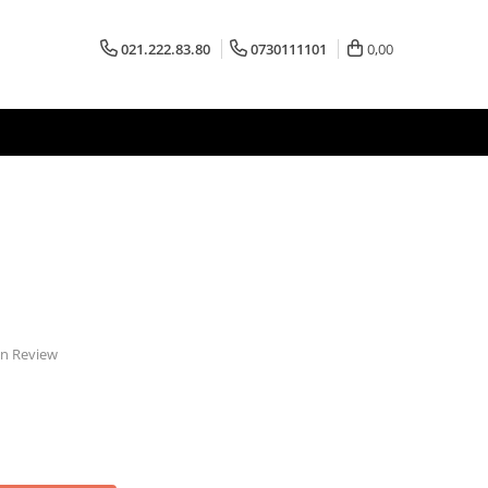
021.222.83.80
0730111101
0,00
 un Review