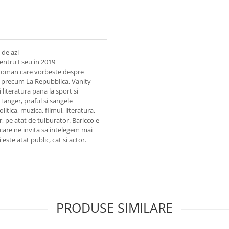
 de azi
entru Eseu in 2019
n roman care vorbeste despre
te precum La Repubblica, Vanity
i literatura pana la sport si
Tanger, praful si sangele
itica, muzica, filmul, literatura,
r, pe atat de tulburator. Baricco e
care ne invita sa intelegem mai
este atat public, cat si actor.
PRODUSE SIMILARE