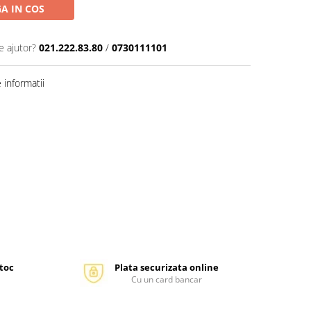
A IN COS
e ajutor?
021.222.83.80
/
0730111101
informatii
stoc
Plata securizata online
Cu un card bancar