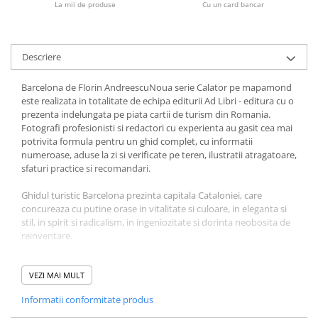
La mii de produse
Cu un card bancar
Fitness si frumusete
Diverse
Diverse
Descriere
Feng Shui
Barcelona de Florin AndreescuNoua serie Calator pe mapamond
Medicina alternativa
este realizata in totalitate de echipa editurii Ad Libri - editura cu o
Sa nu razi :((
prezenta indelungata pe piata cartii de turism din Romania.
Drept
Fotografi profesionisti si redactori cu experienta au gasit cea mai
potrivita formula pentru un ghid complet, cu informatii
Legislatie
numeroase, aduse la zi si verificate pe teren, ilustratii atragatoare,
Fictiune
sfaturi practice si recomandari.
Actiune si Aventura
Ghidul turistic Barcelona prezinta capitala Cataloniei, care
Actiune,aventura
concureaza cu putine orase in vitalitate si culoare, in eleganta si
stil, in spirit si radicalism, in ingeniozitate si dorinta neobosita de
Clasici
reinventare.
Crime, Thriller, Mistery
Fantasy
Nenumaratele incercari la care a fost supusa Barcelona de-a
lungul secolelor n-au facut decat sa-i sporeasca energia si
VEZI MAI MULT
Istorica
creativitatea, care a erupt cu o forta uimitoare in cateva
Literatura de divertisment
Informatii conformitate produs
momente, considerate astazi repere inconfundabile ale existentei
sale: secolul al XIII-lea, cand a devenit cea mai mare putere
Literatura romana