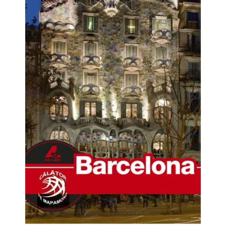
Pedagogie
Resurse umane
Vanzari si marketing
Carte scolara
Atlase, dictionare si enciclopedii
Carte prescolara
Carte scolara
Dictionare de limba romana
Ghiduri de conversatie
Invatamant gimnazial
Invatamant primar
Invatarea limbilor straine
Liceu
Povesti si povestiri
Carti in limba engleza
Carti pentru copii
Activitati si jocuri pentru copii