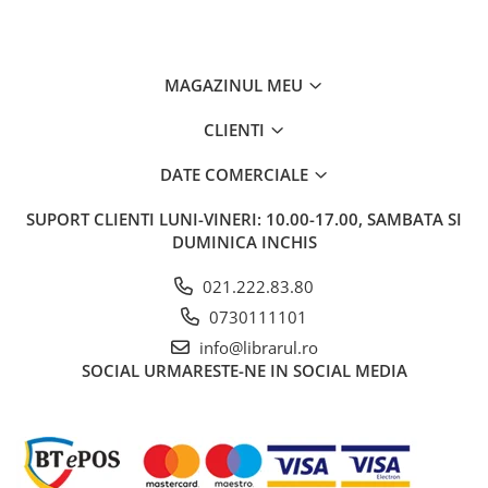
Carti de bucate
Conservarea si pastrarea
alimentelor
Ghiduri de calatorie, harti
MAGAZINUL MEU
Ghiduri de calatorie
CLIENTI
Hobby, timp liber
DATE COMERCIALE
Animale de companie
Carti de colorat pentru adulti
SUPORT CLIENTI
LUNI-VINERI: 10.00-17.00, SAMBATA SI
Casa, gradina
DUMINICA INCHIS
Hobby
021.222.83.80
Sport
0730111101
Invatamant superior
info@librarul.ro
Cursuri universitare
SOCIAL
URMARESTE-NE IN SOCIAL MEDIA
Istorie
Al Doilea Razboi Mondial
Biografii, memorii si jurnale
Istoria comunismului