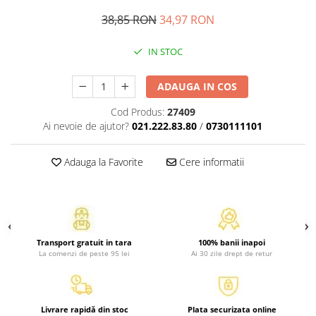
Atlase, dictionare si enciclopedii
38,85 RON
34,97 RON
Benzi desenate
Carte prescolara
IN STOC
Carti de colorat
Carti pentru copii
ADAUGA IN COS
Grafice
Cod Produs:
27409
Literatura si fictiune
Ai nevoie de ajutor?
021.222.83.80
/
0730111101
Povesti pentru copii
Povesti si povestiri
Adauga la Favorite
Cere informatii
Dictionare si enciclopedii
Atlase
Atlase, dictionare si enciclopedii
Dictionare de limba romana
Transport gratuit in tara
100% banii inapoi
Dictionare tematice
La comenzi de peste 95 lei
Ai 30 zile drept de retur
Enciclopedii
Diete si fitness
Diete si alimentatie sanatoasa
Livrare rapidă din stoc
Plata securizata online