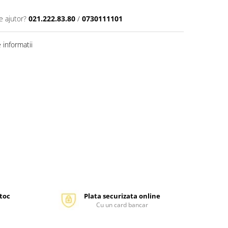
e ajutor?
021.222.83.80
/
0730111101
informatii
stoc
Plata securizata online
Cu un card bancar