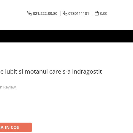
021.222.83.80
0730111101
0,00
ie iubit si motanul care s-a indragostit
 un Review
A IN COS