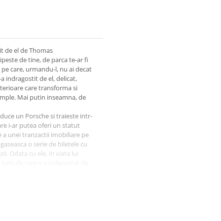
tit de el de Thomas
ipeste de tine, de parca te-ar fi
, pe care, urmandu-l, nu ai decat
a indragostit de el, delicat,
terioare care transforma si
simple. Mai putin inseamna, de
duce un Porsche si traieste intr-
e i-ar putea oferi un statut
e a unei tranzactii imobiliare pe
gaseasca o serie de biletele cu
i. Odata cu ele, in viata lui
 lumi de care s-a indepartat de
ian, insotit de Joshua, se va
ngerile sociale, si va descoperi
ise el.