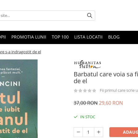
PII
PROMOTIA LUNII
TOP 100
LISTA LOCATII
BLOG
re s-a indragostit de el
Barbatul care voia sa f
de el
Fii primul care scrie
37,00 RON
29,60 RON
IN STOC
ADAUG