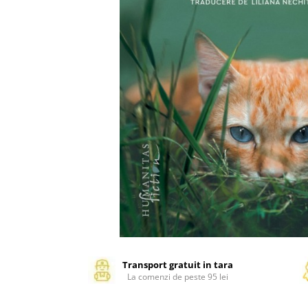
Management si leadership
Pedagogie
Resurse umane
Vanzari si marketing
Carte scolara
Atlase, dictionare si enciclopedii
Carte prescolara
Carte scolara
Dictionare de limba romana
Ghiduri de conversatie
Invatamant gimnazial
Invatamant primar
Invatarea limbilor straine
Liceu
Povesti si povestiri
Transport gratuit in tara
La comenzi de peste 95 lei
Carti in limba engleza
Carti pentru copii