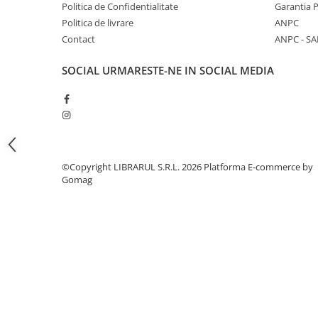
Literatura de divertisment
Politica de Confidentialitate
Garantia 
Politica de livrare
ANPC
Literatura romana
Contact
ANPC - SA
Memorii si jurnale
Moderna, contemporana
SOCIAL
URMARESTE-NE IN SOCIAL MEDIA
Poezie, teatru
Publicistica, eseu
Romance
Science Fiction
Young adult
©Copyright LIBRARUL S.R.L. 2026
Platforma E-commerce by
Filologie, Filosofie
Gomag
Filologie
Filosofie
Filosofie, Stiinte
Gastronomie
Alimentatie vegetariana
Arte si tehnici culinare
Bauturi si cocktailuri