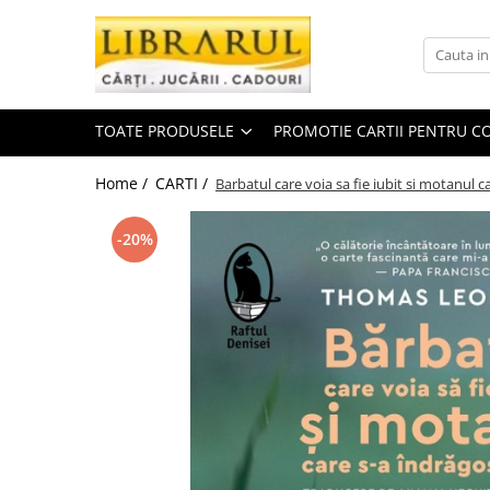
Toate Produsele
CARTI
TOATE PRODUSELE
PROMOTIE CARTII PENTRU CO
Arta, arhitectura si fotografie
Arhitectura
Home /
CARTI /
Barbatul care voia sa fie iubit si motanul ca
Fotografie
Istoria artei
-20%
Pictura si desen
Biografii si memorii
Biografii
Memorii si jurnale
Teorie si critica literara
Business, economie, finante
Economie
Finante si investitii