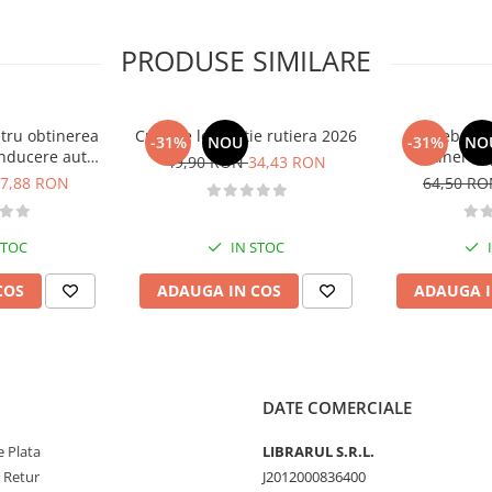
PRODUSE SIMILARE
tru obtinerea
Curs de legislatie rutiera 2026
Intrebari 
-31%
NOU
-31%
NO
nducere auto -
obtinerea 
49,90 RON
34,43 RON
B - 2026
conducere aut
7,88 RON
64,50 R
CE + D
STOC
IN STOC
COS
ADAUGA IN COS
ADAUGA I
DATE COMERCIALE
 Plata
LIBRARUL S.R.L.
e Retur
J2012000836400