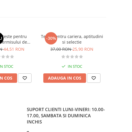
si teste pentru
Teste pentru cariera, aptitudini
Larousse. 
U
-30%
-30%
permisului de
si selectie
o. Categoriile C,
ON
44,51 RON
37,00 RON
25,90 RON
37,00
, DE 2026
IN STOC
IN STOC
N COS
ADAUGA IN COS
ADAUG
SUPORT CLIENTI
LUNI-VINERI: 10.00-
17.00, SAMBATA SI DUMINICA
INCHIS