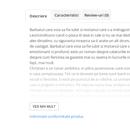
Activitati si jocuri pentru copii
Atlase, dictionare si enciclopedii
Caracteristici
Review-uri
(0)
Descriere
Benzi desenate
Carte prescolara
Barbatul care voia sa fie iubit si motanul care s-a indragos
LeonciniAtunci cand o pisica iti iese in cale si nu se mai dezl
Carti de colorat
ales dinadins, cu siguranta incearca sa-ti arate un alt drum
Carti pentru copii
de castigat. Barbatul care voia sa fie iubit si motanul care s-
Grafice
emotionant si profund, este un roman despre calatoriile in
despre cum fericirea se gaseste mai cu seama in lucrurile 
Literatura si fictiune
fapt, mai mult.
Povesti pentru copii
Christian e un tanar ambitios, in plina ascensiune, care con
o casa somptuoasa. Tot ce-si doreste pe lume sunt banii car
Povesti si povestiri
social si fericirea. Si este pe punctul de a-i obtine, ca urmar
Dictionare si enciclopedii
care a pregatit-o minutios. Pe nepusa masa insa, incepe sa 
mesaje ce-i sunt adresate - incurajari, sau pur si simplu poezi
Atlase
Christian apare Joshua, un motanel roscat apartinand unei
Atlase, dictionare si enciclopedii
prea mult timp. Pentru a dezlega misterul biletelelor, Christ
Dictionare de limba romana
aventura in inima naturii, uitand pentru o vreme de constra
VEZI MAI MULT
ca fericirea e posibila si arata cu totul altfel decat isi inchipu
Dictionare tematice
Informatii conformitate produs
Enciclopedii
Diete si fitness