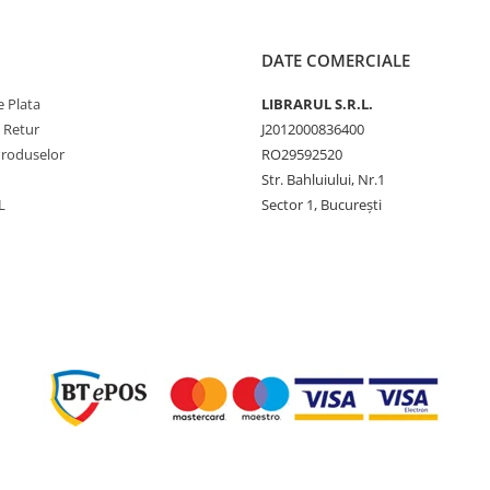
DATE COMERCIALE
 Plata
LIBRARUL S.R.L.
e Retur
J2012000836400
Produselor
RO29592520
Str. Bahluiului, Nr.1
L
Sector 1, București