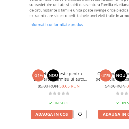
supravietuire unitate si spirit de aventura Familia elvetian
Activitati si jocuri pentru copii
de circumstante o familie unita poate invinge orice piedica. 
Atlase, dictionare si enciclopedii
extraordinare si descoperiti tainele unei vieti traite in arm
Benzi desenate
Informatii conformitate produs
Carte prescolara
Carti de colorat
Carti pentru copii
Grafice
Literatura si fictiune
Povesti pentru copii
Povesti si povestiri
Intrebari si teste pentru
Chestionare pen
-31%
NOU
-31%
NOU
obtinerea permisului auto
permisului de co
Dictionare si enciclopedii
categoria B - editia 2026
Categoria 
85,00 RON
58,65 RON
54,90 RON
3
Atlase
Atlase, dictionare si enciclopedii
IN STOC
IN 
Dictionare de limba romana
Dictionare tematice
ADAUGA IN COS
ADAUGA IN 
Enciclopedii
Diete si fitness