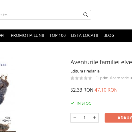
PII
PROMOTIA LUNII
TOP 100
LISTA LOCATII
BLOG
Aventurile familiei el
Editura Predania
Fii primul care scrie
52,33 RON
47,10 RON
IN STOC
ADAUG