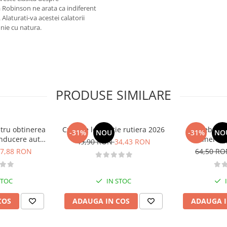
a Robinson ne arata ca indiferent
Alaturati-va acestei calatorii
onie cu natura.
PRODUSE SIMILARE
tru obtinerea
Curs de legislatie rutiera 2026
Intrebari 
-31%
NOU
-31%
NO
nducere auto -
obtinerea 
49,90 RON
34,43 RON
B - 2026
conducere aut
7,88 RON
64,50 R
CE + D
STOC
IN STOC
COS
ADAUGA IN COS
ADAUGA I