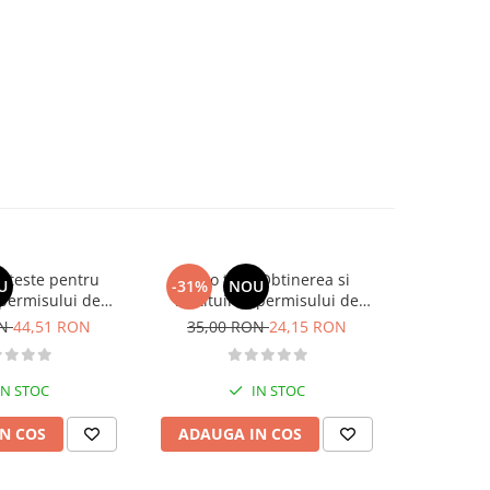
si teste pentru
Auto test. Obtinerea si
Teste pentr
U
-31%
NOU
-30%
permisului de
restituirea permisului de
o. Categoriile C,
conducere „13 din 15“– 2026
ON
44,51 RON
35,00 RON
24,15 RON
37,00
, DE 2026
IN STOC
IN STOC
N COS
ADAUGA IN COS
ADAUG