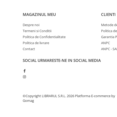
Diete si alimentatie sanatoasa
Fitness si frumusete
MAGAZINUL MEU
CLIENTI
Diverse
Despre noi
Metode de
Diverse
Termeni si Conditii
Politica d
Feng Shui
Politica de Confidentialitate
Garantia 
Medicina alternativa
Politica de livrare
ANPC
Sa nu razi :((
Contact
ANPC - SA
Drept
SOCIAL
URMARESTE-NE IN SOCIAL MEDIA
Legislatie
Fictiune
Actiune si Aventura
Actiune,aventura
Clasici
©Copyright LIBRARUL S.R.L. 2026
Platforma E-commerce by
Crime, Thriller, Mistery
Gomag
Fantasy
Istorica