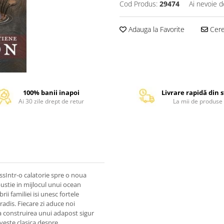
Cod Produs:
29474
Ai nevoie d
Adauga la Favorite
Cere 
100% banii inapoi
Livrare rapidă din 
Ai 30 zile drept de retur
La mii de produse
sIntr-o calatorie spre o noua
pustie in mijlocul unui ocean
ii familiei isi unesc fortele
radis. Fiecare zi aduce noi
la construirea unui adapost sigur
oveste clasica despre