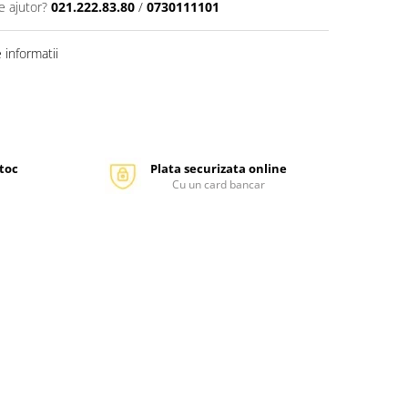
e ajutor?
021.222.83.80
/
0730111101
informatii
stoc
Plata securizata online
Cu un card bancar