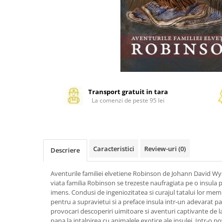
Management si leadership
Pedagogie
Resurse umane
Vanzari si marketing
Carte scolara
Atlase, dictionare si enciclopedii
Carte prescolara
Transport gratuit in tara
Carte scolara
La comenzi de peste 95 lei
Dictionare de limba romana
Ghiduri de conversatie
Invatamant gimnazial
Caracteristici
Review-uri
(0)
Invatamant primar
Descriere
Invatarea limbilor straine
Aventurile familiei elvetiene Robinson de Johann David Wys
Liceu
viata familia Robinson se trezeste naufragiata pe o insula 
Povesti si povestiri
imens. Condusi de ingeniozitatea si curajul tatalui lor membr
Carti in limba engleza
pentru a supravietui si a preface insula intr-un adevarat pa
provocari descoperiri uimitoare si aventuri captivante de 
Carti pentru copii
pana la intalnirea cu animalele exotice ale insulei. Intr-o p