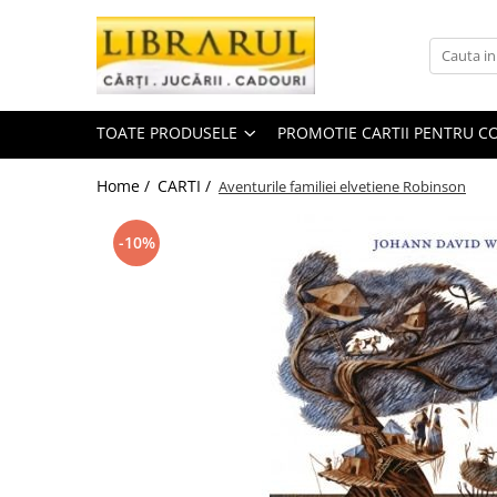
Toate Produsele
CARTI
TOATE PRODUSELE
PROMOTIE CARTII PENTRU CO
Arta, arhitectura si fotografie
Arhitectura
Home /
CARTI /
Aventurile familiei elvetiene Robinson
Fotografie
Istoria artei
-10%
Pictura si desen
Biografii si memorii
Biografii
Memorii si jurnale
Teorie si critica literara
Business, economie, finante
Economie
Finante si investitii