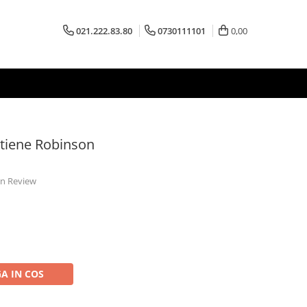
021.222.83.80
0730111101
0,00
vetiene Robinson
 un Review
A IN COS