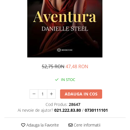
Management si leadership
Pedagogie
Resurse umane
Vanzari si marketing
Carte scolara
Atlase, dictionare si enciclopedii
Carte prescolara
Carte scolara
Dictionare de limba romana
52,75 RON
47,48 RON
Ghiduri de conversatie
IN STOC
Invatamant gimnazial
Invatamant primar
ADAUGA IN COS
Invatarea limbilor straine
Liceu
Cod Produs:
28647
Ai nevoie de ajutor?
021.222.83.80
/
0730111101
Povesti si povestiri
Carti in limba engleza
Adauga la Favorite
Cere informatii
Carti pentru copii