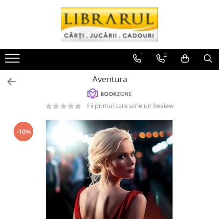
Toate Produsele
CARTI
1
2
Arta, arhitectura si fotografie
Aventura
Arhitectura
Fotografie
Fii primul care scrie un Review
Istoria artei
Pictura si desen
Biografii si memorii
-10%
Biografii
Memorii si jurnale
Teorie si critica literara
Business, economie, finante
Economie
Finante si investitii