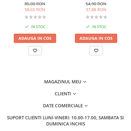
categoria B - editia 2026
conducere auto - Categoria
Literatura de divertisment
85,00 RON
54,90 RON
B - 2026
58,65 RON
37,88 RON
Literatura romana
Memorii si jurnale
Moderna, contemporana
IN STOC
IN STOC
Poezie, teatru
ADAUGA IN COS
ADAUGA IN COS
Publicistica, eseu
Romance
Science Fiction
Young adult
Filologie, Filosofie
Filologie
MAGAZINUL MEU
Filosofie
CLIENTI
Filosofie, Stiinte
Gastronomie
DATE COMERCIALE
Alimentatie vegetariana
SUPORT CLIENTI
LUNI-VINERI: 10.00-17.00, SAMBATA SI
Arte si tehnici culinare
DUMINICA INCHIS
Bauturi si cocktailuri