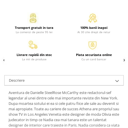
Activitati si jocuri pentru copii
Atlase, dictionare si enciclopedii
Benzi desenate
Transport gratuit in tara
100% banii inapoi
Carte prescolara
La comenzi de peste 95 lei
Ai 30 zile drept de retur
Carti de colorat
Carti pentru copii
Grafice
Livrare rapidă din stoc
Plata securizata online
Literatura si fictiune
La mii de produse
Cu un card bancar
Povesti pentru copii
Povesti si povestiri
Descriere
Dictionare si enciclopedii
Atlase
Aventura de Danielle SteelRose McCarthy este redactorul-sef
Atlase, dictionare si enciclopedii
legendar al unei dintre cele mai importante reviste din New York.
Dupa moartea sotului ei ea si cele patru fiice ale sale au devenit si
Dictionare de limba romana
mai apropiate. Toate au cariere de succes Athena are propriul sau
Dictionare tematice
show TV in Los Angeles Venetia este designer de moda Olivia este
Enciclopedii
judecator in timp ce Nadia cea mai tanara este un talentat
designer de interior care traieste in Paris. Nadia considera ca viata
Diete si fitness