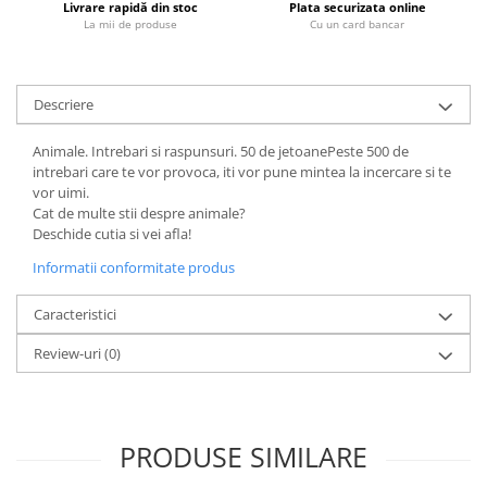
Livrare rapidă din stoc
Plata securizata online
La mii de produse
Cu un card bancar
Diete si alimentatie sanatoasa
Fitness si frumusete
Diverse
Descriere
Diverse
Feng Shui
Animale. Intrebari si raspunsuri. 50 de jetoanePeste 500 de
intrebari care te vor provoca, iti vor pune mintea la incercare si te
Medicina alternativa
vor uimi.
Sa nu razi :((
Cat de multe stii despre animale?
Drept
Deschide cutia si vei afla!
Legislatie
Informatii conformitate produs
Fictiune
Caracteristici
Actiune si Aventura
Review-uri
(0)
Actiune,aventura
Clasici
Crime, Thriller, Mistery
Fantasy
PRODUSE SIMILARE
Istorica