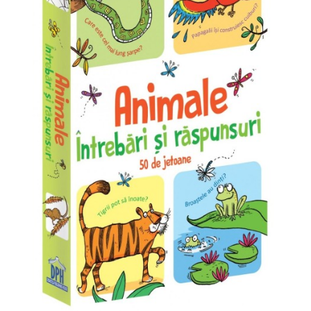
Management si leadership
Pedagogie
Resurse umane
Vanzari si marketing
Carte scolara
Atlase, dictionare si enciclopedii
Carte prescolara
Carte scolara
Dictionare de limba romana
Ghiduri de conversatie
Invatamant gimnazial
Invatamant primar
Invatarea limbilor straine
Liceu
Povesti si povestiri
Carti in limba engleza
Carti pentru copii