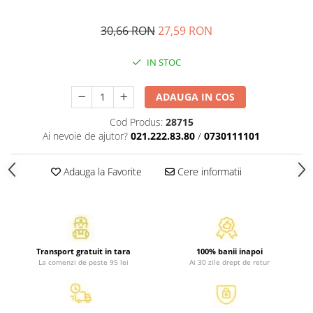
Activitati si jocuri pentru copii
30,66 RON
27,59 RON
Atlase, dictionare si enciclopedii
Benzi desenate
IN STOC
Carte prescolara
Carti de colorat
ADAUGA IN COS
Carti pentru copii
Cod Produs:
28715
Grafice
Ai nevoie de ajutor?
021.222.83.80
/
0730111101
Literatura si fictiune
Povesti pentru copii
Adauga la Favorite
Cere informatii
Povesti si povestiri
Dictionare si enciclopedii
Atlase
Atlase, dictionare si enciclopedii
Transport gratuit in tara
100% banii inapoi
Dictionare de limba romana
La comenzi de peste 95 lei
Ai 30 zile drept de retur
Dictionare tematice
Enciclopedii
Diete si fitness