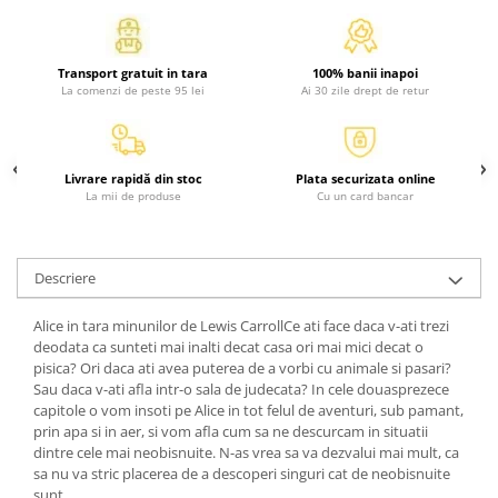
Atlase, dictionare si enciclopedii
Benzi desenate
Carte prescolara
Transport gratuit in tara
100% banii inapoi
La comenzi de peste 95 lei
Ai 30 zile drept de retur
Carti de colorat
Carti pentru copii
Grafice
Livrare rapidă din stoc
Plata securizata online
Literatura si fictiune
La mii de produse
Cu un card bancar
Povesti pentru copii
Povesti si povestiri
Dictionare si enciclopedii
Descriere
Atlase
Alice in tara minunilor de Lewis CarrollCe ati face daca v-ati trezi
Atlase, dictionare si enciclopedii
deodata ca sunteti mai inalti decat casa ori mai mici decat o
Dictionare de limba romana
pisica? Ori daca ati avea puterea de a vorbi cu animale si pasari?
Sau daca v-ati afla intr-o sala de judecata? In cele douasprezece
Dictionare tematice
capitole o vom insoti pe Alice in tot felul de aventuri, sub pamant,
Enciclopedii
prin apa si in aer, si vom afla cum sa ne descurcam in situatii
Diete si fitness
dintre cele mai neobisnuite. N-as vrea sa va dezvalui mai mult, ca
sa nu va stric placerea de a descoperi singuri cat de neobisnuite
Diete si alimentatie sanatoasa
sunt.