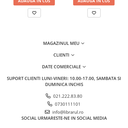
ADAUGA IN COS
ADAUGA IN COS
Memorii si jurnale
Moderna, contemporana
Poezie, teatru
Publicistica, eseu
Romance
MAGAZINUL MEU
Science Fiction
Young adult
CLIENTI
Filologie, Filosofie
DATE COMERCIALE
Filologie
Filosofie
SUPORT CLIENTI
LUNI-VINERI: 10.00-17.00, SAMBATA SI
Filosofie, Stiinte
DUMINICA INCHIS
Gastronomie
021.222.83.80
Alimentatie vegetariana
0730111101
Arte si tehnici culinare
info@librarul.ro
Bauturi si cocktailuri
SOCIAL
URMARESTE-NE IN SOCIAL MEDIA
Bucatari celebri