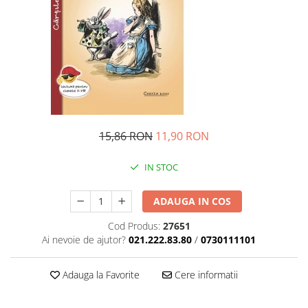
Pedagogie
Resurse umane
Vanzari si marketing
Carte scolara
Atlase, dictionare si enciclopedii
Carte prescolara
Carte scolara
Dictionare de limba romana
15,86 RON
11,90 RON
Ghiduri de conversatie
Invatamant gimnazial
IN STOC
Invatamant primar
ADAUGA IN COS
Invatarea limbilor straine
Liceu
Cod Produs:
27651
Povesti si povestiri
Ai nevoie de ajutor?
021.222.83.80
/
0730111101
Carti in limba engleza
Adauga la Favorite
Cere informatii
Carti pentru copii
Activitati si jocuri pentru copii