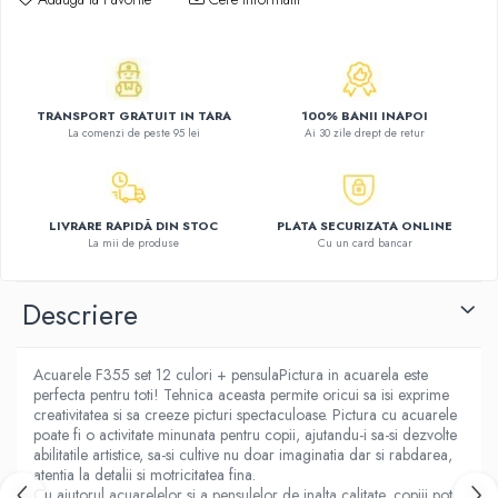
Atlase, dictionare si enciclopedii
Benzi desenate
Carte prescolara
Carti de colorat
TRANSPORT GRATUIT IN TARA
100% BANII INAPOI
Carti pentru copii
La comenzi de peste 95 lei
Ai 30 zile drept de retur
Grafice
Literatura si fictiune
Povesti pentru copii
LIVRARE RAPIDĂ DIN STOC
PLATA SECURIZATA ONLINE
Povesti si povestiri
La mii de produse
Cu un card bancar
Dictionare si enciclopedii
Descriere
Atlase
Atlase, dictionare si enciclopedii
Dictionare de limba romana
Acuarele F355 set 12 culori + pensulaPictura in acuarela este
Dictionare tematice
perfecta pentru toti! Tehnica aceasta permite oricui sa isi exprime
creativitatea si sa creeze picturi spectaculoase. Pictura cu acuarele
Enciclopedii
poate fi o activitate minunata pentru copii, ajutandu-i sa-si dezvolte
Diete si fitness
abilitatile artistice, sa-si cultive nu doar imaginatia dar si rabdarea,
atentia la detalii si motricitatea fina.
Diete si alimentatie sanatoasa
Cu ajutorul acuarelelor si a pensulelor de inalta calitate, copiii pot