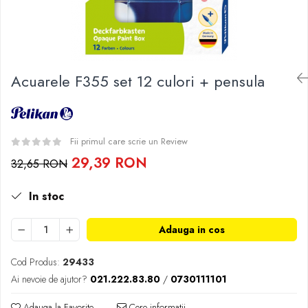
Pedagogie
Resurse umane
Vanzari si marketing
Carte scolara
Atlase, dictionare si enciclopedii
Acuarele F355 set 12 culori + pensula
Carte prescolara
Carte scolara
Dictionare de limba romana
Fii primul care scrie un Review
Ghiduri de conversatie
29,39 RON
32,65 RON
Invatamant gimnazial
Invatamant primar
In stoc
Invatarea limbilor straine
Liceu
Adauga in cos
Povesti si povestiri
Carti in limba engleza
Cod Produs:
29433
Carti pentru copii
Ai nevoie de ajutor?
021.222.83.80
/
0730111101
Activitati si jocuri pentru copii
Adauga la Favorite
Cere informatii