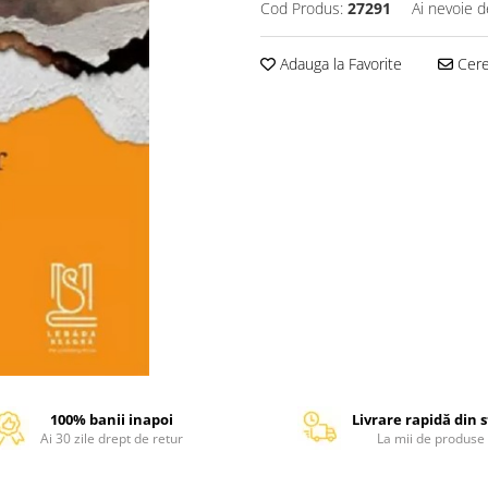
Cod Produs:
27291
Ai nevoie d
Adauga la Favorite
Cere 
100% banii inapoi
Livrare rapidă din 
Ai 30 zile drept de retur
La mii de produse