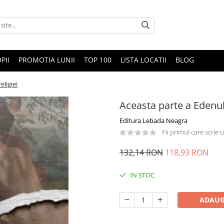
PII
PROMOTIA LUNII
TOP 100
LISTA LOCATII
BLOG
eligiei
Aceasta parte a Edenulu
Editura Lebada Neagra
Fii primul care scrie
132,14 RON
118,93 RON
IN STOC
ADAUG