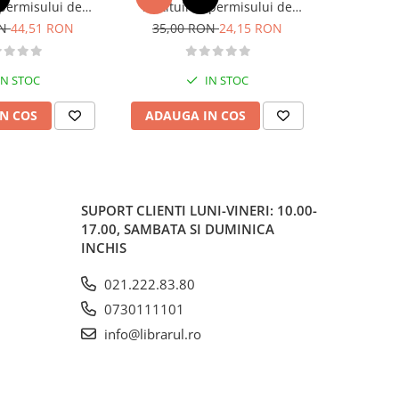
permisului de
restituirea permisului de
o. Categoriile C,
conducere „13 din 15“– 2026
ON
44,51 RON
35,00 RON
24,15 RON
37,00
, DE 2026
IN STOC
IN STOC
N COS
ADAUGA IN COS
ADAUG
SUPORT CLIENTI
LUNI-VINERI: 10.00-
17.00, SAMBATA SI DUMINICA
INCHIS
021.222.83.80
0730111101
info@librarul.ro