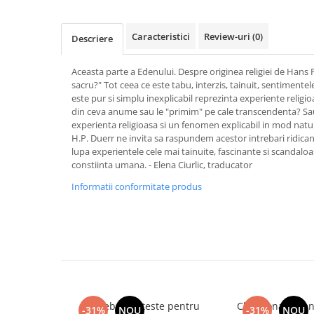
Activitati si jocuri pentru copii
Atlase, dictionare si enciclopedii
Caracteristici
Review-uri
(0)
Descriere
Benzi desenate
Carte prescolara
Aceasta parte a Edenului. Despre originea religiei de Hans P
sacru?" Tot ceea ce este tabu, interzis, tainuit, sentimentele
Carti de colorat
este pur si simplu inexplicabil reprezinta experiente religioa
Carti pentru copii
din ceva anume sau le "primim" pe cale transcendenta? Sau
Grafice
experienta religioasa si un fenomen explicabil in mod natur
H.P. Duerr ne invita sa raspundem acestor intrebari ridica
Literatura si fictiune
lupa experientele cele mai tainuite, fascinante si scandalo
Povesti pentru copii
constiinta umana. - Elena Ciurlic, traducator
Povesti si povestiri
Informatii conformitate produs
Dictionare si enciclopedii
Atlase
Atlase, dictionare si enciclopedii
Dictionare de limba romana
Dictionare tematice
Enciclopedii
Intrebari si teste pentru
Chestionare pen
Diete si fitness
-31%
NOU
-31%
NOU