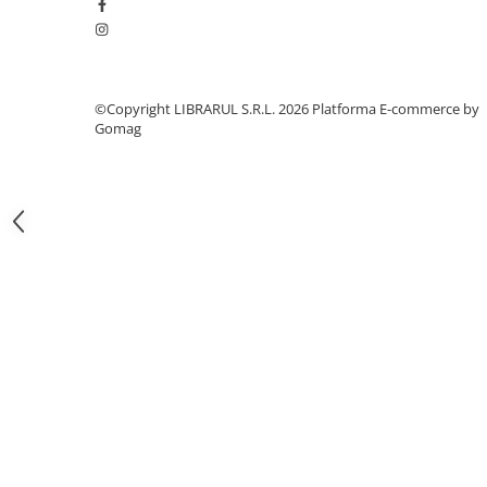
Literatura de divertisment
Literatura romana
Memorii si jurnale
Moderna, contemporana
©Copyright LIBRARUL S.R.L. 2026
Platforma E-commerce by
Poezie, teatru
Gomag
Publicistica, eseu
Romance
Science Fiction
Young adult
Filologie, Filosofie
Filologie
Filosofie
Filosofie, Stiinte
Gastronomie
Alimentatie vegetariana
Arte si tehnici culinare
Bauturi si cocktailuri