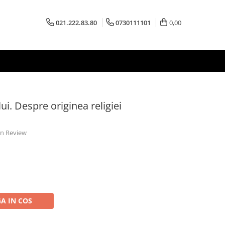
021.222.83.80
0730111101
0,00
i. Despre originea religiei
 un Review
A IN COS