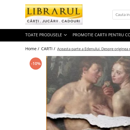
Toate Produsele
CARTI
TOATE PRODUSELE
PROMOTIE CARTII PENTRU CO
Arta, arhitectura si fotografie
Arhitectura
Home /
CARTI /
Aceasta parte a Edenului. Despre originea r
Fotografie
Istoria artei
-10%
Pictura si desen
Biografii si memorii
Biografii
Memorii si jurnale
Teorie si critica literara
Business, economie, finante
Economie
Finante si investitii