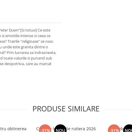
eter Duerr"[Si totusi] Ce este
 si emotiile intense si ceea ce
se? Trairile "religioase" se nasc
 unde este granita dintre o
al? Prin lucrarea sa indrazneata,
nd toate valurile si punand sub
ase deopotriva, care au marcat
PRODUSE SIMILARE
tru obtinerea
Curs de legislatie rutiera 2026
Intrebari 
-31%
NOU
-31%
NO