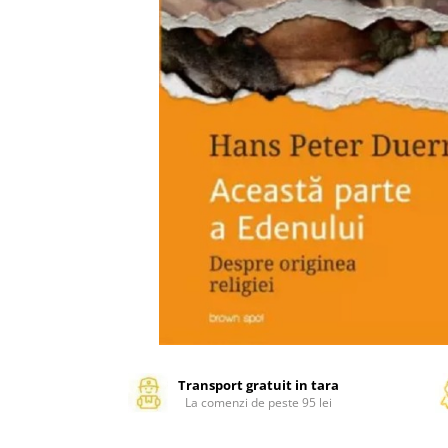
Management si leadership
Pedagogie
Resurse umane
Vanzari si marketing
Carte scolara
Atlase, dictionare si enciclopedii
Carte prescolara
Carte scolara
Dictionare de limba romana
Ghiduri de conversatie
Invatamant gimnazial
Invatamant primar
Invatarea limbilor straine
Liceu
Povesti si povestiri
Transport gratuit in tara
La comenzi de peste 95 lei
Carti in limba engleza
Carti pentru copii