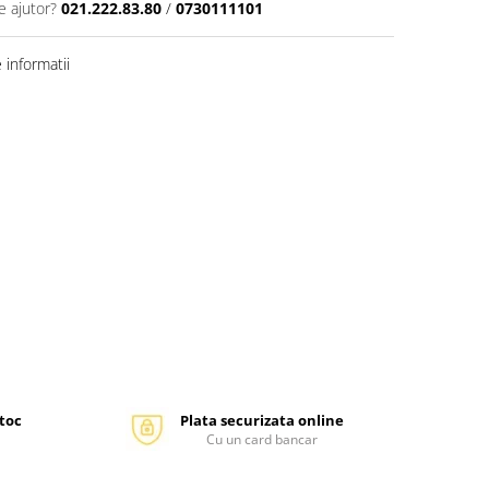
e ajutor?
021.222.83.80
/
0730111101
informatii
stoc
Plata securizata online
Cu un card bancar