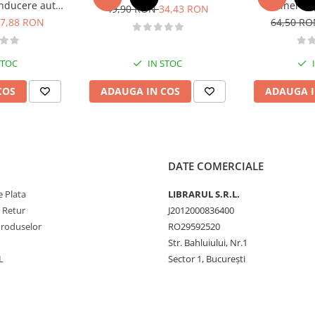
nducere auto -
obtinerea 
49,90 RON
34,43 RON
B - 2026
conducere aut
7,88 RON
64,50 R
CE + D
STOC
IN STOC
COS
ADAUGA IN COS
ADAUGA I
DATE COMERCIALE
 Plata
LIBRARUL S.R.L.
e Retur
J2012000836400
Produselor
RO29592520
Str. Bahluiului, Nr.1
L
Sector 1, București