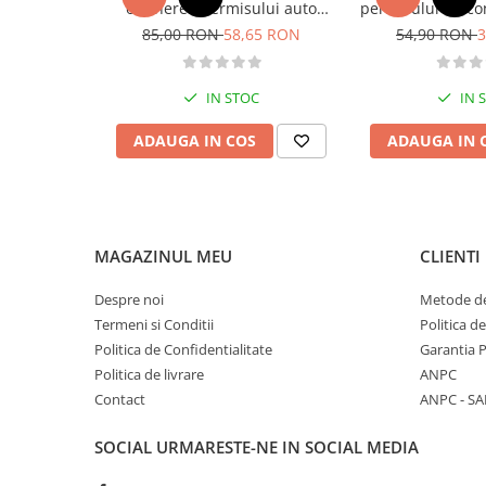
obtinerea permisului auto
permisului de co
Diete si alimentatie sanatoasa
categoria B - editia 2026
Categoria 
85,00 RON
58,65 RON
54,90 RON
3
Fitness si frumusete
Diverse
IN STOC
IN 
Diverse
ADAUGA IN COS
ADAUGA IN 
Feng Shui
Medicina alternativa
Sa nu razi :((
Drept
MAGAZINUL MEU
CLIENTI
Legislatie
Fictiune
Despre noi
Metode de
Termeni si Conditii
Politica d
Actiune si Aventura
Politica de Confidentialitate
Garantia 
Actiune,aventura
Politica de livrare
ANPC
Clasici
Contact
ANPC - SA
Crime, Thriller, Mistery
Fantasy
SOCIAL
URMARESTE-NE IN SOCIAL MEDIA
Istorica