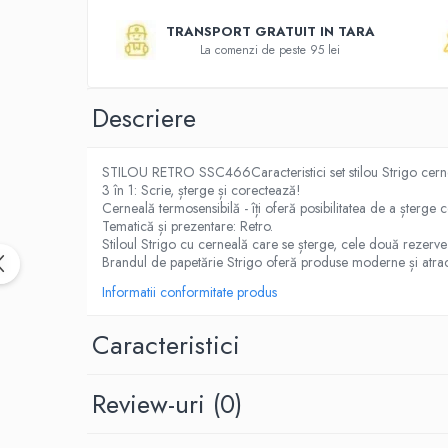
Activitati si jocuri pentru copii
TRANSPORT GRATUIT IN TARA
Atlase, dictionare si enciclopedii
La comenzi de peste 95 lei
Benzi desenate
Carte prescolara
Descriere
Carti de colorat
Carti pentru copii
STILOU RETRO SSC466Caracteristici set stilou Strigo cernea
Grafice
3 în 1: Scrie, șterge și corectează!
Literatura si fictiune
Cerneală termosensibilă - îți oferă posibilitatea de a șterge 
Tematică și prezentare: Retro.
Povesti pentru copii
Stiloul Strigo cu cerneală care se șterge, cele două rezerve
Povesti si povestiri
Brandul de papetărie Strigo oferă produse moderne și atracti
Dictionare si enciclopedii
Informatii conformitate produs
Atlase
Caracteristici
Atlase, dictionare si enciclopedii
Dictionare de limba romana
Dictionare tematice
Review-uri
(0)
Enciclopedii
Diete si fitness