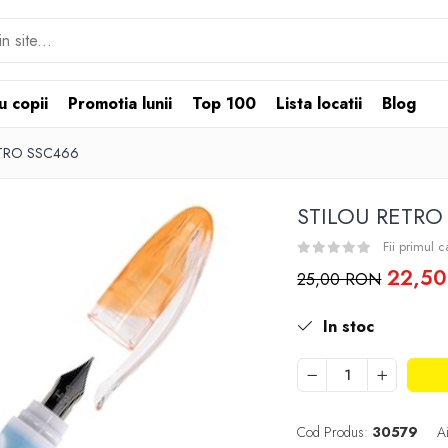
u copii
Promotia lunii
Top 100
Lista locatii
Blog
ETRO SSC466
STILOU RETRO
Fii primul 
22,5
25,00 RON
In stoc
Cod Produs:
30579
A