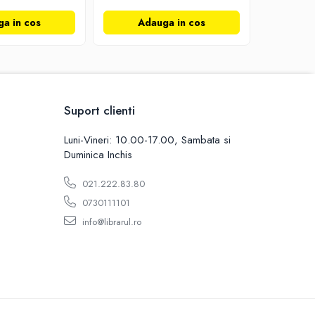
a in cos
Adauga in cos
Ad
Suport clienti
Luni-Vineri: 10.00-17.00, Sambata si
Duminica Inchis
021.222.83.80
0730111101
info@librarul.ro