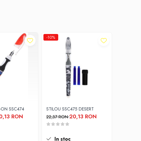
-10%
-10%
GON SSC474
STILOU SSC475 DESERT
SET CREAT
223043-4
0,13 RON
20,13 RON
22,37 RON
49,82 RO
In stoc
In st