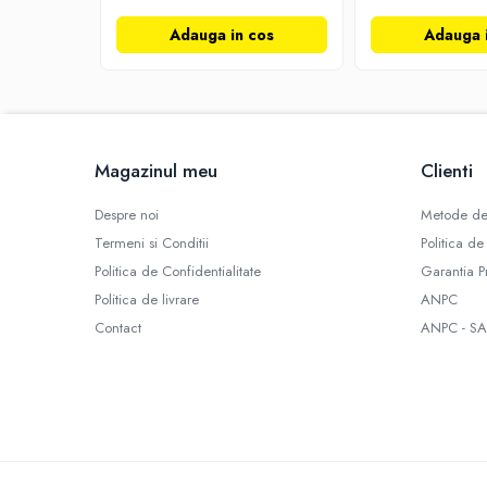
Literatura de divertisment
Adauga in cos
Adauga 
Literatura romana
Memorii si jurnale
Moderna, contemporana
Poezie, teatru
Publicistica, eseu
Magazinul meu
Clienti
Romance
Science Fiction
Despre noi
Metode de
Young adult
Termeni si Conditii
Politica de
Filologie, Filosofie
Politica de Confidentialitate
Garantia P
Filologie
Politica de livrare
ANPC
Filosofie
Contact
ANPC - SA
Filosofie, Stiinte
Gastronomie
Alimentatie vegetariana
Arte si tehnici culinare
Bauturi si cocktailuri