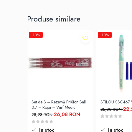
Diete si alimentatie sanatoasa
Fitness si frumusete
Produse similare
Diverse
Diverse
-10%
-10%
Feng Shui
Medicina alternativa
Sa nu razi :((
Drept
Legislatie
Fictiune
Actiune si Aventura
Actiune,aventura
Set de 3 – Rezervă FriXion Ball
STILOU SSC467
Clasici
0.7 – Roşu – Vârf Mediu
22,
25,00 RON
Crime, Thriller, Mistery
26,08 RON
28,98 RON
Fantasy
Istorica
In stoc
In stoc