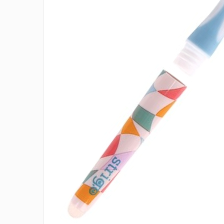
Management si leadership
Pedagogie
Resurse umane
Vanzari si marketing
Carte scolara
Atlase, dictionare si enciclopedii
Carte prescolara
Carte scolara
Dictionare de limba romana
Ghiduri de conversatie
Invatamant gimnazial
Invatamant primar
Invatarea limbilor straine
Liceu
Povesti si povestiri
Carti in limba engleza
Carti pentru copii