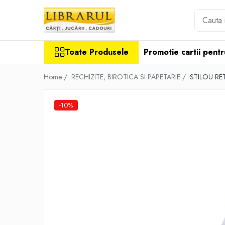
Toate Produsele
Toate Produsele
Promotie cartii pentr
CARTI
Arta, arhitectura si fotografie
Home /
RECHIZITE, BIROTICA SI PAPETARIE /
STILOU R
Arhitectura
Fotografie
-10%
Istoria artei
Pictura si desen
Biografii si memorii
Biografii
Memorii si jurnale
Teorie si critica literara
Business, economie, finante
Economie
Finante si investitii