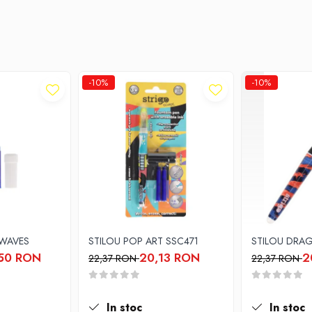
-10%
-10%
 WAVES
STILOU POP ART SSC471
STILOU DRA
50 RON
20,13 RON
2
22,37 RON
22,37 RON
In stoc
In stoc