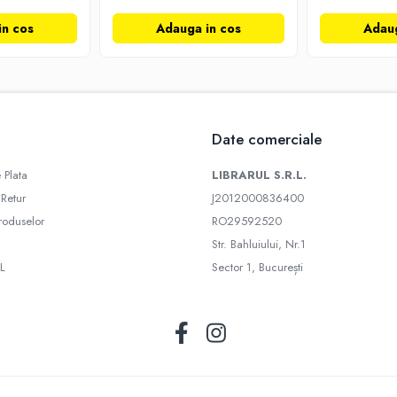
in cos
Adauga in cos
Adaug
Date comerciale
 Plata
LIBRARUL S.R.L.
 Retur
J2012000836400
roduselor
RO29592520
Str. Bahluiului, Nr.1
L
Sector 1, București