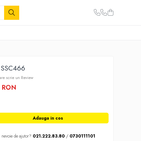
 SSC466
care scrie un Review
0 RON
Adauga in cos
i nevoie de ajutor?
021.222.83.80
/
0730111101