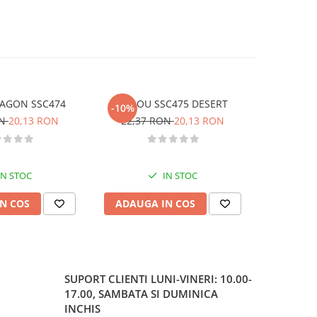
RAGON SSC474
STILOU SSC475 DESERT
SET CREA
-10%
-10%
ON
20,13 RON
22,37 RON
20,13 RON
49,82
IN STOC
IN STOC
N COS
ADAUGA IN COS
ADAUG
SUPORT CLIENTI
LUNI-VINERI: 10.00-
17.00, SAMBATA SI DUMINICA
INCHIS