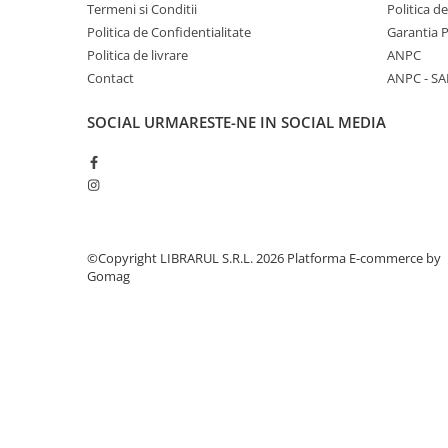
Termeni si Conditii
Politica d
Diete si alimentatie sanatoasa
Politica de Confidentialitate
Garantia 
Fitness si frumusete
Politica de livrare
ANPC
Diverse
Contact
ANPC - SA
Diverse
SOCIAL
URMARESTE-NE IN SOCIAL MEDIA
Feng Shui
Medicina alternativa
Sa nu razi :((
Drept
Legislatie
©Copyright LIBRARUL S.R.L. 2026
Platforma E-commerce by
Fictiune
Gomag
Actiune si Aventura
Actiune,aventura
Clasici
Crime, Thriller, Mistery
Fantasy
Istorica