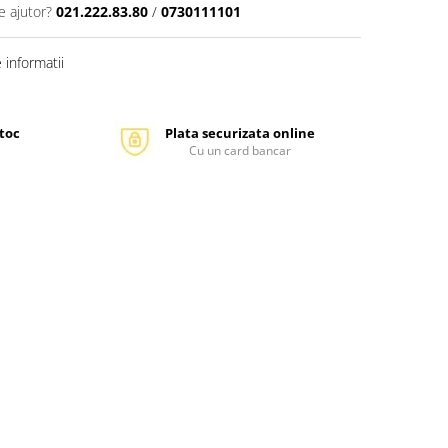
e ajutor?
021.222.83.80
/
0730111101
informatii
stoc
Plata securizata online
Cu un card bancar