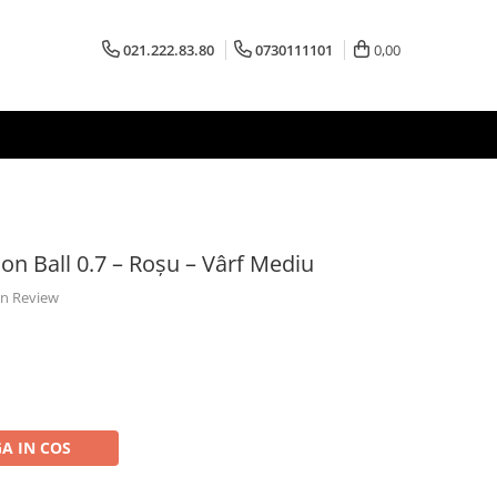
021.222.83.80
0730111101
0,00
ion Ball 0.7 – Roşu – Vârf Mediu
 un Review
A IN COS