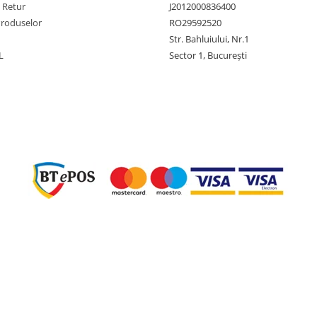
e Retur
J2012000836400
Produselor
RO29592520
Str. Bahluiului, Nr.1
L
Sector 1, București