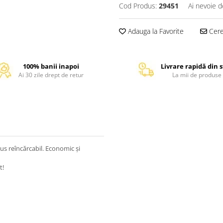
Cod Produs:
29451
Ai nevoie d
Adauga la Favorite
Cere 
100% banii inapoi
Livrare rapidă din 
Ai 30 zile drept de retur
La mii de produse
us reîncărcabil. Economic și
t!