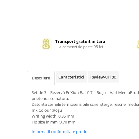
Management si leadership
Pedagogie
Resurse umane
Vanzari si marketing
Carte scolara
Transport gratuit in tara
Atlase, dictionare si enciclopedii
La comenzi de peste 95 lei
Carte prescolara
Carte scolara
Dictionare de limba romana
Caracteristici
Review-uri
(0)
Ghiduri de conversatie
Descriere
Invatamant gimnazial
Set de 3 – Rezervă FriXion Ball 0.7 – Roşu – Vârf MediuProd
Invatamant primar
prietenos cu natura.
Invatarea limbilor straine
Datorită cernelii termosensibile scrie, șterge, rescrie imedia
Liceu
Ink Colour :Roşu
Writing width :0.35 mm
Povesti si povestiri
Tip size in mm :0.70 mm
Carti in limba engleza
Informatii conformitate produs
Carti pentru copii