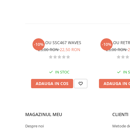
Activitati si jocuri pentru copii
Atlase, dictionare si enciclopedii
Benzi desenate
Carte prescolara
Carti de colorat
STILOU SSC467 WAVES
STILOU RET
Carti pentru copii
-10%
-10%
25,00 RON
22,50 RON
25,00 RON
2
Grafice
Literatura si fictiune
Povesti pentru copii
IN STOC
IN 
Povesti si povestiri
Dictionare si enciclopedii
ADAUGA IN COS
ADAUGA IN 
Atlase
Atlase, dictionare si enciclopedii
Dictionare de limba romana
Dictionare tematice
MAGAZINUL MEU
CLIENTI
Enciclopedii
Despre noi
Metode de
Diete si fitness