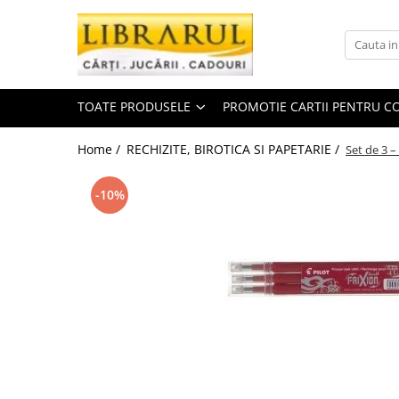
Toate Produsele
CARTI
TOATE PRODUSELE
PROMOTIE CARTII PENTRU CO
Arta, arhitectura si fotografie
Arhitectura
Home /
RECHIZITE, BIROTICA SI PAPETARIE /
Set de 3 –
Fotografie
Istoria artei
-10%
Pictura si desen
Biografii si memorii
Biografii
Memorii si jurnale
Teorie si critica literara
Business, economie, finante
Economie
Finante si investitii