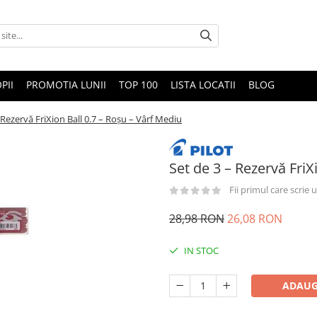
PII
PROMOTIA LUNII
TOP 100
LISTA LOCATII
BLOG
 Rezervă FriXion Ball 0.7 – Roşu – Vârf Mediu
Set de 3 – Rezervă FriX
Fii primul care scrie
28,98 RON
26,08 RON
IN STOC
ADAUG