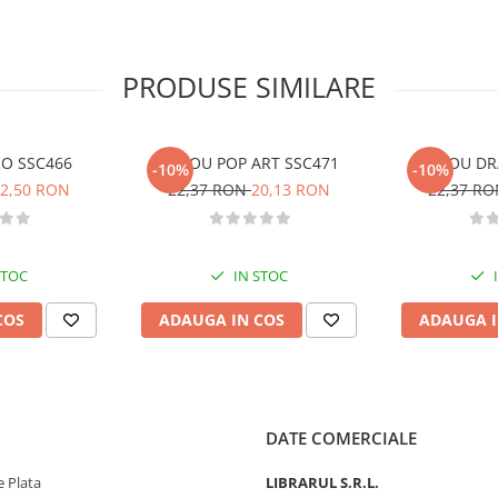
PRODUSE SIMILARE
RO SSC466
STILOU POP ART SSC471
STILOU D
-10%
-10%
2,50 RON
22,37 RON
20,13 RON
22,37 R
STOC
IN STOC
COS
ADAUGA IN COS
ADAUGA I
DATE COMERCIALE
 Plata
LIBRARUL S.R.L.