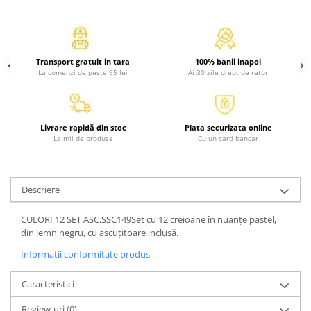
Activitati si jocuri pentru copii
Atlase, dictionare si enciclopedii
Benzi desenate
Transport gratuit in tara
100% banii inapoi
Carte prescolara
La comenzi de peste 95 lei
Ai 30 zile drept de retur
Carti de colorat
Carti pentru copii
Grafice
Livrare rapidă din stoc
Plata securizata online
La mii de produse
Cu un card bancar
Literatura si fictiune
Povesti pentru copii
Povesti si povestiri
Descriere
Dictionare si enciclopedii
Atlase
CULORI 12 SET ASC.SSC149Set cu 12 creioane în nuanțe pastel,
din lemn negru, cu ascuțitoare inclusă.
Atlase, dictionare si enciclopedii
Dictionare de limba romana
Informatii conformitate produs
Dictionare tematice
Caracteristici
Enciclopedii
Diete si fitness
Review-uri
(0)