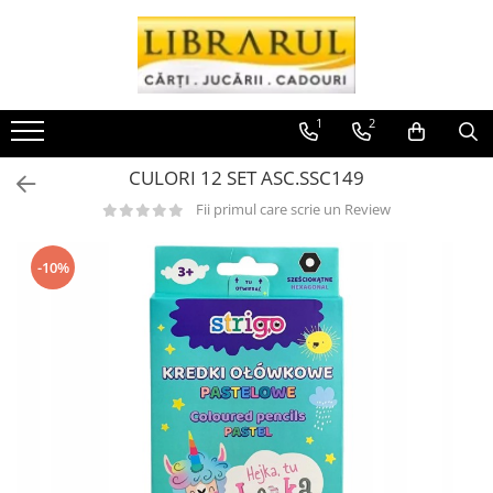
Toate Produsele
CARTI
1
2
Arta, arhitectura si fotografie
CULORI 12 SET ASC.SSC149
Arhitectura
Fotografie
Fii primul care scrie un Review
Istoria artei
Pictura si desen
-10%
Biografii si memorii
Biografii
Memorii si jurnale
Teorie si critica literara
Business, economie, finante
Economie
Finante si investitii