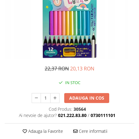
Management si leadership
Pedagogie
Resurse umane
Vanzari si marketing
Carte scolara
Atlase, dictionare si enciclopedii
Carte prescolara
Carte scolara
22,37 RON
20,13 RON
Dictionare de limba romana
Ghiduri de conversatie
IN STOC
Invatamant gimnazial
Invatamant primar
ADAUGA IN COS
Invatarea limbilor straine
Cod Produs:
30564
Liceu
Ai nevoie de ajutor?
021.222.83.80
/
0730111101
Povesti si povestiri
Carti in limba engleza
Adauga la Favorite
Cere informatii
Carti pentru copii