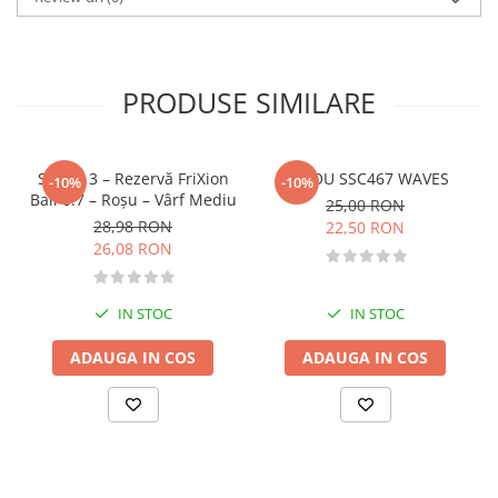
Diete si alimentatie sanatoasa
Fitness si frumusete
Diverse
PRODUSE SIMILARE
Diverse
Feng Shui
Medicina alternativa
Set de 3 – Rezervă FriXion
STILOU SSC467 WAVES
-10%
-10%
Ball 0.7 – Roşu – Vârf Mediu
25,00 RON
Sa nu razi :((
28,98 RON
22,50 RON
Drept
26,08 RON
Legislatie
Fictiune
IN STOC
IN STOC
Actiune si Aventura
ADAUGA IN COS
ADAUGA IN COS
Actiune,aventura
Clasici
Crime, Thriller, Mistery
Fantasy
Istorica