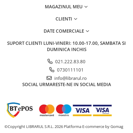
Literatura de divertisment
MAGAZINUL MEU
Literatura romana
Memorii si jurnale
CLIENTI
Moderna, contemporana
DATE COMERCIALE
Poezie, teatru
Publicistica, eseu
SUPORT CLIENTI
LUNI-VINERI: 10.00-17.00, SAMBATA SI
Romance
DUMINICA INCHIS
Science Fiction
021.222.83.80
Young adult
0730111101
Filologie, Filosofie
info@librarul.ro
Filologie
SOCIAL
URMARESTE-NE IN SOCIAL MEDIA
Filosofie
Filosofie, Stiinte
Gastronomie
Alimentatie vegetariana
Arte si tehnici culinare
©Copyright LIBRARUL S.R.L. 2026
Platforma E-commerce by Gomag
Bauturi si cocktailuri