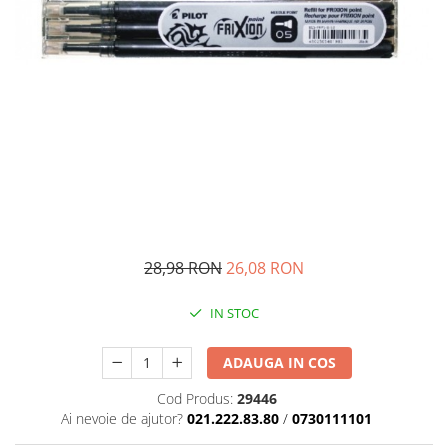
Pedagogie
Resurse umane
Vanzari si marketing
Carte scolara
Atlase, dictionare si enciclopedii
Carte prescolara
Carte scolara
Dictionare de limba romana
Ghiduri de conversatie
Invatamant gimnazial
28,98 RON
26,08 RON
Invatamant primar
Invatarea limbilor straine
IN STOC
Liceu
Povesti si povestiri
ADAUGA IN COS
Carti in limba engleza
Cod Produs:
29446
Carti pentru copii
Ai nevoie de ajutor?
021.222.83.80
/
0730111101
Activitati si jocuri pentru copii