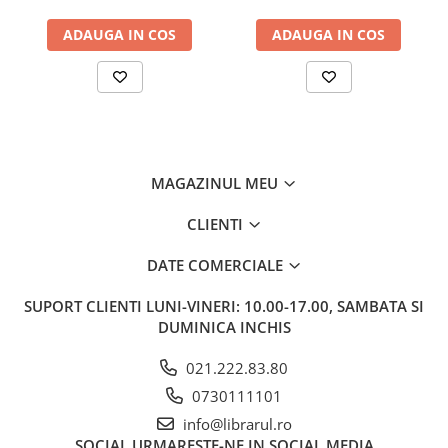
Memorii si jurnale
ADAUGA IN COS
ADAUGA IN COS
Moderna, contemporana
Poezie, teatru
Publicistica, eseu
Romance
Science Fiction
Young adult
MAGAZINUL MEU
Filologie, Filosofie
CLIENTI
Filologie
Filosofie
DATE COMERCIALE
Filosofie, Stiinte
SUPORT CLIENTI
LUNI-VINERI: 10.00-17.00, SAMBATA SI
Gastronomie
DUMINICA INCHIS
Alimentatie vegetariana
021.222.83.80
Arte si tehnici culinare
0730111101
Bauturi si cocktailuri
info@librarul.ro
Bucatari celebri
SOCIAL
URMARESTE-NE IN SOCIAL MEDIA