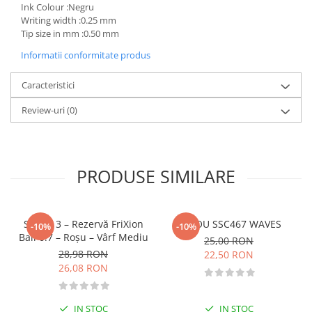
Ink Colour :Negru
Fitness si frumusete
Writing width :0.25 mm
Diverse
Tip size in mm :0.50 mm
Diverse
Informatii conformitate produs
Feng Shui
Caracteristici
Medicina alternativa
Sa nu razi :((
Review-uri
(0)
Drept
Legislatie
Fictiune
PRODUSE SIMILARE
Actiune si Aventura
Actiune,aventura
Clasici
Set de 3 – Rezervă FriXion
STILOU SSC467 WAVES
-10%
-10%
Ball 0.7 – Roşu – Vârf Mediu
Crime, Thriller, Mistery
25,00 RON
28,98 RON
22,50 RON
Fantasy
26,08 RON
Istorica
Literatura de divertisment
IN STOC
IN STOC
Literatura romana