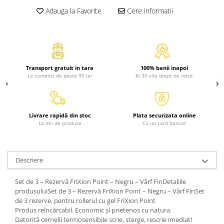
Atlase, dictionare si enciclopedii
Adauga la Favorite
Cere informatii
Benzi desenate
Carte prescolara
Carti de colorat
Carti pentru copii
Transport gratuit in tara
100% banii inapoi
Grafice
La comenzi de peste 95 lei
Ai 30 zile drept de retur
Literatura si fictiune
Povesti pentru copii
Povesti si povestiri
Livrare rapidă din stoc
Plata securizata online
Dictionare si enciclopedii
La mii de produse
Cu un card bancar
Atlase
Atlase, dictionare si enciclopedii
Descriere
Dictionare de limba romana
Dictionare tematice
Set de 3 – Rezervă FriXion Point – Negru – Vârf FinDetaliile
Enciclopedii
produsuluiSet de 3 – Rezervă FriXion Point – Negru – Vârf FinSet
de 3 rezerve, pentru rollerul cu gel FriXion Point
Diete si fitness
Produs reîncărcabil. Economic și prietenos cu natura.
Diete si alimentatie sanatoasa
Datorită cernelii termosensibile scrie, șterge, rescrie imediat!