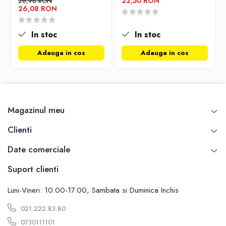
22,50 RON
28,98 RON
26,08 RON
Memorii si jurnale
Moderna, contemporana
In stoc
In stoc
Poezie, teatru
Publicistica, eseu
Adauga in cos
Adauga in cos
Romance
Science Fiction
Young adult
Filologie, Filosofie
Magazinul meu
Filologie
Clienti
Filosofie
Filosofie, Stiinte
Date comerciale
Gastronomie
Suport clienti
Alimentatie vegetariana
Arte si tehnici culinare
Luni-Vineri: 10.00-17.00, Sambata si Duminica Inchis
Bauturi si cocktailuri
021.222.83.80
Bucatari celebri
0730111101