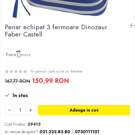
Pedagogie
Resurse umane
Vanzari si marketing
Carte scolara
Penar echipat 3 fermoare Dinozaur
Faber Castell
Atlase, dictionare si enciclopedii
Carte prescolara
Carte scolara
Dictionare de limba romana
Ghiduri de conversatie
Fii primul care scrie un Review
Invatamant gimnazial
150,99 RON
Invatamant primar
167,77 RON
Invatarea limbilor straine
In stoc
Liceu
Povesti si povestiri
Adauga in cos
Carti in limba engleza
Carti pentru copii
Cod Produs:
29415
Activitati si jocuri pentru copii
Ai nevoie de ajutor?
021.222.83.80
/
0730111101