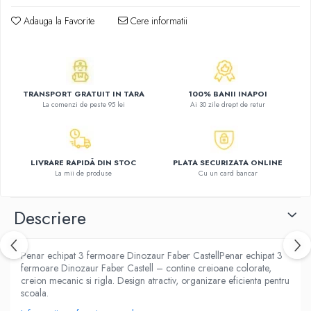
Atlase, dictionare si enciclopedii
Adauga la Favorite
Cere informatii
Benzi desenate
Carte prescolara
Carti de colorat
Carti pentru copii
TRANSPORT GRATUIT IN TARA
100% BANII INAPOI
Grafice
La comenzi de peste 95 lei
Ai 30 zile drept de retur
Literatura si fictiune
Povesti pentru copii
Povesti si povestiri
LIVRARE RAPIDĂ DIN STOC
PLATA SECURIZATA ONLINE
Dictionare si enciclopedii
La mii de produse
Cu un card bancar
Atlase
Atlase, dictionare si enciclopedii
Descriere
Dictionare de limba romana
Dictionare tematice
Penar echipat 3 fermoare Dinozaur Faber CastellPenar echipat 3
Enciclopedii
fermoare Dinozaur Faber Castell – contine creioane colorate,
creion mecanic si rigla. Design atractiv, organizare eficienta pentru
Diete si fitness
scoala.
Diete si alimentatie sanatoasa