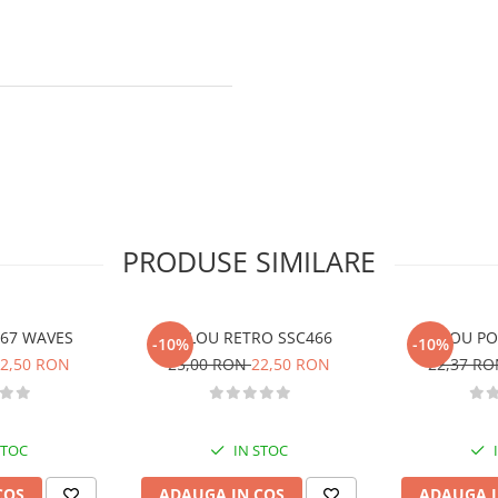
PRODUSE SIMILARE
467 WAVES
STILOU RETRO SSC466
STILOU PO
-10%
-10%
2,50 RON
25,00 RON
22,50 RON
22,37 R
STOC
IN STOC
COS
ADAUGA IN COS
ADAUGA I