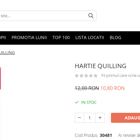
PII
PROMOTIA LUNII
TOP 100
LISTA LOCATII
BLOG
UILLING
HARTIE QUILLING
Fii primul care scrie
12,00 RON
10,80 RON
IN STOC
ADAUG
Cod Produs:
30481
Ai nevoie d