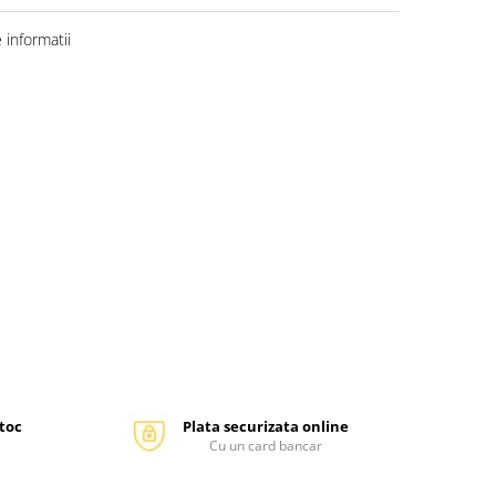
informatii
stoc
Plata securizata online
Cu un card bancar