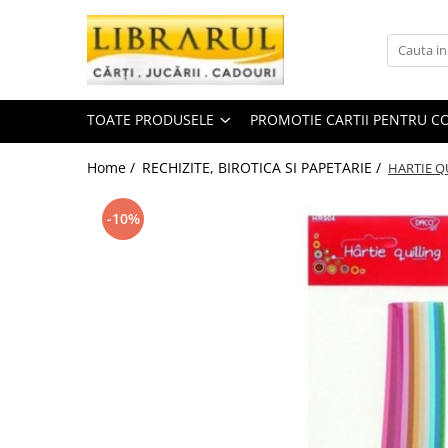
Toate Produsele
CARTI
TOATE PRODUSELE
PROMOTIE CARTII PENTRU CO
Arta, arhitectura si fotografie
Arhitectura
Home /
RECHIZITE, BIROTICA SI PAPETARIE /
HARTIE Q
Fotografie
Istoria artei
-10%
Pictura si desen
Biografii si memorii
Biografii
Memorii si jurnale
Teorie si critica literara
Business, economie, finante
Economie
Finante si investitii