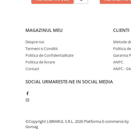
Diete si alimentatie sanatoasa
Fitness si frumusete
Diverse
MAGAZINUL MEU
CLIENTI
Diverse
Feng Shui
Despre noi
Metode de
Medicina alternativa
Termeni si Conditii
Politica d
Sa nu razi :((
Politica de Confidentialitate
Garantia 
Drept
Politica de livrare
ANPC
Contact
ANPC - SA
Legislatie
Fictiune
SOCIAL
URMARESTE-NE IN SOCIAL MEDIA
Actiune si Aventura
Actiune,aventura
Clasici
Crime, Thriller, Mistery
Fantasy
©Copyright LIBRARUL S.R.L. 2026
Platforma E-commerce by
Istorica
Gomag