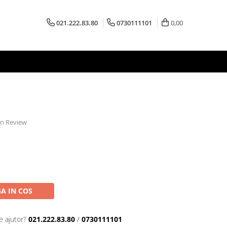
021.222.83.80
0730111101
0,00
 un Review
A IN COS
e ajutor?
021.222.83.80
/
0730111101