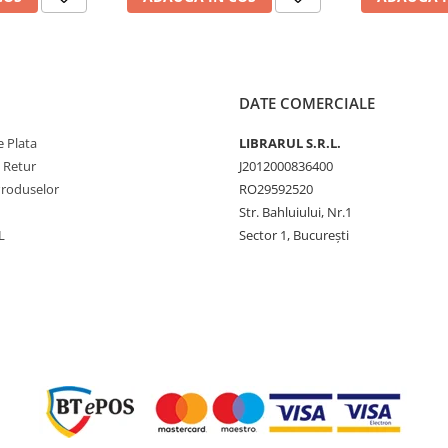
DATE COMERCIALE
 Plata
LIBRARUL S.R.L.
e Retur
J2012000836400
Produselor
RO29592520
Str. Bahluiului, Nr.1
L
Sector 1, București