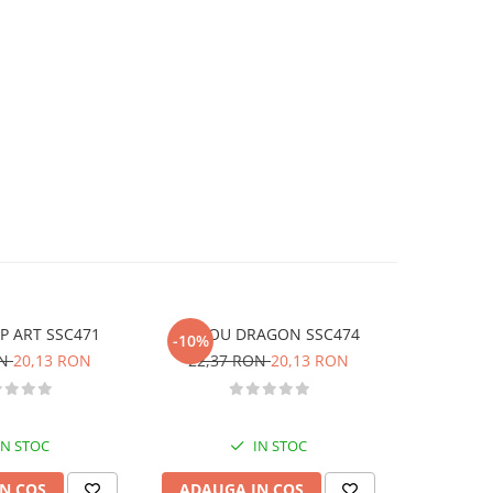
P ART SSC471
STILOU DRAGON SSC474
-10%
-10%
ON
20,13 RON
22,37 RON
20,13 RON
22,37
IN STOC
IN STOC
N COS
ADAUGA IN COS
ADAUG