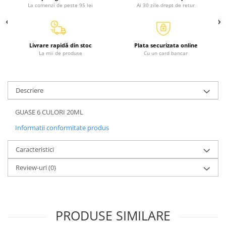
Atlase, dictionare si enciclopedii
La comenzi de peste 95 lei
Ai 30 zile drept de retur
Benzi desenate
Carte prescolara
Carti de colorat
Livrare rapidă din stoc
Plata securizata online
La mii de produse
Cu un card bancar
Carti pentru copii
Grafice
Literatura si fictiune
Descriere
Povesti pentru copii
Povesti si povestiri
GUASE 6 CULORI 20ML
Dictionare si enciclopedii
Informatii conformitate produs
Atlase
Caracteristici
Atlase, dictionare si enciclopedii
Dictionare de limba romana
Review-uri
(0)
Dictionare tematice
Enciclopedii
Diete si fitness
PRODUSE SIMILARE
Diete si alimentatie sanatoasa