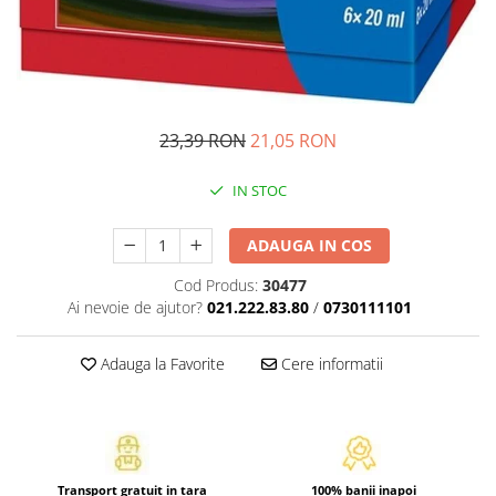
Pedagogie
Resurse umane
Vanzari si marketing
Carte scolara
Atlase, dictionare si enciclopedii
23,39 RON
21,05 RON
Carte prescolara
Carte scolara
IN STOC
Dictionare de limba romana
Ghiduri de conversatie
ADAUGA IN COS
Invatamant gimnazial
Cod Produs:
30477
Invatamant primar
Ai nevoie de ajutor?
021.222.83.80
/
0730111101
Invatarea limbilor straine
Liceu
Adauga la Favorite
Cere informatii
Povesti si povestiri
Carti in limba engleza
Carti pentru copii
Activitati si jocuri pentru copii
Transport gratuit in tara
100% banii inapoi