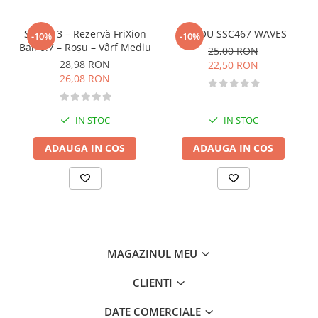
Fitness si frumusete
Diverse
Set de 3 – Rezervă FriXion
STILOU SSC467 WAVES
-10%
-10%
Ball 0.7 – Roşu – Vârf Mediu
25,00 RON
Diverse
28,98 RON
22,50 RON
Feng Shui
26,08 RON
Medicina alternativa
Sa nu razi :((
IN STOC
IN STOC
Drept
Legislatie
ADAUGA IN COS
ADAUGA IN COS
Fictiune
Actiune si Aventura
Actiune,aventura
Clasici
Crime, Thriller, Mistery
MAGAZINUL MEU
Fantasy
Istorica
CLIENTI
Literatura de divertisment
DATE COMERCIALE
Literatura romana