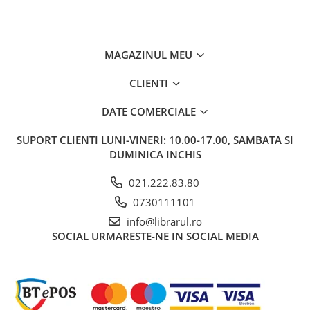
Literatura de divertisment
Literatura romana
Memorii si jurnale
MAGAZINUL MEU
Moderna, contemporana
Poezie, teatru
CLIENTI
Publicistica, eseu
DATE COMERCIALE
Romance
Science Fiction
SUPORT CLIENTI
LUNI-VINERI: 10.00-17.00, SAMBATA SI
Young adult
DUMINICA INCHIS
Filologie, Filosofie
021.222.83.80
Filologie
0730111101
Filosofie
info@librarul.ro
Filosofie, Stiinte
SOCIAL
URMARESTE-NE IN SOCIAL MEDIA
Gastronomie
Alimentatie vegetariana
Arte si tehnici culinare
Bauturi si cocktailuri