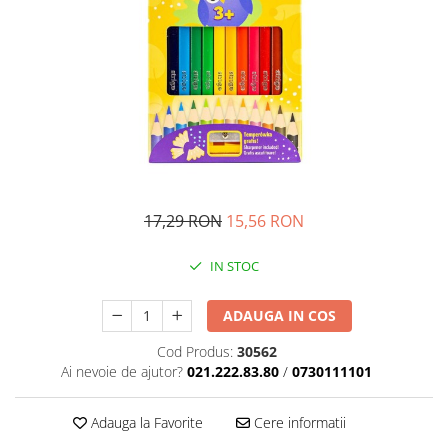
Management si leadership
Pedagogie
Resurse umane
Vanzari si marketing
Carte scolara
Atlase, dictionare si enciclopedii
Carte prescolara
Carte scolara
17,29 RON
15,56 RON
Dictionare de limba romana
Ghiduri de conversatie
IN STOC
Invatamant gimnazial
Invatamant primar
ADAUGA IN COS
Invatarea limbilor straine
Cod Produs:
30562
Liceu
Ai nevoie de ajutor?
021.222.83.80
/
0730111101
Povesti si povestiri
Carti in limba engleza
Adauga la Favorite
Cere informatii
Carti pentru copii