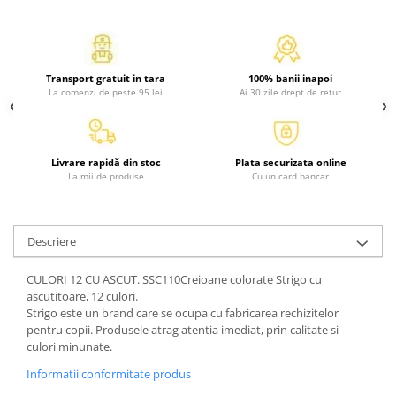
Activitati si jocuri pentru copii
Atlase, dictionare si enciclopedii
Benzi desenate
Transport gratuit in tara
100% banii inapoi
Carte prescolara
La comenzi de peste 95 lei
Ai 30 zile drept de retur
Carti de colorat
Carti pentru copii
Grafice
Livrare rapidă din stoc
Plata securizata online
La mii de produse
Cu un card bancar
Literatura si fictiune
Povesti pentru copii
Povesti si povestiri
Descriere
Dictionare si enciclopedii
Atlase
CULORI 12 CU ASCUT. SSC110Creioane colorate Strigo cu
ascutitoare, 12 culori.
Atlase, dictionare si enciclopedii
Strigo este un brand care se ocupa cu fabricarea rechizitelor
Dictionare de limba romana
pentru copii. Produsele atrag atentia imediat, prin calitate si
Dictionare tematice
culori minunate.
Enciclopedii
Informatii conformitate produs
Diete si fitness