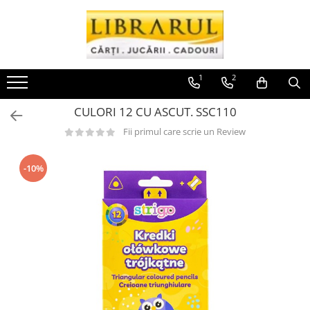
Toate Produsele
CARTI
1
2
Arta, arhitectura si fotografie
CULORI 12 CU ASCUT. SSC110
Arhitectura
Fotografie
Fii primul care scrie un Review
Istoria artei
Pictura si desen
-10%
Biografii si memorii
Biografii
Memorii si jurnale
Teorie si critica literara
Business, economie, finante
Economie
Finante si investitii