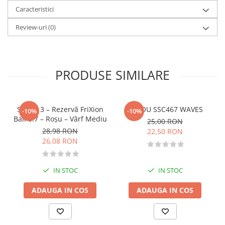
Caracteristici
Diete si alimentatie sanatoasa
Fitness si frumusete
Review-uri
(0)
Diverse
Diverse
Feng Shui
PRODUSE SIMILARE
Medicina alternativa
Sa nu razi :((
Drept
Set de 3 – Rezervă FriXion
STILOU SSC467 WAVES
-10%
-10%
Ball 0.7 – Roşu – Vârf Mediu
25,00 RON
Legislatie
28,98 RON
22,50 RON
Fictiune
26,08 RON
Actiune si Aventura
Actiune,aventura
IN STOC
IN STOC
Clasici
Crime, Thriller, Mistery
ADAUGA IN COS
ADAUGA IN COS
Fantasy
Istorica