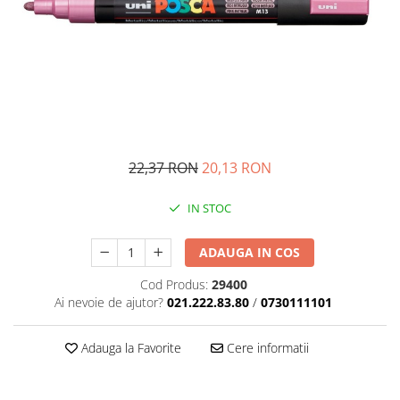
Management si leadership
Pedagogie
Resurse umane
Vanzari si marketing
Carte scolara
Atlase, dictionare si enciclopedii
Carte prescolara
22,37 RON
20,13 RON
Carte scolara
Dictionare de limba romana
IN STOC
Ghiduri de conversatie
Invatamant gimnazial
ADAUGA IN COS
Invatamant primar
Cod Produs:
29400
Invatarea limbilor straine
Ai nevoie de ajutor?
021.222.83.80
/
0730111101
Liceu
Povesti si povestiri
Adauga la Favorite
Cere informatii
Carti in limba engleza
Carti pentru copii