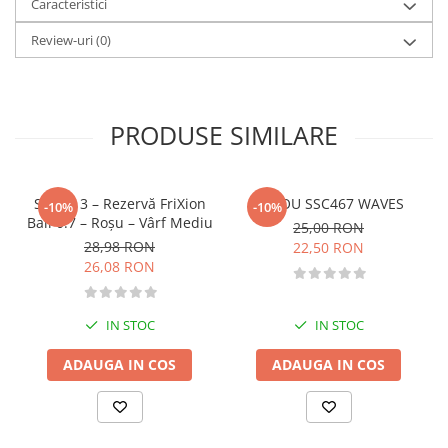
Caracteristici
Diete si alimentatie sanatoasa
Review-uri
(0)
Fitness si frumusete
Diverse
Diverse
PRODUSE SIMILARE
Feng Shui
Medicina alternativa
Sa nu razi :((
Set de 3 – Rezervă FriXion
STILOU SSC467 WAVES
-10%
-10%
Drept
Ball 0.7 – Roşu – Vârf Mediu
25,00 RON
Legislatie
28,98 RON
22,50 RON
26,08 RON
Fictiune
Actiune si Aventura
IN STOC
IN STOC
Actiune,aventura
Clasici
ADAUGA IN COS
ADAUGA IN COS
Crime, Thriller, Mistery
Fantasy
Istorica