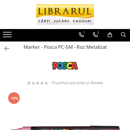
Toate Produsele
CARTI
1
2
Arta, arhitectura si fotografie
Marker - Posca PC-5M - Roz Metalizat
Arhitectura
Fotografie
Istoria artei
Pictura si desen
Biografii si memorii
Fii primul care scrie un Review
Biografii
Memorii si jurnale
-10%
Teorie si critica literara
Business, economie, finante
Economie
Finante si investitii