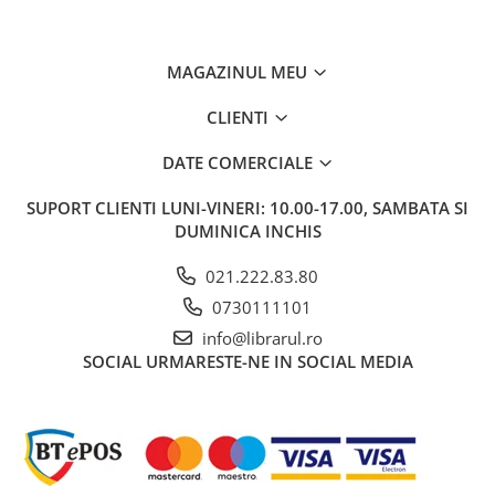
Literatura de divertisment
Literatura romana
Memorii si jurnale
MAGAZINUL MEU
Moderna, contemporana
CLIENTI
Poezie, teatru
Publicistica, eseu
DATE COMERCIALE
Romance
SUPORT CLIENTI
LUNI-VINERI: 10.00-17.00, SAMBATA SI
Science Fiction
DUMINICA INCHIS
Young adult
Filologie, Filosofie
021.222.83.80
Filologie
0730111101
Filosofie
info@librarul.ro
Filosofie, Stiinte
SOCIAL
URMARESTE-NE IN SOCIAL MEDIA
Gastronomie
Alimentatie vegetariana
Arte si tehnici culinare
Bauturi si cocktailuri