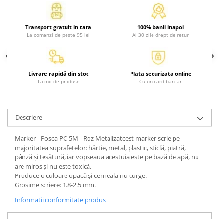
Activitati si jocuri pentru copii
Atlase, dictionare si enciclopedii
Transport gratuit in tara
100% banii inapoi
Benzi desenate
La comenzi de peste 95 lei
Ai 30 zile drept de retur
Carte prescolara
Carti de colorat
Carti pentru copii
Livrare rapidă din stoc
Plata securizata online
La mii de produse
Cu un card bancar
Grafice
Literatura si fictiune
Povesti pentru copii
Descriere
Povesti si povestiri
Dictionare si enciclopedii
Marker - Posca PC-5M - Roz Metalizatcest marker scrie pe
majoritatea suprafețelor: hârtie, metal, plastic, sticlă, piatră,
Atlase
pânză și țesătură, iar vopseaua acestuia este pe bază de apă, nu
Atlase, dictionare si enciclopedii
are miros și nu este toxică.
Produce o culoare opacă și cerneala nu curge.
Dictionare de limba romana
Grosime scriere: 1.8-2.5 mm.
Dictionare tematice
Informatii conformitate produs
Enciclopedii
Diete si fitness