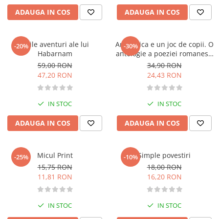
Activitati si jocuri pentru copii
ADAUGA IN COS
ADAUGA IN COS
Atlase, dictionare si enciclopedii
Benzi desenate
Noile aventuri ale lui
Antarctica e un joc de copii. O
-20%
-30%
Carte prescolara
Habarnam
antologie a poeziei romanesti
Carti de colorat
contemporane de dragoste
59,00 RON
34,90 RON
Carti pentru copii
47,20 RON
24,43 RON
Grafice
Literatura si fictiune
IN STOC
IN STOC
Povesti pentru copii
ADAUGA IN COS
ADAUGA IN COS
Povesti si povestiri
Dictionare si enciclopedii
Atlase
Micul Print
Simple povestiri
-25%
-10%
Atlase, dictionare si enciclopedii
15,75 RON
18,00 RON
11,81 RON
16,20 RON
Dictionare de limba romana
Dictionare tematice
Enciclopedii
IN STOC
IN STOC
Diete si fitness