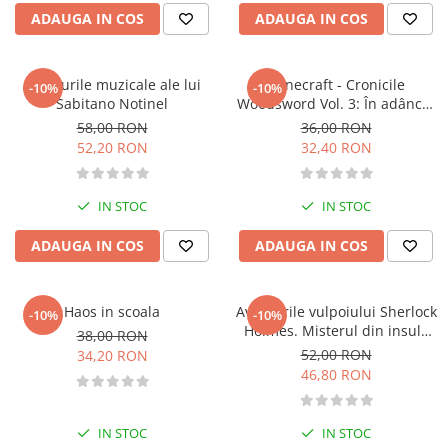
Management si leadership
ADAUGA IN COS
ADAUGA IN COS
Pedagogie
Resurse umane
Aventurile muzicale ale lui
Minecraft - Cronicile
-10%
-10%
Vanzari si marketing
Sabitano Notinel
Woodsword Vol. 3: În adâncul
Carte scolara
apelor
58,00 RON
36,00 RON
Atlase, dictionare si enciclopedii
52,20 RON
32,40 RON
Carte prescolara
Carte scolara
IN STOC
IN STOC
Dictionare de limba romana
ADAUGA IN COS
ADAUGA IN COS
Ghiduri de conversatie
Invatamant gimnazial
Invatamant primar
Haos in scoala
Aventurile vulpoiului Sherlock
-10%
-10%
Invatarea limbilor straine
Holmes. Misterul din insula
38,00 RON
Stejarul Rosu - vol 3
52,00 RON
Liceu
34,20 RON
46,80 RON
Povesti si povestiri
Carti in limba engleza
IN STOC
IN STOC
Carti pentru copii