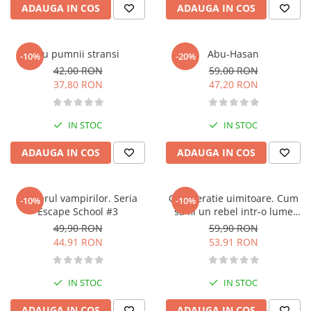
ADAUGA IN COS
ADAUGA IN COS
Diete si alimentatie sanatoasa
Fitness si frumusete
Diverse
Cu pumnii stransi
Abu-Hasan
-10%
-20%
42,00 RON
59,00 RON
Diverse
37,80 RON
47,20 RON
Feng Shui
Medicina alternativa
IN STOC
IN STOC
Sa nu razi :((
Drept
ADAUGA IN COS
ADAUGA IN COS
Legislatie
Fictiune
Misterul vampirilor. Seria
O generatie uimitoare. Cum
-10%
-10%
Actiune si Aventura
Escape School #3
sa fii un rebel intr-o lume
plina de ecrane
Actiune,aventura
49,90 RON
59,90 RON
44,91 RON
53,91 RON
Clasici
Crime, Thriller, Mistery
Fantasy
IN STOC
IN STOC
Istorica
ADAUGA IN COS
ADAUGA IN COS