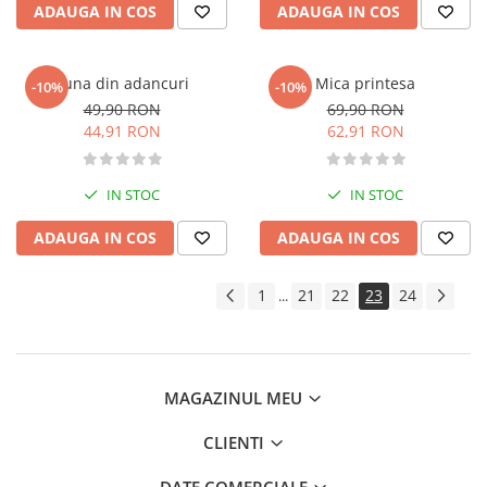
ADAUGA IN COS
ADAUGA IN COS
Istoria comunismului
Istoria romanilor
Istorie
Luna din adancuri
Mica printesa
-10%
-10%
Istorie antica, medievala si
49,90 RON
69,90 RON
moderna
44,91 RON
62,91 RON
Istorie contemporana universala
Istorie sociala si culturala
IN STOC
IN STOC
Mari puteri ale lumii
ADAUGA IN COS
ADAUGA IN COS
Primul Razboi Mondial
Servicii secrete
1
21
22
23
24
...
Limbi straine
Dictionare
Ghiduri de conversatie
Gramatica
MAGAZINUL MEU
Invatarea limbilor straine
CLIENTI
Parenting si familie
Dezvoltare personala (familie)