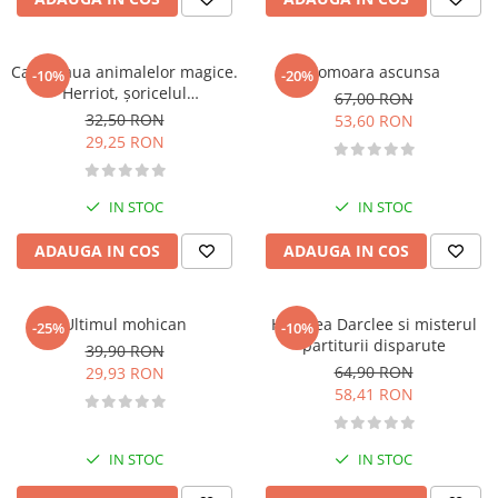
Literatura de divertisment
Literatura romana
Memorii si jurnale
Cafeneaua animalelor magice.
Comoara ascunsa
-10%
-20%
Herriot, șoricelul
Moderna, contemporana
67,00 RON
supraveghetor
32,50 RON
53,60 RON
Poezie, teatru
29,25 RON
Publicistica, eseu
Romance
IN STOC
IN STOC
Science Fiction
Young adult
ADAUGA IN COS
ADAUGA IN COS
Filologie, Filosofie
Filologie
Ultimul mohican
Hariclea Darclee si misterul
-25%
-10%
Filosofie
partiturii disparute
39,90 RON
Filosofie, Stiinte
64,90 RON
29,93 RON
Gastronomie
58,41 RON
Alimentatie vegetariana
Arte si tehnici culinare
IN STOC
IN STOC
Bauturi si cocktailuri