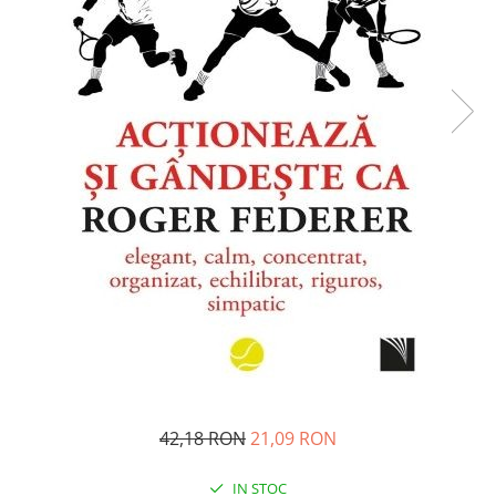
Pedagogie
Resurse umane
Vanzari si marketing
Carte scolara
Atlase, dictionare si enciclopedii
Carte prescolara
Carte scolara
Dictionare de limba romana
Ghiduri de conversatie
Invatamant gimnazial
Invatamant primar
Invatarea limbilor straine
Liceu
Povesti si povestiri
Carti in limba engleza
42,18 RON
21,09 RON
Carti pentru copii
Activitati si jocuri pentru copii
IN STOC