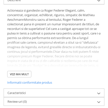
Descriere
Fitness si frumusete
Diverse
Actioneaza si gandeste ca Roger Federer Elegant, calm,
concentrat, organizat, echilibrat, riguros, simpatic de Mathieu
Diverse
AeschmannMonstru sacru al tenisului, Roger Federer a
Feng Shui
colectionat pana in prezent un numar impresionant de titluri, de
recorduri si de superlative! Cel care a castigat aproape tot ce se
Medicina alternativa
putea in tenis a cultivat o pasiune rara pentru acest sport, care i-a
Sa nu razi :((
permis sa obtina performante extraordinare. De-a lungul
Drept
prolificei sale cariere, campionul elvetian a stiut sa-si "slefuiasca"
imaginea de legenda, evitand greselile directe si imbunatatindu-si
Legislatie
continuu jocul si performantele.Chiar daca nu toti putem fi niste
Fictiune
campioni precum Roger Federer, fiecare dintre noi se poate
inspira in viata de zi cu zi din calitatile si rezilienta pe care de mai
Actiune si Aventura
bine de 20 de ani "Rodge" le-a dezvoltat pe terenurile de tenis, si
Actiune,aventura
nu numai. Sa actionezi si sa gandesti ca Roger Federer inseamna,
de fapt, sa inveti sa te cunosti pe tine in profunzime, sa-ti
VEZI MAI MULT
Clasici
corectezi defectele (si el mai are!), sa stii de ce fel de oameni sa te
Crime, Thriller, Mistery
Informatii conformitate produs
inconjori, sa fii mereu increzator in fortele proprii, dar uneori si
autoironic, sa-ti asumi pe deplin punctele forte, dar sa si muncesti
Fantasy
din greu.Autentic, generos, increzator, amuzant, sensibil, curios,
Caracteristici
Istorica
pasionat, riguros, spontan, bun strateg... ROGER FEDERER este un
Literatura de divertisment
Review-uri
(0)
adevarat monument, care stie sa creeze armonie atat in viata
personala, cat si in lumea tenisului!Cariera si viata sa sunt imense
Literatura romana