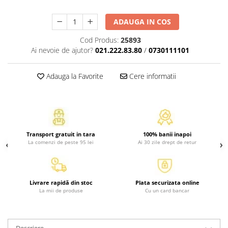
Atlase, dictionare si enciclopedii
Benzi desenate
ADAUGA IN COS
Carte prescolara
Cod Produs:
25893
Carti de colorat
Ai nevoie de ajutor?
021.222.83.80
/
0730111101
Carti pentru copii
Grafice
Adauga la Favorite
Cere informatii
Literatura si fictiune
Povesti pentru copii
Povesti si povestiri
Dictionare si enciclopedii
Transport gratuit in tara
100% banii inapoi
Atlase
La comenzi de peste 95 lei
Ai 30 zile drept de retur
Atlase, dictionare si enciclopedii
Dictionare de limba romana
Dictionare tematice
Livrare rapidă din stoc
Plata securizata online
La mii de produse
Cu un card bancar
Enciclopedii
Diete si fitness
Diete si alimentatie sanatoasa