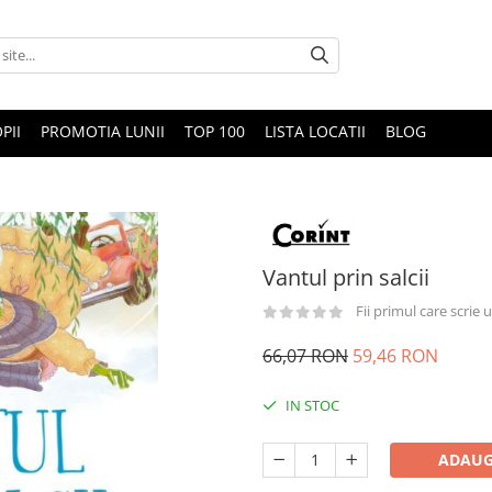
PII
PROMOTIA LUNII
TOP 100
LISTA LOCATII
BLOG
Vantul prin salcii
Fii primul care scrie
66,07 RON
59,46 RON
IN STOC
ADAUG