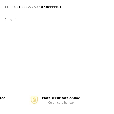
e ajutor?
021.222.83.80
/
0730111101
informatii
stoc
Plata securizata online
Cu un card bancar