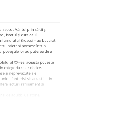
secol, Vântul prin sălcii și
l, istețul și curajosul
 înfumuratul Broscoi – au bucurat
patru prieteni pornesc într-o
u, poveștile lor au puterea de a
olului al XX-lea, această poveste
n categoria celor clasice.
oase și neprevăzute ale
unic – fantezist și sarcastic – în
eră lecturii rafinament și
și de adulți: „Călătorie,
 voastre și niciun dram de
s e aranjată.”