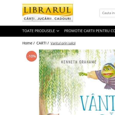
Toate Produsele
CARTI
TOATE PRODUSELE
PROMOTIE CARTII PENTRU CO
Arta, arhitectura si fotografie
Arhitectura
Home /
CARTI /
Vantul prin salcii
Fotografie
Istoria artei
-10%
Pictura si desen
Biografii si memorii
Biografii
Memorii si jurnale
Teorie si critica literara
Business, economie, finante
Economie
Finante si investitii