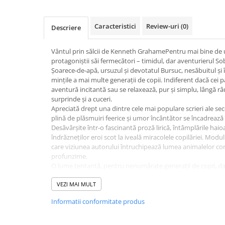
Activitati si jocuri pentru copii
Atlase, dictionare si enciclopedii
Caracteristici
Review-uri
(0)
Descriere
Benzi desenate
Carte prescolara
Vântul prin sălcii de Kenneth GrahamePentru mai bine de un 
protagoniștii săi fermecători – timidul, dar aventurierul Sobo
Carti de colorat
Șoarece‑de‑apă, ursuzul și devotatul Bursuc, nesăbuitul și
Carti pentru copii
mințile a mai multe generații de copii. Indiferent dacă cei 
Grafice
aventură incitantă sau se relaxează, pur și simplu, lângă râ
surprinde și a cuceri.
Literatura si fictiune
Apreciată drept una dintre cele mai populare scrieri ale sec
Povesti pentru copii
plină de plăsmuiri feerice și umor încântător se încadrează î
Desăvârșite într-o fascinantă proză lirică, întâmplările hai
Povesti si povestiri
îndrăzneților eroi scot la iveală miracolele copilăriei. Modul 
Dictionare si enciclopedii
care viziunea autorului întruchipează lumea animalelor conf
profunzime.
Atlase
O lume tentantă, pentru nenumărate generații de copii, dar 
Atlase, dictionare si enciclopedii
schimbare, peripeții, aventură. Întreaga lume la picioarele
Dictionare de limba romana
plictiseală la orizont! […] Intrați în ea, să vedeți cu cât dichi
VEZI MAI MULT
Dictionare tematice
Informatii conformitate produs
Enciclopedii
Diete si fitness