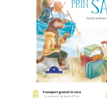
Management si leadership
Pedagogie
Resurse umane
Vanzari si marketing
Carte scolara
Atlase, dictionare si enciclopedii
Carte prescolara
Carte scolara
Dictionare de limba romana
Ghiduri de conversatie
Invatamant gimnazial
Invatamant primar
Invatarea limbilor straine
Liceu
Povesti si povestiri
Transport gratuit in tara
La comenzi de peste 95 lei
Carti in limba engleza
Carti pentru copii