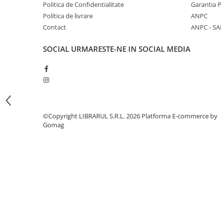
Literatura de divertisment
Politica de Confidentialitate
Garantia 
Politica de livrare
ANPC
Literatura romana
Contact
ANPC - SA
Memorii si jurnale
Moderna, contemporana
SOCIAL
URMARESTE-NE IN SOCIAL MEDIA
Poezie, teatru
Publicistica, eseu
Romance
Science Fiction
Young adult
©Copyright LIBRARUL S.R.L. 2026
Platforma E-commerce by
Filologie, Filosofie
Gomag
Filologie
Filosofie
Filosofie, Stiinte
Gastronomie
Alimentatie vegetariana
Arte si tehnici culinare
Bauturi si cocktailuri