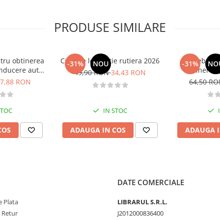
PRODUSE SIMILARE
tru obtinerea
Curs de legislatie rutiera 2026
Intrebari 
-31%
NOU
-31%
NO
nducere auto -
obtinerea 
49,90 RON
34,43 RON
B - 2026
conducere aut
7,88 RON
64,50 R
CE + D
STOC
IN STOC
COS
ADAUGA IN COS
ADAUGA I
DATE COMERCIALE
 Plata
LIBRARUL S.R.L.
e Retur
J2012000836400