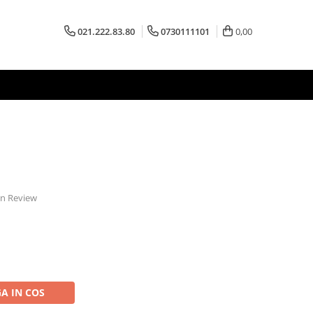
021.222.83.80
0730111101
0,00
 un Review
A IN COS