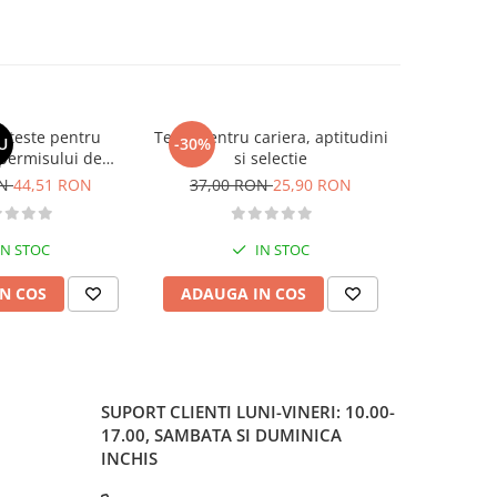
si teste pentru
Teste pentru cariera, aptitudini
Larousse. 
U
-30%
-30%
permisului de
si selectie
o. Categoriile C,
ON
44,51 RON
37,00 RON
25,90 RON
37,00
, DE 2026
IN STOC
IN STOC
N COS
ADAUGA IN COS
ADAUG
SUPORT CLIENTI
LUNI-VINERI: 10.00-
17.00, SAMBATA SI DUMINICA
INCHIS