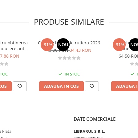
PRODUSE SIMILARE
tru obtinerea
Curs de legislatie rutiera 2026
Intrebari 
-31%
NOU
-31%
NO
nducere auto -
obtinerea 
49,90 RON
34,43 RON
B - 2026
conducere aut
7,88 RON
64,50 R
CE + D
STOC
IN STOC
COS
ADAUGA IN COS
ADAUGA I
DATE COMERCIALE
 Plata
LIBRARUL S.R.L.