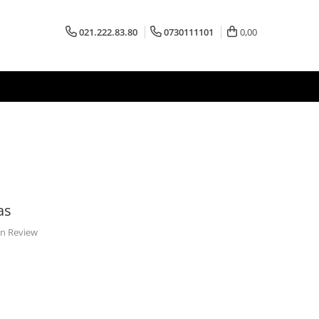
021.222.83.80
0730111101
0,00
as
 un Review