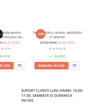
si teste pentru
Teste pentru cariera, aptitudini
Larousse. 
U
-30%
-30%
permisului de
si selectie
o. Categoriile C,
ON
44,51 RON
37,00 RON
25,90 RON
37,00
, DE 2026
IN STOC
IN STOC
N COS
ADAUGA IN COS
ADAUG
SUPORT CLIENTI
LUNI-VINERI: 10.00-
17.00, SAMBATA SI DUMINICA
INCHIS