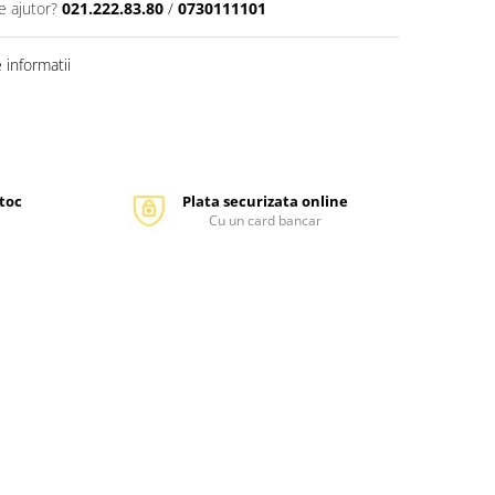
e ajutor?
021.222.83.80
/
0730111101
informatii
stoc
Plata securizata online
Cu un card bancar