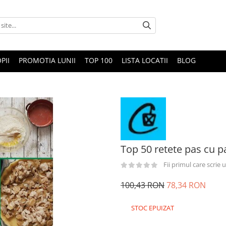
PII
PROMOTIA LUNII
TOP 100
LISTA LOCATII
BLOG
Top 50 retete pas cu p
Fii primul care scrie
100,43 RON
78,34 RON
STOC EPUIZAT