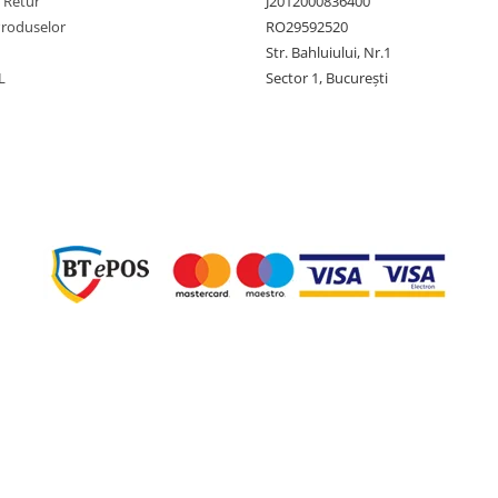
e Retur
J2012000836400
Produselor
RO29592520
Str. Bahluiului, Nr.1
L
Sector 1, București