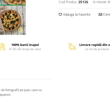
Cod Produs:
25126
Ai nevoie d
Adauga la Favorite
Cere 
100% banii inapoi
Livrare rapidă din 
Ai 30 zile drept de retur
La mii de produse
a de fotografii pe pasi, care va
epatori.