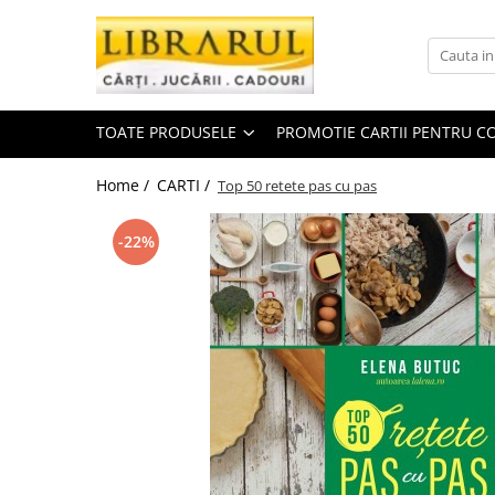
Toate Produsele
CARTI
TOATE PRODUSELE
PROMOTIE CARTII PENTRU CO
Arta, arhitectura si fotografie
Arhitectura
Home /
CARTI /
Top 50 retete pas cu pas
Fotografie
Istoria artei
-22%
Pictura si desen
Biografii si memorii
Biografii
Memorii si jurnale
Teorie si critica literara
Business, economie, finante
Economie
Finante si investitii