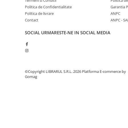
Termeni si Conditii
Politica d
Politica de Confidentialitate
Garantia 
Diete si alimentatie sanatoasa
Politica de livrare
ANPC
Fitness si frumusete
Contact
ANPC - SA
Diverse
Diverse
SOCIAL
URMARESTE-NE IN SOCIAL MEDIA
Feng Shui
Medicina alternativa
Sa nu razi :((
Drept
Legislatie
©Copyright LIBRARUL S.R.L. 2026
Platforma E-commerce by
Gomag
Fictiune
Actiune si Aventura
Actiune,aventura
Clasici
Crime, Thriller, Mistery
Fantasy
Istorica