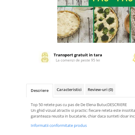
Management si leadership
Pedagogie
Resurse umane
Vanzari si marketing
Carte scolara
Atlase, dictionare si enciclopedii
Carte prescolara
Transport gratuit in tara
Carte scolara
La comenzi de peste 95 lei
Dictionare de limba romana
Ghiduri de conversatie
Invatamant gimnazial
Caracteristici
Review-uri
(0)
Descriere
Invatamant primar
Invatarea limbilor straine
Top 50 retete pas cu pas de De Elena ButucDESCRIERE
Liceu
Un ghid vizual atractiv si practic: fiecare reteta este insotit
Povesti si povestiri
garanteaza reusita in bucatarie, chiar daca sunteti doar inc
Carti in limba engleza
Informatii conformitate produs
Carti pentru copii