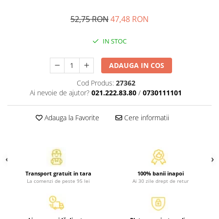
Atlase, dictionare si enciclopedii
Benzi desenate
52,75 RON
47,48 RON
Carte prescolara
IN STOC
Carti de colorat
Carti pentru copii
ADAUGA IN COS
Grafice
Literatura si fictiune
Cod Produs:
27362
Ai nevoie de ajutor?
021.222.83.80
/
0730111101
Povesti pentru copii
Povesti si povestiri
Adauga la Favorite
Cere informatii
Dictionare si enciclopedii
Atlase
Atlase, dictionare si enciclopedii
Dictionare de limba romana
Dictionare tematice
Transport gratuit in tara
100% banii inapoi
La comenzi de peste 95 lei
Ai 30 zile drept de retur
Enciclopedii
Diete si fitness
Diete si alimentatie sanatoasa