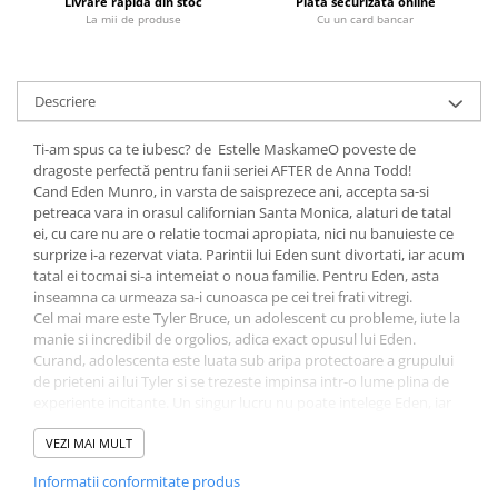
Livrare rapidă din stoc
Plata securizata online
Fitness si frumusete
La mii de produse
Cu un card bancar
Diverse
Diverse
Descriere
Feng Shui
Medicina alternativa
Ti-am spus ca te iubesc? de Estelle MaskameO poveste de
Sa nu razi :((
dragoste perfectă pentru fanii seriei AFTER de Anna Todd!
Cand Eden Munro, in varsta de saisprezece ani, accepta sa-si
Drept
petreaca vara in orasul californian Santa Monica, alaturi de tatal
Legislatie
ei, cu care nu are o relatie tocmai apropiata, nici nu banuieste ce
surprize i-a rezervat viata. Parintii lui Eden sunt divortati, iar acum
Fictiune
tatal ei tocmai si-a intemeiat o noua familie. Pentru Eden, asta
Actiune si Aventura
inseamna ca urmeaza sa-i cunoasca pe cei trei frati vitregi.
Cel mai mare este Tyler Bruce, un adolescent cu probleme, iute la
Actiune,aventura
manie si incredibil de orgolios, adica exact opusul lui Eden.
Clasici
Curand, adolescenta este luata sub aripa protectoare a grupului
Crime, Thriller, Mistery
de prieteni ai lui Tyler si se trezeste impinsa intr-o lume plina de
experiente incitante. Un singur lucru nu poate intelege Eden, iar
Fantasy
acela este comportamentul lui Tyler. Si cu cat incearca mai mult
Istorica
sa descopere adevarata personalitate a baiatului, cu atat simte ca
VEZI MAI MULT
se indragosteste de singura persoana din lume care ii este
Literatura de divertisment
Informatii conformitate produs
interzisa: fratele ei vitreg.
Literatura romana