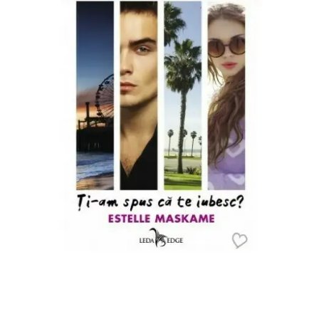
Pedagogie
Resurse umane
Vanzari si marketing
Carte scolara
Atlase, dictionare si enciclopedii
Carte prescolara
Carte scolara
Dictionare de limba romana
Ghiduri de conversatie
Invatamant gimnazial
Invatamant primar
Invatarea limbilor straine
Liceu
Povesti si povestiri
Carti in limba engleza
Carti pentru copii
Activitati si jocuri pentru copii