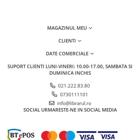
Carti de bucate
Conservarea si pastrarea
alimentelor
Ghiduri de calatorie, harti
MAGAZINUL MEU
Ghiduri de calatorie
CLIENTI
Hobby, timp liber
Animale de companie
DATE COMERCIALE
Carti de colorat pentru adulti
SUPORT CLIENTI
LUNI-VINERI: 10.00-17.00, SAMBATA SI
Casa, gradina
DUMINICA INCHIS
Hobby
Sport
021.222.83.80
Invatamant superior
0730111101
Cursuri universitare
info@librarul.ro
Istorie
SOCIAL
URMARESTE-NE IN SOCIAL MEDIA
Al Doilea Razboi Mondial
Biografii, memorii si jurnale
Istoria comunismului