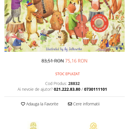
Management si leadership
Pedagogie
Resurse umane
Vanzari si marketing
Carte scolara
Atlase, dictionare si enciclopedii
Carte prescolara
Carte scolara
83,51 RON
75,16 RON
Dictionare de limba romana
Ghiduri de conversatie
STOC EPUIZAT
Invatamant gimnazial
Cod Produs:
28832
Invatamant primar
Ai nevoie de ajutor?
021.222.83.80
/
0730111101
Invatarea limbilor straine
Liceu
Adauga la Favorite
Cere informatii
Povesti si povestiri
Carti in limba engleza
Carti pentru copii