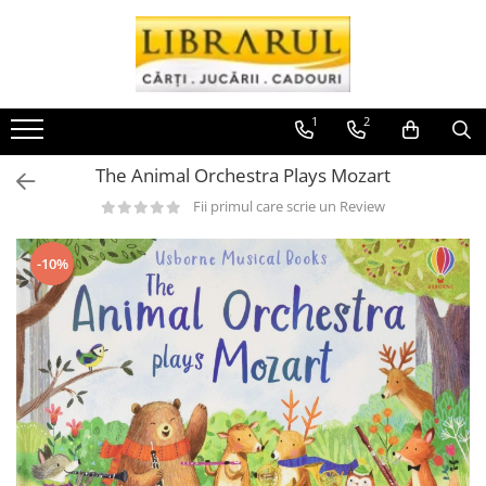
Toate Produsele
CARTI
1
2
Arta, arhitectura si fotografie
The Animal Orchestra Plays Mozart
Arhitectura
Fotografie
Fii primul care scrie un Review
Istoria artei
Pictura si desen
-10%
Biografii si memorii
Biografii
Memorii si jurnale
Teorie si critica literara
Business, economie, finante
Economie
Finante si investitii