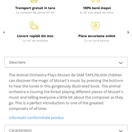
Activitati si jocuri pentru copii
Transport gratuit in tara
100% banii inapoi
La comenzi de peste 95 lei
Ai 30 zile drept de retur
Atlase, dictionare si enciclopedii
Benzi desenate
Carte prescolara
Livrare rapidă din stoc
Plata securizata online
Carti de colorat
La mii de produse
Cu un card bancar
Carti pentru copii
Grafice
Literatura si fictiune
Descriere
Povesti pentru copii
The Animal Orchestra Plays Mozart de SAM TAPLINLittle children
Povesti si povestiri
can discover the magic of Mozart's music by pressing the buttons
Dictionare si enciclopedii
to hear the tunes in this gorgeously illustrated book. The animal
orchestra is touring the forest playing different pieces of Mozart's
Atlase
music and telling everyone a little bit about the composer as they
Atlase, dictionare si enciclopedii
go. This is a perfect introduction to one of the greatest
Dictionare de limba romana
composers of all time.
Dictionare tematice
Informatii conformitate produs
Enciclopedii
Caracteristici
Diete si fitness