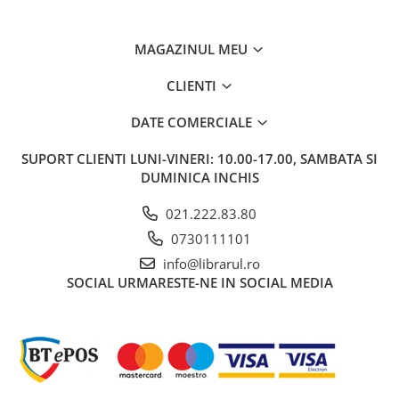
Literatura de divertisment
Literatura romana
MAGAZINUL MEU
Memorii si jurnale
Moderna, contemporana
CLIENTI
Poezie, teatru
DATE COMERCIALE
Publicistica, eseu
Romance
SUPORT CLIENTI
LUNI-VINERI: 10.00-17.00, SAMBATA SI
Science Fiction
DUMINICA INCHIS
Young adult
021.222.83.80
Filologie, Filosofie
0730111101
Filologie
info@librarul.ro
Filosofie
SOCIAL
URMARESTE-NE IN SOCIAL MEDIA
Filosofie, Stiinte
Gastronomie
Alimentatie vegetariana
Arte si tehnici culinare
Bauturi si cocktailuri