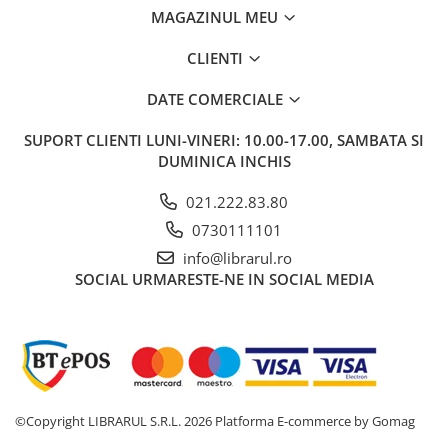
Bucatari celebri
MAGAZINUL MEU
Carti de bucate
CLIENTI
Conservarea si pastrarea
alimentelor
DATE COMERCIALE
Ghiduri de calatorie, harti
SUPORT CLIENTI
LUNI-VINERI: 10.00-17.00, SAMBATA SI
Ghiduri de calatorie
DUMINICA INCHIS
Hobby, timp liber
Animale de companie
021.222.83.80
Carti de colorat pentru adulti
0730111101
Casa, gradina
info@librarul.ro
Hobby
SOCIAL
URMARESTE-NE IN SOCIAL MEDIA
Sport
Invatamant superior
Cursuri universitare
Istorie
Al Doilea Razboi Mondial
©Copyright LIBRARUL S.R.L. 2026
Platforma E-commerce by Gomag
Biografii, memorii si jurnale