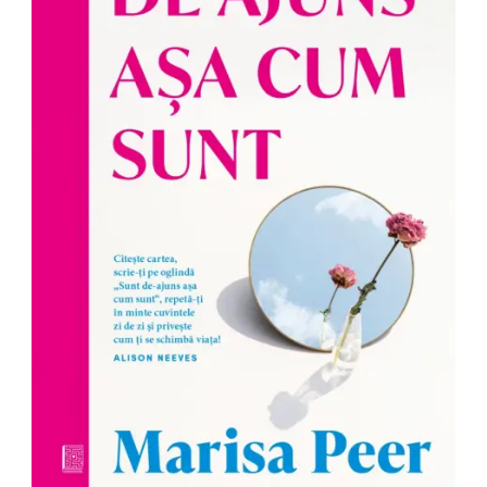
Management si leadership
Pedagogie
Resurse umane
Vanzari si marketing
Carte scolara
Atlase, dictionare si enciclopedii
Carte prescolara
Carte scolara
Dictionare de limba romana
Ghiduri de conversatie
Invatamant gimnazial
Invatamant primar
Invatarea limbilor straine
Liceu
Povesti si povestiri
Carti in limba engleza
Carti pentru copii