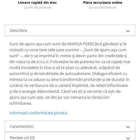
Livrare rapidă din stoc
Plata securizata online
La mii de produse
Cu un card bancar
Diete si alimentatie sanatoasa
Fitness si frumusete
Diverse
Descriere
Diverse
Feng Shui
Sunt de-ajuns așa cum sunt de MARISA PEERCând gândești și le
rostești cu voce tare cele șase cuvinte – „Sunt de-ajuns așa cum
Medicina alternativa
sunt“ –, ele ți se imprimă în minte și devin parte din credințele și
Sa nu razi :((
din viața ta de zi cu zi. Folosește-te de puterea lor ca să capeți mai
Drept
multă încredere în tine și să te placi cu adevărat, scăpând de
autocritică și de tendințele de autosabotare. Dialogul eficient cu
Legislatie
mintea ta va aduce cu sine transformări profunde și de durată: în
Fictiune
curând, te vei bucura de o carieră împlinită, de relații înfloritoare
și de o energie debordantă. Când vei ști și vei simți că ești de-
Actiune si Aventura
ajuns așa cum ești, cei din jur vor remarca la rândul lor
Actiune,aventura
schimbarea.
Clasici
Informatii conformitate produs
Crime, Thriller, Mistery
Caracteristici
Fantasy
Istorica
Review-uri
(0)