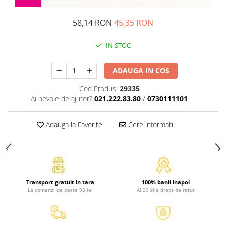
Activitati si jocuri pentru copii
58,14 RON
45,35 RON
Atlase, dictionare si enciclopedii
Benzi desenate
IN STOC
Carte prescolara
Carti de colorat
ADAUGA IN COS
Carti pentru copii
Cod Produs:
29335
Grafice
Ai nevoie de ajutor?
021.222.83.80
/
0730111101
Literatura si fictiune
Povesti pentru copii
Adauga la Favorite
Cere informatii
Povesti si povestiri
Dictionare si enciclopedii
Atlase
Atlase, dictionare si enciclopedii
Transport gratuit in tara
100% banii inapoi
Dictionare de limba romana
La comenzi de peste 95 lei
Ai 30 zile drept de retur
Dictionare tematice
Enciclopedii
Diete si fitness