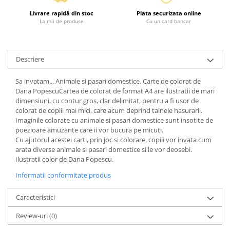
Fitness si frumusete
Livrare rapidă din stoc
Plata securizata online
Diverse
La mii de produse
Cu un card bancar
Diverse
Feng Shui
Descriere
Medicina alternativa
Sa nu razi :((
Sa invatam... Animale si pasari domestice. Carte de colorat de
Drept
Dana PopescuCartea de colorat de format A4 are ilustratii de mari
dimensiuni, cu contur gros, clar delimitat, pentru a fi usor de
Legislatie
colorat de copiii mai mici, care acum deprind tainele hasurarii.
Fictiune
Imaginile colorate cu animale si pasari domestice sunt insotite de
poezioare amuzante care ii vor bucura pe micuti.
Actiune si Aventura
Cu ajutorul acestei carti, prin joc si colorare, copiii vor invata cum
Actiune,aventura
arata diverse animale si pasari domestice si le vor deosebi.
Ilustratii color de Dana Popescu.
Clasici
Informatii conformitate produs
Crime, Thriller, Mistery
Fantasy
Caracteristici
Istorica
Review-uri
(0)
Literatura de divertisment
Literatura romana