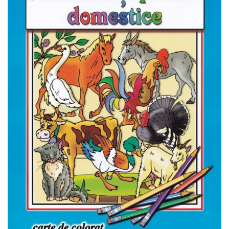
Pedagogie
Resurse umane
Vanzari si marketing
Carte scolara
Atlase, dictionare si enciclopedii
Carte prescolara
Carte scolara
Dictionare de limba romana
Ghiduri de conversatie
Invatamant gimnazial
Invatamant primar
Invatarea limbilor straine
Liceu
Povesti si povestiri
Carti in limba engleza
Carti pentru copii
Activitati si jocuri pentru copii