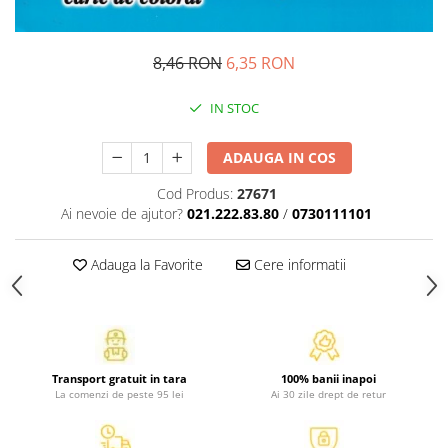
Atlase, dictionare si enciclopedii
Benzi desenate
8,46 RON
6,35 RON
Carte prescolara
Carti de colorat
IN STOC
Carti pentru copii
Grafice
ADAUGA IN COS
Literatura si fictiune
Cod Produs:
27671
Povesti pentru copii
Ai nevoie de ajutor?
021.222.83.80
/
0730111101
Povesti si povestiri
Dictionare si enciclopedii
Adauga la Favorite
Cere informatii
Atlase
Atlase, dictionare si enciclopedii
Dictionare de limba romana
Dictionare tematice
Transport gratuit in tara
100% banii inapoi
Enciclopedii
La comenzi de peste 95 lei
Ai 30 zile drept de retur
Diete si fitness
Diete si alimentatie sanatoasa