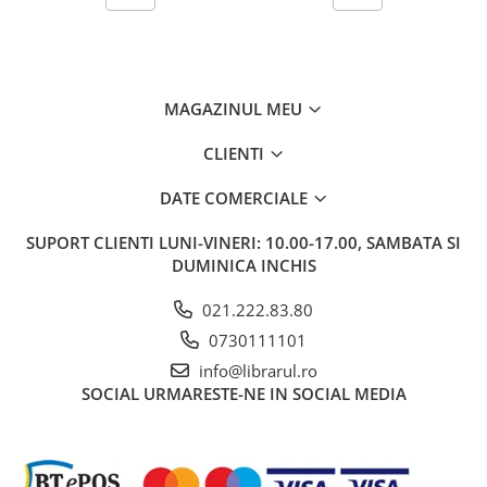
Carti de bucate
Conservarea si pastrarea
alimentelor
Ghiduri de calatorie, harti
MAGAZINUL MEU
Ghiduri de calatorie
Hobby, timp liber
CLIENTI
Animale de companie
DATE COMERCIALE
Carti de colorat pentru adulti
Casa, gradina
SUPORT CLIENTI
LUNI-VINERI: 10.00-17.00, SAMBATA SI
Hobby
DUMINICA INCHIS
Sport
021.222.83.80
Invatamant superior
0730111101
Cursuri universitare
info@librarul.ro
Istorie
SOCIAL
URMARESTE-NE IN SOCIAL MEDIA
Al Doilea Razboi Mondial
Biografii, memorii si jurnale
Istoria comunismului