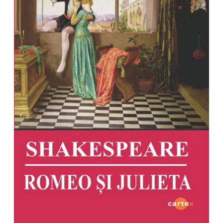
Pedagogie
Resurse umane
Vanzari si marketing
Carte scolara
Atlase, dictionare si enciclopedii
Carte prescolara
Carte scolara
Dictionare de limba romana
Ghiduri de conversatie
Invatamant gimnazial
Invatamant primar
Invatarea limbilor straine
Liceu
Povesti si povestiri
Carti in limba engleza
Carti pentru copii
Activitati si jocuri pentru copii