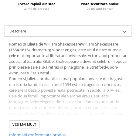
Livrare rapidă din stoc
Plata securizata online
Fitness si frumusete
La mii de produse
Cu un card bancar
Diverse
Diverse
Feng Shui
Descriere
Medicina alternativa
Romeo si Julieta de William ShakespeareWilliam Shakespeare
Sa nu razi :((
(1564-1616), dramaturg si poet englez, este unul dintre numele
Drept
cele mai importante al literaturii universale. Actor, apoi proprietar
asociat al teatrului Globe, Shakespeare a devenit celebru in epoca
Legislatie
prin piesele sale si s-a retras in plina glorie, la Stratford-upon-
Fictiune
Avon, orasul sau natal.
Romeo si Julieta, probabil cea mai populara poveste de dragoste
Actiune si Aventura
din istoria lumii, scrisa in anul 1594 este o tragedie in cinci acte,
Actiune,aventura
care are la baza o poveste reala, petrecuta in secolul al XIV-lea.
Clasici
Cele doua familii importante ale Veronei erau Capulet si
Montague. Neintelegerile dintre cele doua familii erau atat de
Crime, Thriller, Mistery
mari si durau de atat de mult timp, incat nu era posibil ca un
Fantasy
servitor al casei Capulet sa se intalneasca cu un servitor al casei
Montague, fara ca din aceasta sa iasa o cearta. - Lucian Pricop
Istorica
VEZI MAI MULT
Literatura de divertisment
Informatii conformitate produs
Literatura romana