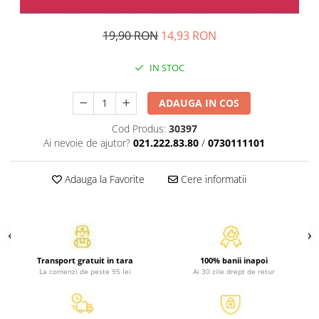
Atlase, dictionare si enciclopedii
Benzi desenate
19,90 RON
14,93 RON
Carte prescolara
Carti de colorat
IN STOC
Carti pentru copii
Grafice
ADAUGA IN COS
Literatura si fictiune
Cod Produs:
30397
Povesti pentru copii
Ai nevoie de ajutor?
021.222.83.80
/
0730111101
Povesti si povestiri
Dictionare si enciclopedii
Adauga la Favorite
Cere informatii
Atlase
Atlase, dictionare si enciclopedii
Dictionare de limba romana
Dictionare tematice
Transport gratuit in tara
100% banii inapoi
Enciclopedii
La comenzi de peste 95 lei
Ai 30 zile drept de retur
Diete si fitness
Diete si alimentatie sanatoasa