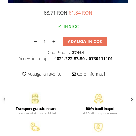
Activitati si jocuri pentru copii
68,71 RON
61,84 RON
Atlase, dictionare si enciclopedii
Benzi desenate
IN STOC
Carte prescolara
Carti de colorat
ADAUGA IN COS
Carti pentru copii
Cod Produs:
27464
Grafice
Ai nevoie de ajutor?
021.222.83.80
/
0730111101
Literatura si fictiune
Povesti pentru copii
Adauga la Favorite
Cere informatii
Povesti si povestiri
Dictionare si enciclopedii
Atlase
Atlase, dictionare si enciclopedii
Transport gratuit in tara
100% banii inapoi
Dictionare de limba romana
La comenzi de peste 95 lei
Ai 30 zile drept de retur
Dictionare tematice
Enciclopedii
Diete si fitness