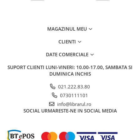
Bucatari celebri
Carti de bucate
Conservarea si pastrarea
alimentelor
MAGAZINUL MEU
Ghiduri de calatorie, harti
CLIENTI
Ghiduri de calatorie
Hobby, timp liber
DATE COMERCIALE
Animale de companie
SUPORT CLIENTI
LUNI-VINERI: 10.00-17.00, SAMBATA SI
Carti de colorat pentru adulti
DUMINICA INCHIS
Casa, gradina
Hobby
021.222.83.80
Sport
0730111101
Invatamant superior
info@librarul.ro
SOCIAL
URMARESTE-NE IN SOCIAL MEDIA
Cursuri universitare
Istorie
Al Doilea Razboi Mondial
Biografii, memorii si jurnale