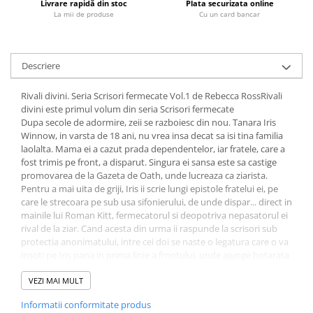
Livrare rapidă din stoc
Plata securizata online
La mii de produse
Cu un card bancar
Diete si alimentatie sanatoasa
Fitness si frumusete
Diverse
Descriere
Diverse
Feng Shui
Rivali divini. Seria Scrisori fermecate Vol.1 de Rebecca RossRivali
divini este primul volum din seria Scrisori fermecate
Medicina alternativa
Dupa secole de adormire, zeii se razboiesc din nou. Tanara Iris
Sa nu razi :((
Winnow, in varsta de 18 ani, nu vrea insa decat sa isi tina familia
Drept
laolalta. Mama ei a cazut prada dependentelor, iar fratele, care a
fost trimis pe front, a disparut. Singura ei sansa este sa castige
Legislatie
promovarea de la Gazeta de Oath, unde lucreaza ca ziarista.
Fictiune
Pentru a mai uita de griji, Iris ii scrie lungi epistole fratelui ei, pe
care le strecoara pe sub usa sifonierului, de unde dispar... direct in
Actiune si Aventura
mainile lui Roman Kitt, fermecatorul si deopotriva nepasatorul ei
Actiune,aventura
rival de la ziar. Cand acesta din urma ii raspunde la scrisori sub
protectia anonimatului, intre cei doi se naste o legatura care o va
Clasici
insoti pe Iris pana in prima linie a frontului, unde ajunge hotarata
Crime, Thriller, Mistery
sa-si salveze fratele, omenirea, dar si dragostea.
Rivali divini este un roman fantasy plin de speranta, dar si de
VEZI MAI MULT
Fantasy
suferinta, despre puterea de neegalat a dragostei.
Istorica
Informatii conformitate produs