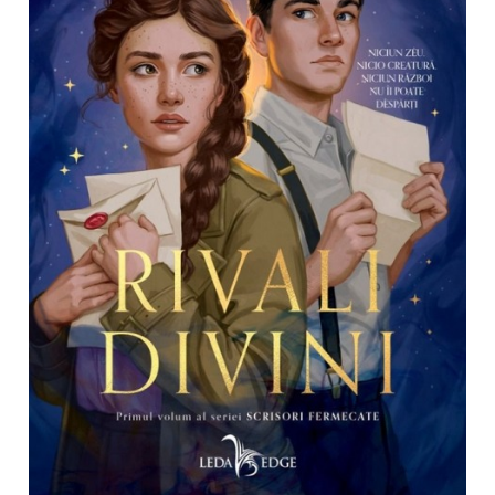
Management si leadership
Pedagogie
Resurse umane
Vanzari si marketing
Carte scolara
Atlase, dictionare si enciclopedii
Carte prescolara
Carte scolara
Dictionare de limba romana
Ghiduri de conversatie
Invatamant gimnazial
Invatamant primar
Invatarea limbilor straine
Liceu
Povesti si povestiri
Carti in limba engleza
Carti pentru copii