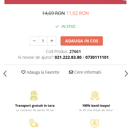
Atlase, dictionare si enciclopedii
Benzi desenate
14,69 RON
11,02 RON
Carte prescolara
Carti de colorat
IN STOC
Carti pentru copii
ADAUGA IN COS
Grafice
Literatura si fictiune
Cod Produs:
27661
Povesti pentru copii
Ai nevoie de ajutor?
021.222.83.80
/
0730111101
Povesti si povestiri
Dictionare si enciclopedii
Adauga la Favorite
Cere informatii
Atlase
Atlase, dictionare si enciclopedii
Dictionare de limba romana
Dictionare tematice
Transport gratuit in tara
100% banii inapoi
La comenzi de peste 95 lei
Ai 30 zile drept de retur
Enciclopedii
Diete si fitness
Diete si alimentatie sanatoasa