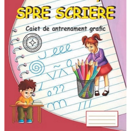
Pedagogie
Resurse umane
Vanzari si marketing
Carte scolara
Atlase, dictionare si enciclopedii
Carte prescolara
Carte scolara
Dictionare de limba romana
Ghiduri de conversatie
Invatamant gimnazial
Invatamant primar
Invatarea limbilor straine
Liceu
Povesti si povestiri
Carti in limba engleza
Carti pentru copii
Activitati si jocuri pentru copii