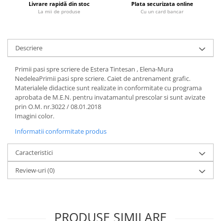
Livrare rapidă din stoc
Plata securizata online
Fitness si frumusete
La mii de produse
Cu un card bancar
Diverse
Diverse
Descriere
Feng Shui
Medicina alternativa
Primii pasi spre scriere de Estera Tintesan , Elena-Mura
Sa nu razi :((
NedeleaPrimii pasi spre scriere. Caiet de antrenament grafic.
Drept
Materialele didactice sunt realizate in conformitate cu programa
aprobata de M.E.N. pentru invatamantul prescolar si sunt avizate
Legislatie
prin O.M. nr.3022 / 08.01.2018
Fictiune
Imagini color.
Actiune si Aventura
Informatii conformitate produs
Actiune,aventura
Caracteristici
Clasici
Crime, Thriller, Mistery
Review-uri
(0)
Fantasy
Istorica
Literatura de divertisment
PRODUSE SIMILARE
Literatura romana