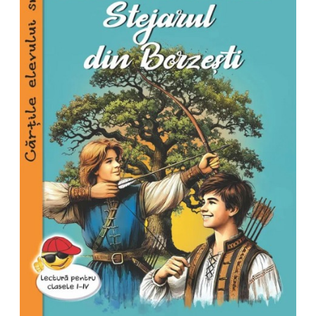
Pedagogie
Resurse umane
Vanzari si marketing
Carte scolara
Atlase, dictionare si enciclopedii
Carte prescolara
Carte scolara
Dictionare de limba romana
Ghiduri de conversatie
Invatamant gimnazial
Invatamant primar
Invatarea limbilor straine
Liceu
Povesti si povestiri
Carti in limba engleza
Carti pentru copii
Activitati si jocuri pentru copii