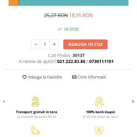
Atlase, dictionare si enciclopedii
Benzi desenate
25,27 RON
18,95 RON
Carte prescolara
Carti de colorat
IN STOC
Carti pentru copii
Grafice
ADAUGA IN COS
Literatura si fictiune
Cod Produs:
30137
Povesti pentru copii
Ai nevoie de ajutor?
021.222.83.80
/
0730111101
Povesti si povestiri
Dictionare si enciclopedii
Adauga la Favorite
Cere informatii
Atlase
Atlase, dictionare si enciclopedii
Dictionare de limba romana
Dictionare tematice
Transport gratuit in tara
100% banii inapoi
Enciclopedii
La comenzi de peste 95 lei
Ai 30 zile drept de retur
Diete si fitness
Diete si alimentatie sanatoasa