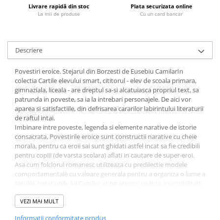
Livrare rapidă din stoc
Plata securizata online
Fitness si frumusete
La mii de produse
Cu un card bancar
Diverse
Diverse
Feng Shui
Descriere
Medicina alternativa
Povestiri eroice. Stejarul din Borzesti de Eusebiu CamilarIn
Sa nu razi :((
colectia Cartile elevului smart, cititorul - elev de scoala primara,
Drept
gimnaziala, liceala - are dreptul sa-si alcatuiasca propriul text, sa
patrunda in poveste, sa ia la intrebari personajele. De aici vor
Legislatie
aparea si satisfactiile, din defrisarea cararilor labirintului literaturii
Fictiune
de raftul intai.
Imbinare intre poveste, legenda si elemente narative de istorie
Actiune si Aventura
consacrata, Povestirile eroice sunt constructii narative cu cheie
Actiune,aventura
morala, pentru ca eroii sai sunt ghidati astfel incat sa fie credibili
Clasici
pentru copiii (de varsta scolara) aflati in cautare de super-eroi.
Asa cum folclorul romanesc utilizeaza cu predilectie modele
Crime, Thriller, Mistery
comportamentale cu valoare generala pentru a organiza o lume a
Fantasy
satului, naratiunile lui Camilar ating aceeasi coarda a sensibilitatii
noastre la un prototip uman exemplar.
Istorica
Pentru ca eroii sai sunt ghidati astfel incat sa fie credibili pentru
VEZI MAI MULT
Literatura de divertisment
copiii (de varsta scolara) aflati in cautare de super-eroi. Cu toata
Informatii conformitate produs
Literatura romana