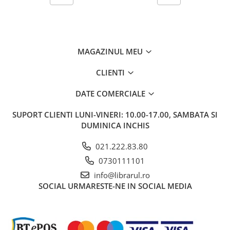
Carti de bucate
Conservarea si pastrarea
alimentelor
Ghiduri de calatorie, harti
MAGAZINUL MEU
Ghiduri de calatorie
Hobby, timp liber
CLIENTI
Animale de companie
DATE COMERCIALE
Carti de colorat pentru adulti
Casa, gradina
SUPORT CLIENTI
LUNI-VINERI: 10.00-17.00, SAMBATA SI
Hobby
DUMINICA INCHIS
Sport
021.222.83.80
Invatamant superior
0730111101
Cursuri universitare
info@librarul.ro
Istorie
SOCIAL
URMARESTE-NE IN SOCIAL MEDIA
Al Doilea Razboi Mondial
Biografii, memorii si jurnale
Istoria comunismului