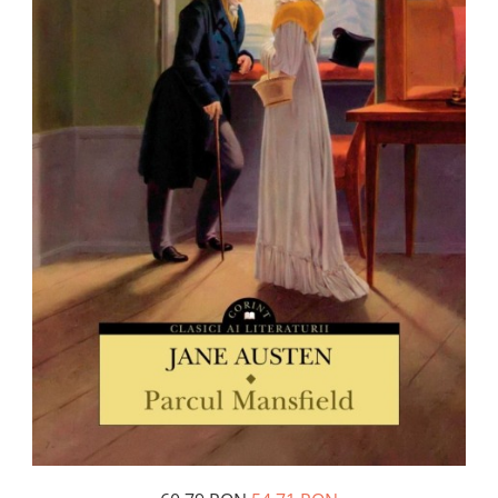
Pedagogie
Resurse umane
Vanzari si marketing
Carte scolara
Atlase, dictionare si enciclopedii
Carte prescolara
Carte scolara
Dictionare de limba romana
Ghiduri de conversatie
Invatamant gimnazial
Invatamant primar
Invatarea limbilor straine
Liceu
Povesti si povestiri
Carti in limba engleza
Carti pentru copii
Activitati si jocuri pentru copii