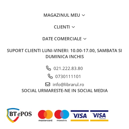
Carti de bucate
Conservarea si pastrarea
alimentelor
MAGAZINUL MEU
Ghiduri de calatorie, harti
CLIENTI
Ghiduri de calatorie
Hobby, timp liber
DATE COMERCIALE
Animale de companie
SUPORT CLIENTI
LUNI-VINERI: 10.00-17.00, SAMBATA SI
Carti de colorat pentru adulti
DUMINICA INCHIS
Casa, gradina
021.222.83.80
Hobby
0730111101
Sport
Invatamant superior
info@librarul.ro
SOCIAL
URMARESTE-NE IN SOCIAL MEDIA
Cursuri universitare
Istorie
Al Doilea Razboi Mondial
Biografii, memorii si jurnale
Istoria comunismului