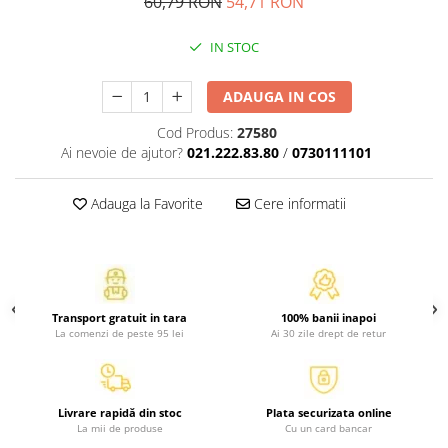
60,79 RON
54,71 RON
Atlase, dictionare si enciclopedii
Benzi desenate
IN STOC
Carte prescolara
Carti de colorat
ADAUGA IN COS
Carti pentru copii
Cod Produs:
27580
Grafice
Ai nevoie de ajutor?
021.222.83.80
/
0730111101
Literatura si fictiune
Povesti pentru copii
Adauga la Favorite
Cere informatii
Povesti si povestiri
Dictionare si enciclopedii
Atlase
Atlase, dictionare si enciclopedii
Transport gratuit in tara
100% banii inapoi
Dictionare de limba romana
La comenzi de peste 95 lei
Ai 30 zile drept de retur
Dictionare tematice
Enciclopedii
Diete si fitness
Livrare rapidă din stoc
Plata securizata online
La mii de produse
Cu un card bancar
Diete si alimentatie sanatoasa