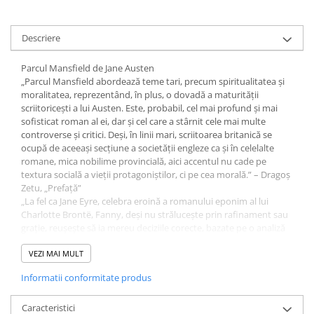
Fitness si frumusete
Diverse
Descriere
Diverse
Parcul Mansfield de Jane Austen
Feng Shui
„Parcul Mansfield abordează teme tari, precum spiritualitatea și
Medicina alternativa
moralitatea, reprezentând, în plus, o dovadă a maturității
Sa nu razi :((
scriitoricești a lui Austen. Este, probabil, cel mai profund și mai
sofisticat roman al ei, dar și cel care a stârnit cele mai multe
Drept
controverse și critici. Deși, în linii mari, scriitoarea britanică se
Legislatie
ocupă de aceeași secțiune a societății engleze ca și în celelalte
romane, mica nobilime provincială, aici accentul nu cade pe
Fictiune
textura socială a vieții protagoniștilor, ci pe cea morală.” – Dragoș
Actiune si Aventura
Zetu, „Prefață”
„La fel ca Jane Eyre, celebra eroină a romanului eponim al lui
Actiune,aventura
Charlotte Brontë, Fanny, deși nu strălucește prin rafinament sau
Clasici
grație, reușește să ia mereu deciziile corecte, bazate pe o analiză
Crime, Thriller, Mistery
atentă a consecințelor faptelor ei, ambele personaje ascultând
mereu de vocea conștiinței și nu de cea a sentimentelor
VEZI MAI MULT
Fantasy
impulsive. Într‑o anumită măsură, Fanny este răspunsul lui Jane
Istorica
Informatii conformitate produs
Austen la excesele romantismului, curent care exagera
Literatura de divertisment
importanța sentimentelor. Mai mult decât atât, Fanny nu
urmărește diferitele tipuri de recompense sociale la care aproape
Caracteristici
Literatura romana