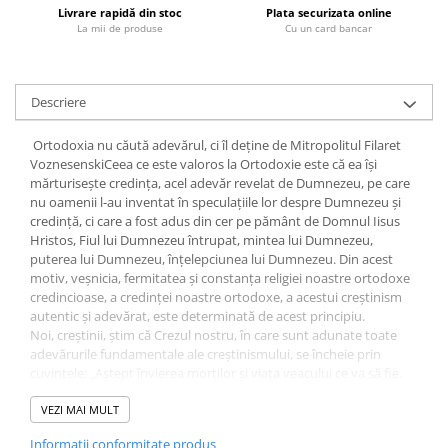
Livrare rapidă din stoc
Plata securizata online
Fitness si frumusete
La mii de produse
Cu un card bancar
Diverse
Diverse
Feng Shui
Descriere
Medicina alternativa
Ortodoxia nu căută adevărul, ci îl deține de Mitropolitul Filaret
Sa nu razi :((
VoznesenskiCeea ce este valoros la Ortodoxie este că ea își
Drept
mărturisește credința, acel adevăr revelat de Dumnezeu, pe care
nu oamenii l-au inventat în speculațiile lor despre Dumnezeu și
Legislatie
credință, ci care a fost adus din cer pe pământ de Domnul Iisus
Fictiune
Hristos, Fiul lui Dumnezeu întrupat, mintea lui Dumnezeu,
puterea lui Dumnezeu, înțelepciunea lui Dumnezeu. Din acest
Actiune si Aventura
motiv, veșnicia, fermitatea și constanța religiei noastre ortodoxe
Actiune,aventura
credincioase, a credinței noastre ortodoxe, a acestui creștinism
Clasici
autentic și adevărat, este determinată de acest principiu.
Noi, creștinii, știm că Crezul nostru, în care sunt adunate toate
Crime, Thriller, Mistery
adevărurile fundamentale ale creștinismului, se încheie prin
Fantasy
cuvintele: „Aștept învierea morților și viața veacului ce va să fie.
Amin”. Cuvântul „aștept” înseamnă nădejde. Și nu numai
Istorica
așteptare, ci și dorința din toată inima ca acest lucru să se
VEZI MAI MULT
Literatura de divertisment
întâmple mai repede. Așadar, împlinirea deplină a nădejdii
Informatii conformitate produs
Literatura romana