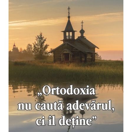
Pedagogie
Resurse umane
Vanzari si marketing
Carte scolara
Atlase, dictionare si enciclopedii
Carte prescolara
Carte scolara
Dictionare de limba romana
Ghiduri de conversatie
Invatamant gimnazial
Invatamant primar
Invatarea limbilor straine
Liceu
Povesti si povestiri
Carti in limba engleza
Carti pentru copii
Activitati si jocuri pentru copii