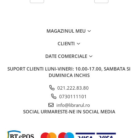
Carti de bucate
Conservarea si pastrarea
alimentelor
Ghiduri de calatorie, harti
MAGAZINUL MEU
Ghiduri de calatorie
Hobby, timp liber
CLIENTI
Animale de companie
DATE COMERCIALE
Carti de colorat pentru adulti
Casa, gradina
SUPORT CLIENTI
LUNI-VINERI: 10.00-17.00, SAMBATA SI
Hobby
DUMINICA INCHIS
Sport
021.222.83.80
Invatamant superior
0730111101
Cursuri universitare
info@librarul.ro
Istorie
SOCIAL
URMARESTE-NE IN SOCIAL MEDIA
Al Doilea Razboi Mondial
Biografii, memorii si jurnale
Istoria comunismului