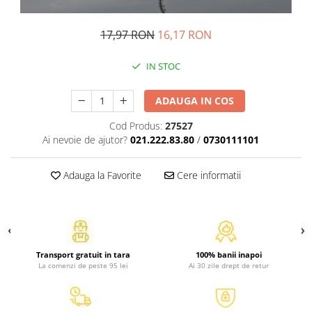
Atlase, dictionare si enciclopedii
Benzi desenate
17,97 RON
16,17 RON
Carte prescolara
Carti de colorat
IN STOC
Carti pentru copii
Grafice
ADAUGA IN COS
Literatura si fictiune
Cod Produs:
27527
Povesti pentru copii
Ai nevoie de ajutor?
021.222.83.80
/
0730111101
Povesti si povestiri
Dictionare si enciclopedii
Adauga la Favorite
Cere informatii
Atlase
Atlase, dictionare si enciclopedii
Dictionare de limba romana
Dictionare tematice
Transport gratuit in tara
100% banii inapoi
Enciclopedii
La comenzi de peste 95 lei
Ai 30 zile drept de retur
Diete si fitness
Diete si alimentatie sanatoasa