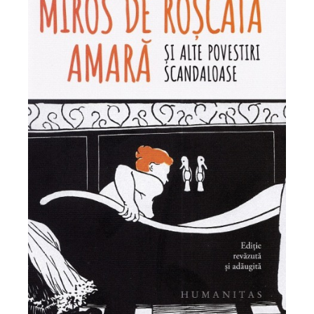
Pedagogie
Resurse umane
Vanzari si marketing
Carte scolara
Atlase, dictionare si enciclopedii
Carte prescolara
Carte scolara
Dictionare de limba romana
Ghiduri de conversatie
Invatamant gimnazial
Invatamant primar
Invatarea limbilor straine
Liceu
Povesti si povestiri
Carti in limba engleza
Carti pentru copii
Activitati si jocuri pentru copii