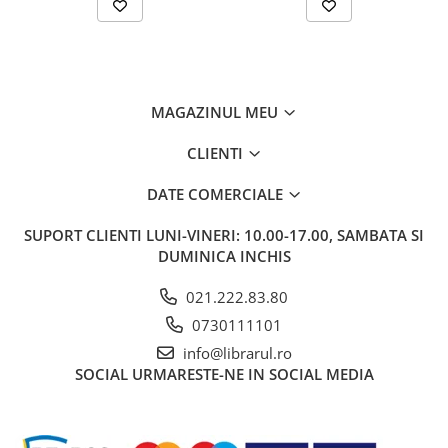
Carti de bucate
Conservarea si pastrarea
alimentelor
Ghiduri de calatorie, harti
Ghiduri de calatorie
MAGAZINUL MEU
Hobby, timp liber
CLIENTI
Animale de companie
Carti de colorat pentru adulti
DATE COMERCIALE
Casa, gradina
SUPORT CLIENTI
LUNI-VINERI: 10.00-17.00, SAMBATA SI
Hobby
DUMINICA INCHIS
Sport
Invatamant superior
021.222.83.80
Cursuri universitare
0730111101
Istorie
info@librarul.ro
SOCIAL
URMARESTE-NE IN SOCIAL MEDIA
Al Doilea Razboi Mondial
Biografii, memorii si jurnale
Istoria comunismului