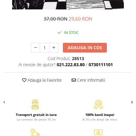
Atlase, dictionare si enciclopedii
Benzi desenate
37,00 RON
29,60 RON
Carte prescolara
Carti de colorat
IN STOC
Carti pentru copii
Grafice
ADAUGA IN COS
Literatura si fictiune
Cod Produs:
28513
Povesti pentru copii
Ai nevoie de ajutor?
021.222.83.80
/
0730111101
Povesti si povestiri
Dictionare si enciclopedii
Adauga la Favorite
Cere informatii
Atlase
Atlase, dictionare si enciclopedii
Dictionare de limba romana
Dictionare tematice
Transport gratuit in tara
100% banii inapoi
Enciclopedii
La comenzi de peste 95 lei
Ai 30 zile drept de retur
Diete si fitness
Diete si alimentatie sanatoasa