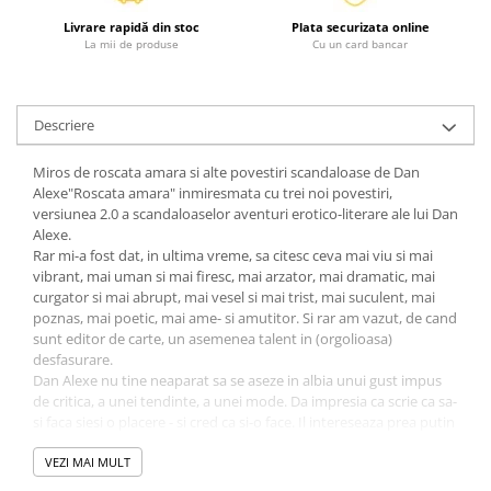
Fitness si frumusete
Livrare rapidă din stoc
Plata securizata online
Diverse
La mii de produse
Cu un card bancar
Diverse
Feng Shui
Descriere
Medicina alternativa
Sa nu razi :((
Miros de roscata amara si alte povestiri scandaloase de Dan
Alexe"Roscata amara" inmiresmata cu trei noi povestiri,
Drept
versiunea 2.0 a scandaloaselor aventuri erotico-literare ale lui Dan
Legislatie
Alexe.
Rar mi-a fost dat, in ultima vreme, sa citesc ceva mai viu si mai
Fictiune
vibrant, mai uman si mai firesc, mai arzator, mai dramatic, mai
Actiune si Aventura
curgator si mai abrupt, mai vesel si mai trist, mai suculent, mai
poznas, mai poetic, mai ame- si amutitor. Si rar am vazut, de cand
Actiune,aventura
sunt editor de carte, un asemenea talent in (orgolioasa)
Clasici
desfasurare.
Crime, Thriller, Mistery
Dan Alexe nu tine neaparat sa se aseze in albia unui gust impus
de critica, a unei tendinte, a unei mode. Da impresia ca scrie ca sa-
Fantasy
si faca siesi o placere - si cred ca si-o face. Il intereseaza prea putin
Istorica
daca textele lui se vor solda cu o baie de elogii sau cu o rastignire.
Literatura de divertisment
Dan Alexe scrie in temeiul unei inzestrari formidabile, al unei
VEZI MAI MULT
culturi aspirate pe toate canalele si al unei pofte navalnice,
Literatura romana