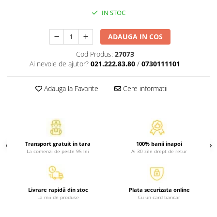
Atlase, dictionare si enciclopedii
IN STOC
Benzi desenate
Carte prescolara
ADAUGA IN COS
Carti de colorat
Cod Produs:
27073
Carti pentru copii
Ai nevoie de ajutor?
021.222.83.80
/
0730111101
Grafice
Literatura si fictiune
Adauga la Favorite
Cere informatii
Povesti pentru copii
Povesti si povestiri
Dictionare si enciclopedii
Atlase
Transport gratuit in tara
100% banii inapoi
Atlase, dictionare si enciclopedii
La comenzi de peste 95 lei
Ai 30 zile drept de retur
Dictionare de limba romana
Dictionare tematice
Enciclopedii
Livrare rapidă din stoc
Plata securizata online
Diete si fitness
La mii de produse
Cu un card bancar
Diete si alimentatie sanatoasa