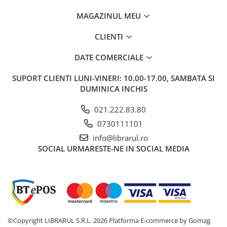
Carti de bucate
Conservarea si pastrarea
MAGAZINUL MEU
alimentelor
CLIENTI
Ghiduri de calatorie, harti
Ghiduri de calatorie
DATE COMERCIALE
Hobby, timp liber
SUPORT CLIENTI
LUNI-VINERI: 10.00-17.00, SAMBATA SI
Animale de companie
DUMINICA INCHIS
Carti de colorat pentru adulti
Casa, gradina
021.222.83.80
Hobby
0730111101
Sport
info@librarul.ro
SOCIAL
URMARESTE-NE IN SOCIAL MEDIA
Invatamant superior
Cursuri universitare
Istorie
Al Doilea Razboi Mondial
Biografii, memorii si jurnale
Istoria comunismului
©Copyright LIBRARUL S.R.L. 2026
Platforma E-commerce by Gomag