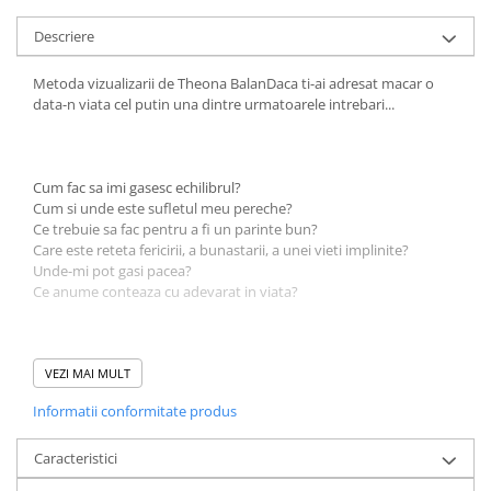
Fitness si frumusete
Descriere
Diverse
Diverse
Metoda vizualizarii de Theona BalanDaca ti-ai adresat macar o
data-n viata cel putin una dintre urmatoarele intrebari...
Feng Shui
Medicina alternativa
Sa nu razi :((
Cum fac sa imi gasesc echilibrul?
Drept
Cum si unde este sufletul meu pereche?
Legislatie
Ce trebuie sa fac pentru a fi un parinte bun?
Care este reteta fericirii, a bunastarii, a unei vieti implinite?
Fictiune
Unde-mi pot gasi pacea?
Actiune si Aventura
Ce anume conteaza cu adevarat in viata?
Actiune,aventura
Clasici
Atunci, cartea aceasta este pentru tine.
VEZI MAI MULT
Crime, Thriller, Mistery
Fantasy
Informatii conformitate produs
Istorica
Ti-am ascultat framantarile, ti-am inteles dorintele si vin catre tine
cu raspunsuri si constientizari care pot produce transformari
Caracteristici
Literatura de divertisment
pana la cel mai profund nivel al fiintei tale.
Literatura romana