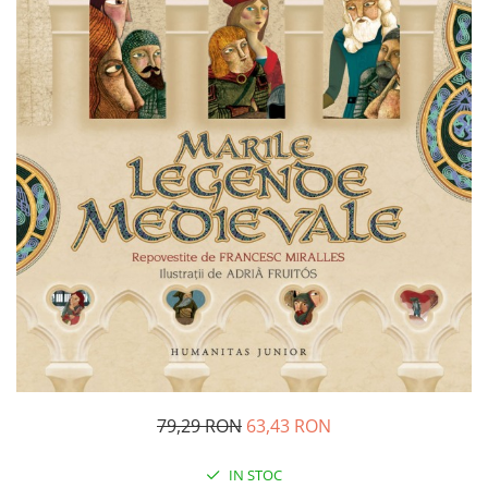
Pedagogie
Resurse umane
Vanzari si marketing
Carte scolara
Atlase, dictionare si enciclopedii
Carte prescolara
Carte scolara
Dictionare de limba romana
Ghiduri de conversatie
Invatamant gimnazial
Invatamant primar
Invatarea limbilor straine
Liceu
Povesti si povestiri
Carti in limba engleza
79,29 RON
63,43 RON
Carti pentru copii
Activitati si jocuri pentru copii
IN STOC