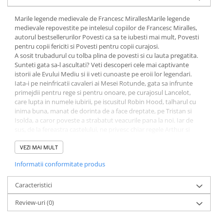
Fitness si frumusete
Marile legende medievale de Francesc MirallesMarile legende
Diverse
medievale repovestite pe intelesul copiilor de Francesc Miralles,
Diverse
autorul bestsellerurilor Povesti ca sa te iubesti mai mult, Povesti
pentru copii fericiti si Povesti pentru copii curajosi.
Feng Shui
A sosit trubadurul cu tolba plina de povesti si cu lauta pregatita.
Medicina alternativa
Sunteti gata sa-l ascultati? Veti descoperi cele mai captivante
Sa nu razi :((
istorii ale Evului Mediu si ii veti cunoaste pe eroii lor legendari.
Iata-i pe neinfricatii cavaleri ai Mesei Rotunde, gata sa infrunte
Drept
primejdii pen­tru rege si pentru onoare, pe curajosul Lancelot,
Legislatie
care lupta in numele iubirii, pe iscusitul Robin Hood, talharul cu
inima buna, manat de dorinta de a face dreptate, pe Tristan si
Fictiune
Isolda, a caror poveste a strabatut veacurile pana la noi. Iar de
Actiune si Aventura
sus, de la fereastra castelului, ne privesc chiar regele Arthur si
regina Guinevere, care asteapta la granita dintre realitate si
Actiune,aventura
imaginatie, acolo unde se nasc legendele.
VEZI MAI MULT
Clasici
Vignete: Robin Hood • Cidul • Reginele Kriemhilda si Brunhilda •
Informatii conformitate produs
Crime, Thriller, Mistery
Regele Arthur • Sir Gawain • Tristan si Isolda • Romeo si Julieta •
Perceval • Yvain sau Cavalerul cu leul • Roland • Lancelot
Fantasy
Ilustratii color de Adria Fruitos.
Caracteristici
Istorica
Review-uri
(0)
Literatura de divertisment
Literatura romana