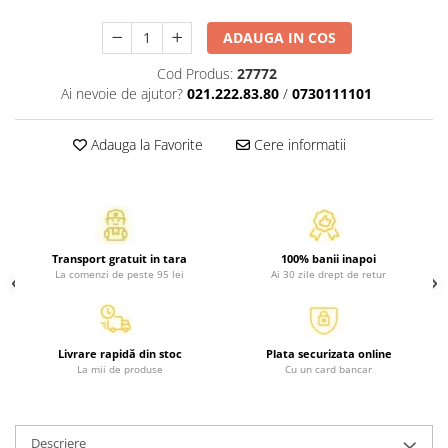
Atlase, dictionare si enciclopedii
Benzi desenate
ADAUGA IN COS
Carte prescolara
Cod Produs:
27772
Carti de colorat
Ai nevoie de ajutor?
021.222.83.80
/
0730111101
Carti pentru copii
Grafice
Adauga la Favorite
Cere informatii
Literatura si fictiune
Povesti pentru copii
Povesti si povestiri
Dictionare si enciclopedii
Transport gratuit in tara
100% banii inapoi
Atlase
La comenzi de peste 95 lei
Ai 30 zile drept de retur
Atlase, dictionare si enciclopedii
Dictionare de limba romana
Dictionare tematice
Livrare rapidă din stoc
Plata securizata online
La mii de produse
Cu un card bancar
Enciclopedii
Diete si fitness
Diete si alimentatie sanatoasa
Descriere