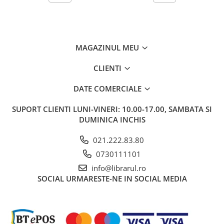
Carti de bucate
Conservarea si pastrarea
alimentelor
Ghiduri de calatorie, harti
MAGAZINUL MEU
Ghiduri de calatorie
Hobby, timp liber
CLIENTI
Animale de companie
DATE COMERCIALE
Carti de colorat pentru adulti
Casa, gradina
SUPORT CLIENTI
LUNI-VINERI: 10.00-17.00, SAMBATA SI
DUMINICA INCHIS
Hobby
Sport
021.222.83.80
Invatamant superior
0730111101
Cursuri universitare
info@librarul.ro
Istorie
SOCIAL
URMARESTE-NE IN SOCIAL MEDIA
Al Doilea Razboi Mondial
Biografii, memorii si jurnale
Istoria comunismului