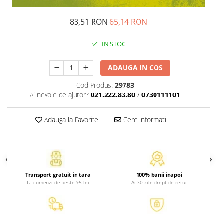
Atlase, dictionare si enciclopedii
Benzi desenate
83,51 RON
65,14 RON
Carte prescolara
Carti de colorat
IN STOC
Carti pentru copii
ADAUGA IN COS
Grafice
Literatura si fictiune
Cod Produs:
29783
Povesti pentru copii
Ai nevoie de ajutor?
021.222.83.80
/
0730111101
Povesti si povestiri
Dictionare si enciclopedii
Adauga la Favorite
Cere informatii
Atlase
Atlase, dictionare si enciclopedii
Dictionare de limba romana
Dictionare tematice
Transport gratuit in tara
100% banii inapoi
La comenzi de peste 95 lei
Ai 30 zile drept de retur
Enciclopedii
Diete si fitness
Diete si alimentatie sanatoasa