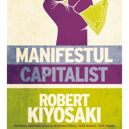
Pedagogie
Resurse umane
Vanzari si marketing
Carte scolara
Atlase, dictionare si enciclopedii
Carte prescolara
Carte scolara
Dictionare de limba romana
Ghiduri de conversatie
Invatamant gimnazial
Invatamant primar
Invatarea limbilor straine
Liceu
Povesti si povestiri
Carti in limba engleza
Carti pentru copii
Activitati si jocuri pentru copii