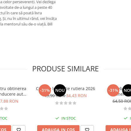
tea celor perseverenți. Vei dezlega
zvoltate de-a lungul a peste 40
tul în care să poată livra
 Și, nu în ultimul rând, vei învăța
 la mentorul său de-o viață, Bill
PRODUSE SIMILARE
tru obtinerea
Curs de legislatie rutiera 2026
Intrebari 
-31%
NOU
-31%
NO
nducere auto -
obtinerea 
49,90 RON
34,43 RON
B - 2026
conducere aut
7,88 RON
64,50 R
CE + D
STOC
IN STOC
COS
ADAUGA IN COS
ADAUGA I