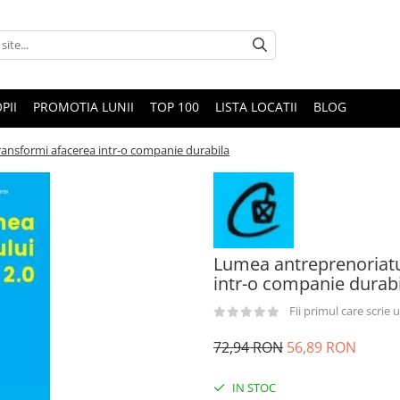
PII
PROMOTIA LUNII
TOP 100
LISTA LOCATII
BLOG
transformi afacerea intr-o companie durabila
Lumea antreprenoriatul
intr-o companie durabi
Fii primul care scrie
72,94 RON
56,89 RON
IN STOC