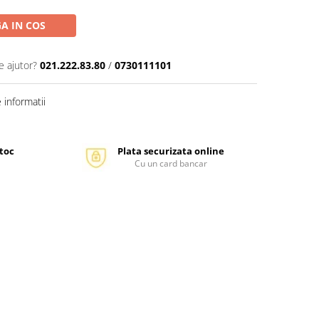
A IN COS
e ajutor?
021.222.83.80
/
0730111101
informatii
stoc
Plata securizata online
Cu un card bancar