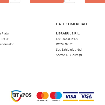
DATE COMERCIALE
 Plata
LIBRARUL S.R.L.
e Retur
J2012000836400
Produselor
RO29592520
Str. Bahluiului, Nr.1
L
Sector 1, București