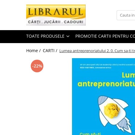
Toate Produsele
CARTI
TOATE PRODUSELE
PROMOTIE CARTII PENTRU CO
Arta, arhitectura si fotografie
Arhitectura
Home /
CARTI /
Lumea antreprenoriatului 2. 0. Cum sa-ti 
Fotografie
Istoria artei
-22%
Pictura si desen
Biografii si memorii
Biografii
Memorii si jurnale
Teorie si critica literara
Business, economie, finante
Economie
Finante si investitii