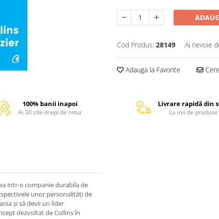
ADAUG
Cod Produs:
28149
Ai nevoie d
Adauga la Favorite
Cere 
100% banii inapoi
Livrare rapidă din 
Ai 30 zile drept de retur
La mii de produse
rea intr-o companie durabila de
erspectivele unor personalități de
ia și să devii un lider
ncept dezvoltat de Collins în