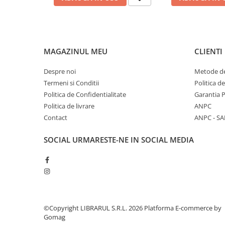
Diete si alimentatie sanatoasa
Fitness si frumusete
Diverse
MAGAZINUL MEU
CLIENTI
Diverse
Feng Shui
Despre noi
Metode de
Medicina alternativa
Termeni si Conditii
Politica d
Sa nu razi :((
Politica de Confidentialitate
Garantia 
Politica de livrare
ANPC
Drept
Contact
ANPC - SA
Legislatie
Fictiune
SOCIAL
URMARESTE-NE IN SOCIAL MEDIA
Actiune si Aventura
Actiune,aventura
Clasici
Crime, Thriller, Mistery
Fantasy
©Copyright LIBRARUL S.R.L. 2026
Platforma E-commerce by
Istorica
Gomag