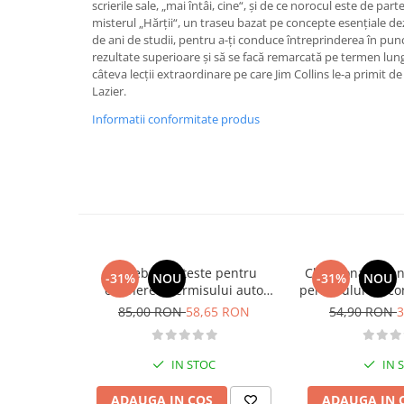
scrierile sale, „mai întâi, cine“, și de ce norocul este de par
Activitati si jocuri pentru copii
misterul „Hărții“, un traseu bazat pe concepte esențiale de
de ani de studii, pentru a-ți conduce întreprinderea în punc
Atlase, dictionare si enciclopedii
rezultate superioare și să se facă remarcată pe termen lung.
Benzi desenate
câteva lecții extraordinare pe care Jim Collins le-a primit de
Carte prescolara
Lazier.
Carti de colorat
Informatii conformitate produs
Carti pentru copii
Grafice
Literatura si fictiune
Povesti pentru copii
Povesti si povestiri
Dictionare si enciclopedii
Intrebari si teste pentru
Chestionare pen
-31%
NOU
-31%
NOU
Atlase
obtinerea permisului auto
permisului de co
Atlase, dictionare si enciclopedii
categoria B - editia 2026
Categoria 
85,00 RON
58,65 RON
54,90 RON
3
Dictionare de limba romana
Dictionare tematice
IN STOC
IN 
Enciclopedii
Diete si fitness
ADAUGA IN COS
ADAUGA IN 