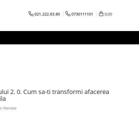
021.222.83.80
0730111101
0,00
ui 2. 0. Cum sa-ti transformi afacerea
la
 un Review