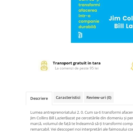
Management si leadership
Pedagogie
Resurse umane
Vanzari si marketing
Carte scolara
Atlase, dictionare si enciclopedii
Carte prescolara
Carte scolara
Transport gratuit in tara
Dictionare de limba romana
La comenzi de peste 95 lei
Ghiduri de conversatie
Invatamant gimnazial
Invatamant primar
Caracteristici
Review-uri
(0)
Invatarea limbilor straine
Descriere
Liceu
Lumea antreprenoriatului 2. 0. Cum sa-ti transformi aface
Povesti si povestiri
Jim Collins Bill LazierBazat pe cercetările din domeniu și p
Carti in limba engleza
marcă, volumul de față te îndeamnă să-ți transformi compan
remarcabil. Vei descoperi noi interpretări ale faimosului co
Carti pentru copii