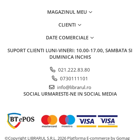
Carti de bucate
Conservarea si pastrarea
MAGAZINUL MEU
alimentelor
Ghiduri de calatorie, harti
CLIENTI
Ghiduri de calatorie
DATE COMERCIALE
Hobby, timp liber
SUPORT CLIENTI
LUNI-VINERI: 10.00-17.00, SAMBATA SI
Animale de companie
DUMINICA INCHIS
Carti de colorat pentru adulti
Casa, gradina
021.222.83.80
Hobby
0730111101
Sport
info@librarul.ro
Invatamant superior
SOCIAL
URMARESTE-NE IN SOCIAL MEDIA
Cursuri universitare
Istorie
Al Doilea Razboi Mondial
Biografii, memorii si jurnale
Istoria comunismului
©Copyright LIBRARUL S.R.L. 2026
Platforma E-commerce by Gomag