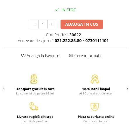
Atlase, dictionare si enciclopedii
IN STOC
Benzi desenate
Carte prescolara
ADAUGA IN COS
Carti de colorat
Carti pentru copii
Cod Produs:
30622
Ai nevoie de ajutor?
021.222.83.80
/
0730111101
Grafice
Literatura si fictiune
Adauga la Favorite
Cere informatii
Povesti pentru copii
Povesti si povestiri
Dictionare si enciclopedii
Atlase
Atlase, dictionare si enciclopedii
Transport gratuit in tara
100% banii inapoi
La comenzi de peste 95 lei
Ai 30 zile drept de retur
Dictionare de limba romana
Dictionare tematice
Enciclopedii
Livrare rapidă din stoc
Plata securizata online
Diete si fitness
La mii de produse
Cu un card bancar
Diete si alimentatie sanatoasa