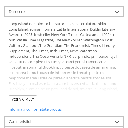
Fitness si frumusete
Descriere
Diverse
Diverse
Long Island de Colm ToibinAutorul bestsellerului Brooklin.
Feng Shui
Long Island, roman nominalizat la International Dublin Literary
Award in 2025, bestseller New York Times, Cartea anului 2024 in
Medicina alternativa
publicatiile Time Magazine, The New Yorker, Washington Post,
Sa nu razi :((
Vulture, Glamour, The Guardian, The Economist, Times Literary
Drept
Supplement, The Times, Irish Times, New Statesman,
Independent, The Observer si la NPR, surprinde, prin personajul
Legislatie
sau atat de complex Eilis Lacey, al carei periplu american a
Fictiune
inceput, in romanul Brooklyn, cu peste douazeci de ani in urma,
incercarea tumultuoasa de intoarcere in trecut, pentru a
Actiune si Aventura
reaprinde marea iubire ce parea disparuta pentru totdeauna.
Actiune,aventura
Eilis Lacey nu mai este tanara care traversa Atlanticul in romanul
Brooklyn, ci are de-acum patruzeci de ani, traieste in Long Island,
Clasici
intr-o suburbie linistita, alaturi de sotul ei, Tony, de copiii lor,
Crime, Thriller, Mistery
Larry si Rosella, si de rudele numeroase si zgomotoase ale lui
VEZI MAI MULT
Fantasy
Tony. Trecutul pare lasat in urma, ferecat. O vizita neasteptata
Informatii conformitate produs
insa ii zguduie viata: un irlandez pe care nu-l cunoaste ii bate la
Istorica
usa cu o veste ce destrama echilibrul familiei, determinand-o pe
Literatura de divertisment
Eilis sa revina in Irlanda. Intoarcerea acasa nu este insa atat de
Caracteristici
simpla pe cat pare, caci in Enniscorthy o asteapta confruntarea cu
Literatura romana