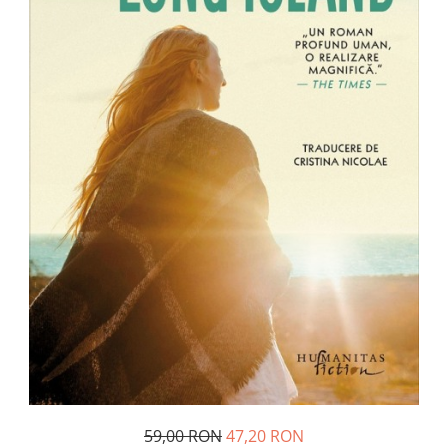
Pedagogie
Resurse umane
Vanzari si marketing
Carte scolara
Atlase, dictionare si enciclopedii
Carte prescolara
Carte scolara
Dictionare de limba romana
Ghiduri de conversatie
Invatamant gimnazial
Invatamant primar
Invatarea limbilor straine
Liceu
Povesti si povestiri
Carti in limba engleza
Carti pentru copii
Activitati si jocuri pentru copii
59,00 RON
47,20 RON