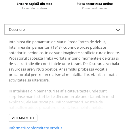
Livrare rapidă din stoc
Plata securizata online
Fitness si frumusete
La mii de produse
Cu un card bancar
Diverse
Diverse
Feng Shui
Descriere
Medicina alternativa
Intalnirea din pamanturi de Marin PredaCartea de debut,
Sa nu razi :((
Intalnirea din pamanturi (1948), cuprinde proze publicate
Drept
anterior in periodice. In ea sunt imaginate conflicte rurale inedite.
Prozatorul capteaza limba vorbita, intuind momentele de criza si
Legislatie
de salt calitativ din constiintele unor tarani. Desfasurarea verbala
Fictiune
savuroasa are virtuti poetice. Ansamblul probeaza vocatia
prozatorului pentru un realism al mentalitatilor, vizibila in toata
Actiune si Aventura
activitatea sa ulterioara.
Actiune,aventura
Clasici
In Intalnirea din pamanturi se afla cateva texte unde sunt
surprinse manifestari iesite din comun ale unor tarani. In mod
Crime, Thriller, Mistery
explicabil, ele i-au socat pe unii comentatori. Acuzele de
Fantasy
naturalism aduse prozatorului sunt, insa, neintemeiate.
Povestirile respective impun nu numai prin farmecul particular al
Istorica
scriiturii, ci si datorita intuitiilor psihologice ale autorului. Ca
VEZI MAI MULT
Literatura de divertisment
urmare, pot fi considerate realiste, posibile replici la literatura cu
Informatii conformitate produs
Literatura romana