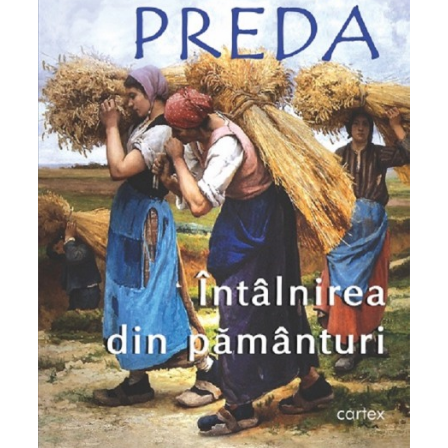
Pedagogie
Resurse umane
Vanzari si marketing
Carte scolara
Atlase, dictionare si enciclopedii
Carte prescolara
Carte scolara
Dictionare de limba romana
Ghiduri de conversatie
Invatamant gimnazial
Invatamant primar
Invatarea limbilor straine
Liceu
Povesti si povestiri
Carti in limba engleza
Carti pentru copii
Activitati si jocuri pentru copii