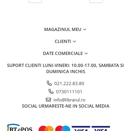
Carti de bucate
Conservarea si pastrarea
alimentelor
Ghiduri de calatorie, harti
MAGAZINUL MEU
Ghiduri de calatorie
Hobby, timp liber
CLIENTI
Animale de companie
DATE COMERCIALE
Carti de colorat pentru adulti
Casa, gradina
SUPORT CLIENTI
LUNI-VINERI: 10.00-17.00, SAMBATA SI
Hobby
DUMINICA INCHIS
Sport
021.222.83.80
Invatamant superior
0730111101
Cursuri universitare
info@librarul.ro
Istorie
SOCIAL
URMARESTE-NE IN SOCIAL MEDIA
Al Doilea Razboi Mondial
Biografii, memorii si jurnale
Istoria comunismului