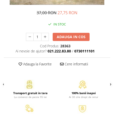
Atlase, dictionare si enciclopedii
Benzi desenate
37,00 RON
27,75 RON
Carte prescolara
Carti de colorat
IN STOC
Carti pentru copii
Grafice
ADAUGA IN COS
Literatura si fictiune
Cod Produs:
28363
Povesti pentru copii
Ai nevoie de ajutor?
021.222.83.80
/
0730111101
Povesti si povestiri
Dictionare si enciclopedii
Adauga la Favorite
Cere informatii
Atlase
Atlase, dictionare si enciclopedii
Dictionare de limba romana
Dictionare tematice
Transport gratuit in tara
100% banii inapoi
Enciclopedii
La comenzi de peste 95 lei
Ai 30 zile drept de retur
Diete si fitness
Diete si alimentatie sanatoasa