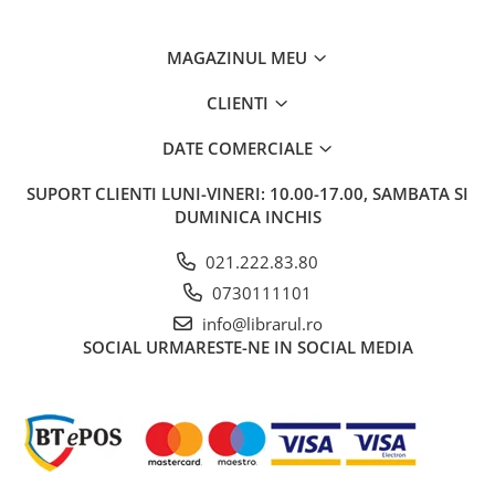
Bucatari celebri
Carti de bucate
MAGAZINUL MEU
Conservarea si pastrarea
alimentelor
CLIENTI
Ghiduri de calatorie, harti
DATE COMERCIALE
Ghiduri de calatorie
Hobby, timp liber
SUPORT CLIENTI
LUNI-VINERI: 10.00-17.00, SAMBATA SI
DUMINICA INCHIS
Animale de companie
Carti de colorat pentru adulti
021.222.83.80
Casa, gradina
0730111101
Hobby
info@librarul.ro
Sport
SOCIAL
URMARESTE-NE IN SOCIAL MEDIA
Invatamant superior
Cursuri universitare
Istorie
Al Doilea Razboi Mondial
Biografii, memorii si jurnale