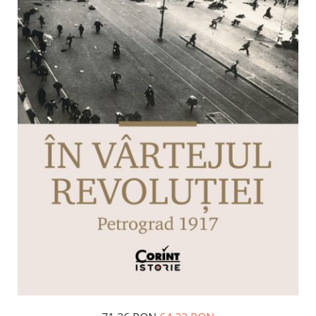
Management si leadership
Pedagogie
Resurse umane
Vanzari si marketing
Carte scolara
Atlase, dictionare si enciclopedii
Carte prescolara
Carte scolara
Dictionare de limba romana
Ghiduri de conversatie
Invatamant gimnazial
Invatamant primar
Invatarea limbilor straine
Liceu
Povesti si povestiri
Carti in limba engleza
Carti pentru copii