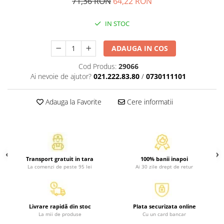
71,36 RON
64,22 RON
Activitati si jocuri pentru copii
Atlase, dictionare si enciclopedii
IN STOC
Benzi desenate
ADAUGA IN COS
Carte prescolara
Carti de colorat
Cod Produs:
29066
Carti pentru copii
Ai nevoie de ajutor?
021.222.83.80
/
0730111101
Grafice
Literatura si fictiune
Adauga la Favorite
Cere informatii
Povesti pentru copii
Povesti si povestiri
Dictionare si enciclopedii
Atlase
Transport gratuit in tara
100% banii inapoi
La comenzi de peste 95 lei
Ai 30 zile drept de retur
Atlase, dictionare si enciclopedii
Dictionare de limba romana
Dictionare tematice
Livrare rapidă din stoc
Plata securizata online
Enciclopedii
La mii de produse
Cu un card bancar
Diete si fitness