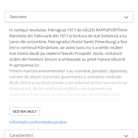
Diete si alimentatie sanatoasa
Fitness si frumusete
Descriere
Diverse
In vartejul revolutiei. Petrograd 1917 de HELEN RAPPAPORTÎntre
Diverse
Revoluția din Februarie din 1917 și lovitura de stat bolșevică a lui
Feng Shui
Lenin din octombrie, Petrogradul (fostul Sankt Petersburg) a fost
într-o continuă frământare, iar acest lucru nu s-a simțit nicăieri
Medicina alternativa
mai intens decât pe celebrul Nevski Prospekt. Acolo, vizitatorii
Sa nu razi :((
străini din hoteluri, birouri și ambasade au privit haosul izbucnit
în apropierea lor.
Drept
Printre martorii evenimentelor s-au numărat jurnaliști, diplomați,
Legislatie
oameni de afaceri, bancheri, guvernante și asistente medicale.
Mulți dintre ei au ținut jurnale și au redactat scrisori pe care le-au
Fictiune
trimis acasă, de la o asistentă engleză, care supraviețuise
Actiune si Aventura
scufundării Titanicului, la valetul de culoare al ambasadorului
SUA, aflat departe de sudul său natal, și până la conducătoarea
Actiune,aventura
mișcării sufragetelor, Emmeline Pankhurst, care venise la
Clasici
Petrograd pentru a inspecta Batalionul Femeilor condus de Maria
VEZI MAI MULT
Crime, Thriller, Mistery
Bocikariova.
Informatii conformitate produs
Pe baza acestui consistent material bibliografic, o mare parte
Fantasy
nepublicat anterior, Helen Rappaport ne conduce prin
Istorica
tulburătoarele evenimente din 1917, pentru a înțelege Revoluția
Caracteristici