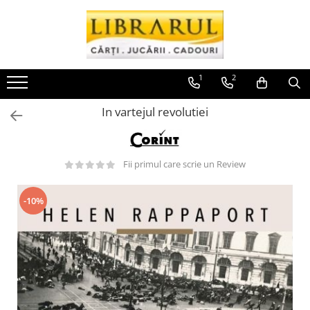
Toate Produsele
CARTI
1
2
Arta, arhitectura si fotografie
In vartejul revolutiei
Arhitectura
Fotografie
Istoria artei
Fii primul care scrie un Review
Pictura si desen
Biografii si memorii
-10%
Biografii
Memorii si jurnale
Teorie si critica literara
Business, economie, finante
Economie
Finante si investitii