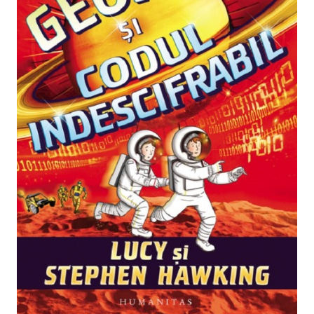
Pedagogie
Resurse umane
Vanzari si marketing
Carte scolara
Atlase, dictionare si enciclopedii
Carte prescolara
Carte scolara
Dictionare de limba romana
Ghiduri de conversatie
Invatamant gimnazial
Invatamant primar
Invatarea limbilor straine
Liceu
Povesti si povestiri
Carti in limba engleza
Carti pentru copii
Activitati si jocuri pentru copii