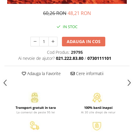
Atlase, dictionare si enciclopedii
Benzi desenate
60,26 RON
48,21 RON
Carte prescolara
IN STOC
Carti de colorat
Carti pentru copii
ADAUGA IN COS
Grafice
Literatura si fictiune
Cod Produs:
29795
Povesti pentru copii
Ai nevoie de ajutor?
021.222.83.80
/
0730111101
Povesti si povestiri
Adauga la Favorite
Cere informatii
Dictionare si enciclopedii
Atlase
Atlase, dictionare si enciclopedii
Dictionare de limba romana
Dictionare tematice
Transport gratuit in tara
100% banii inapoi
La comenzi de peste 95 lei
Ai 30 zile drept de retur
Enciclopedii
Diete si fitness
Diete si alimentatie sanatoasa