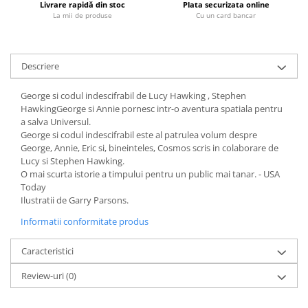
Livrare rapidă din stoc
Plata securizata online
Fitness si frumusete
La mii de produse
Cu un card bancar
Diverse
Diverse
Descriere
Feng Shui
Medicina alternativa
George si codul indescifrabil de Lucy Hawking , Stephen
Sa nu razi :((
HawkingGeorge si Annie pornesc intr-o aventura spatiala pentru
Drept
a salva Universul.
George si codul indescifrabil este al patrulea volum despre
Legislatie
George, Annie, Eric si, bineinteles, Cosmos scris in colaborare de
Fictiune
Lucy si Stephen Hawking.
O mai scurta istorie a timpului pentru un public mai tanar. - USA
Actiune si Aventura
Today
Actiune,aventura
Ilustratii de Garry Parsons.
Clasici
Informatii conformitate produs
Crime, Thriller, Mistery
Caracteristici
Fantasy
Istorica
Review-uri
(0)
Literatura de divertisment
Literatura romana