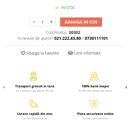
Atlase, dictionare si enciclopedii
IN STOC
Benzi desenate
Carte prescolara
ADAUGA IN COS
Carti de colorat
Cod Produs:
30302
Carti pentru copii
Ai nevoie de ajutor?
021.222.83.80
/
0730111101
Grafice
Literatura si fictiune
Adauga la Favorite
Cere informatii
Povesti pentru copii
Povesti si povestiri
Dictionare si enciclopedii
Atlase
Transport gratuit in tara
100% banii inapoi
Atlase, dictionare si enciclopedii
La comenzi de peste 95 lei
Ai 30 zile drept de retur
Dictionare de limba romana
Dictionare tematice
Enciclopedii
Livrare rapidă din stoc
Plata securizata online
Diete si fitness
La mii de produse
Cu un card bancar
Diete si alimentatie sanatoasa