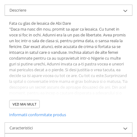
Fitness si frumusete
Descriere
Diverse
Diverse
Fata cu glas de leoaica de Abi Dare
"Daca ma nasc din nou, promit sa apar ca leoaica. Cu tunet in
Feng Shui
voce si foc in ochi. Adunni era la un pas de libertate. Avea promis
Medicina alternativa
un loc intr-o sala de clasa si, pentru prima data, o sansa reala la
Sa nu razi :((
fericire. Dar exact atunci, este acuzata de crima si fortata sa se
intoarca in satul care o vanduse. Inchisa alaturi de alte femei
Drept
condamnate pentru ca au supravietuit intr-o Nigerie cu multe
Legislatie
guri si putine urechi, Adunni invata ca a-ti pastra vocea e uneori
mai periculos decat a o pierde. Si desi justitia o vrea tacuta, ea
Fictiune
decide sa isi apare vocea cu tot ce are. Cu tot cu este.Surprinzand
Actiune si Aventura
la spital o conversatie intre mama ei grav bolnava si o matusa, Tia
descopera un secret ascuns de aproape douazeci de ani. Din acel
Actiune,aventura
moment, pentru ea incep o cautare disperata a adevarului si o
Clasici
confruntare cu trecutul care-i va schimba viata.Intoarsa acasa in
vila ei de lux, Tia o adaposteste pe Adunni, o adolescenta
VEZI MAI MULT
Crime, Thriller, Mistery
curajoasa de paisprezece ani, care a fugit din satul natal Ikati ca sa
Fantasy
Informatii conformitate produs
scape de o judecata nedreapta si sa-si urmeze visul de a merge la
Istorica
scoala - si care simte in sfarsit ca e pe drumul cel bun.Dar o bataie
violenta in poarta casei sparge linistea noptii. Si odata cu ea
Caracteristici
Literatura de divertisment
incepe o lupta dramatica. Intr-o valtoare de alegeri dureroase, Tia
Literatura romana