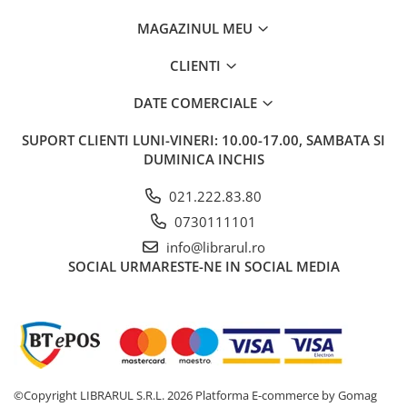
Carti de bucate
Conservarea si pastrarea
MAGAZINUL MEU
alimentelor
CLIENTI
Ghiduri de calatorie, harti
Ghiduri de calatorie
DATE COMERCIALE
Hobby, timp liber
SUPORT CLIENTI
LUNI-VINERI: 10.00-17.00, SAMBATA SI
Animale de companie
DUMINICA INCHIS
Carti de colorat pentru adulti
Casa, gradina
021.222.83.80
Hobby
0730111101
Sport
info@librarul.ro
SOCIAL
URMARESTE-NE IN SOCIAL MEDIA
Invatamant superior
Cursuri universitare
Istorie
Al Doilea Razboi Mondial
Biografii, memorii si jurnale
Istoria comunismului
©Copyright LIBRARUL S.R.L. 2026
Platforma E-commerce by Gomag